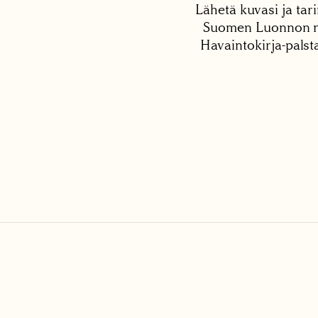
Lähetä kuvasi ja tari
Suomen Luonnon net
Havaintokirja-palst