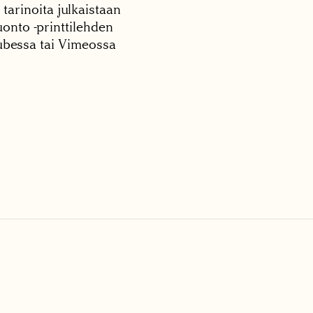
 tarinoita julkaistaan
onto -printtilehden
tubessa tai Vimeossa