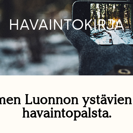
HAVAINTOKIRJA
en Luonnon ystävie
havaintopalsta.