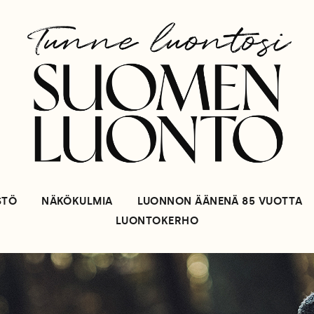
STÖ
NÄKÖKULMIA
LUONNON ÄÄNENÄ 85 VUOTTA
LUONTOKERHO