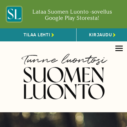
Lataa Suomen Luonto -sovellus
Google Play Storesta!
TILAA LEHTI
KIRJAUDU