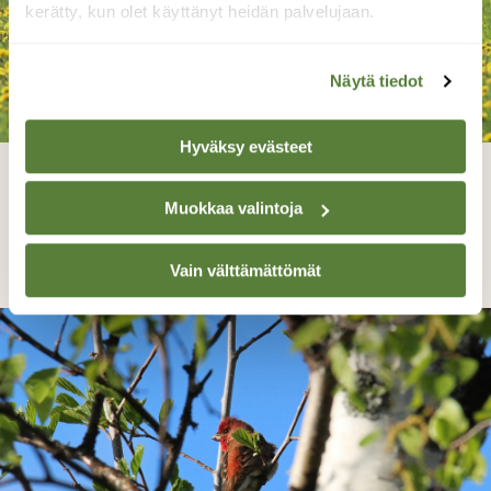
kerätty, kun olet käyttänyt heidän palvelujaan.
Näytä tiedot
Hyväksy evästeet
Ne viettävät kaunista kesäpäivää
kukkaniityllä
Muokkaa valintoja
Irja Lehtinen, Lempäälä 30.5.2020
Vain välttämättömät