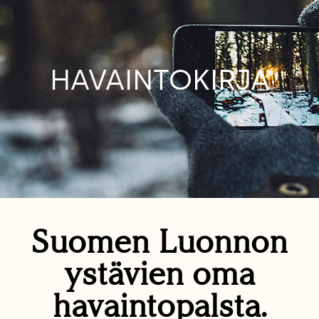
HAVAINTOKIRJA
Suomen Luonnon
ystävien oma
havaintopalsta.