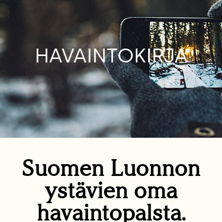
HAVAINTOKIRJA
Suomen Luonnon
ystävien oma
havaintopalsta.