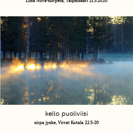
Liisa Niiva-Korpela, Taipalsaari 21.5.2020
kello puoliviisi
sirpa jyske, Virrat Kotala 22.5-20