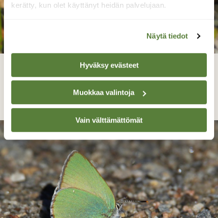
kerätty, kun olet käyttänyt heidän palvelujaan.
Näytä tiedot
Hyväksy evästeet
Kangasperhonen..
Muokkaa valintoja
Arja Valtonen, Haramaantie 21.5.2020
Vain välttämättömät