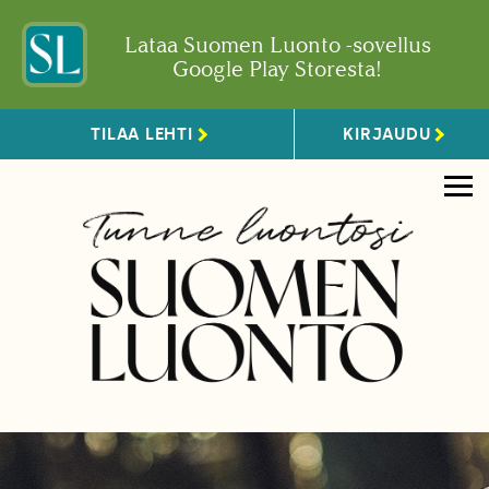
Lataa Suomen Luonto -sovellus
Google Play Storesta!
TILAA LEHTI
KIRJAUDU