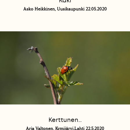
Käki
Asko Heikkinen, Uusikaupunki 22.05.2020
Kerttunen..
Arja Valtonen, Kymijärvi,Lahti 22.5.2020