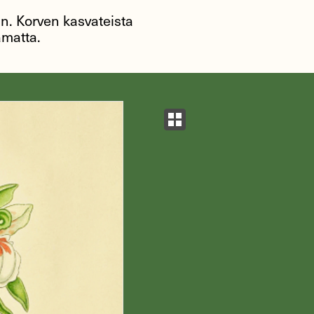
kin. Korven kasvateista
amatta.