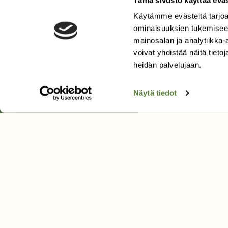
Käytämme evästeitä tarjoa
ominaisuuksien tukemisee
mainosalan ja analytiikka
voivat yhdistää näitä tietoja
Corallorhiza 
heidän palvelujaan.
Kasvupaik
Näytä tiedot
Kukinta-ai
Uhanalais
Piirros: Wal