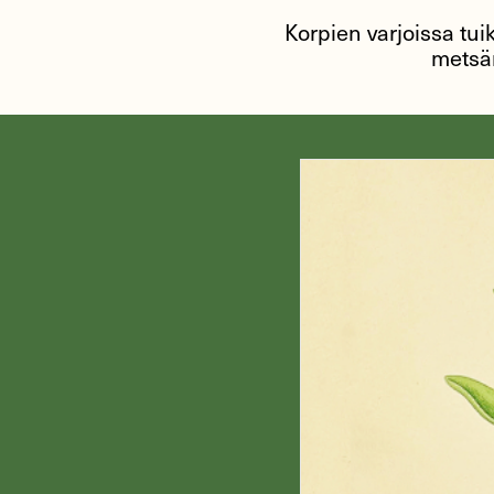
Korpien varjoissa tuik
metsän