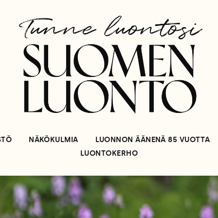
STÖ
NÄKÖKULMIA
LUONNON ÄÄNENÄ 85 VUOTTA
LUONTOKERHO