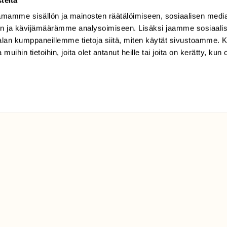
Harajuuri
mamme sisällön ja mainosten räätälöimiseen, sosiaalisen medi
n ja kävijämäärämme analysoimiseen. Lisäksi jaamme sosiaali
-alan kumppaneillemme tietoja siitä, miten käytät sivustoamme
 muihin tietoihin, joita olet antanut heille tai joita on kerätty, kun 
trifida
ka:
Karut korvet, kosteat kangasmetsät, suot, puronvarret.
ka:
Touko–heinäkuu.
uus:
Elinvoimainen.
ter Müller
SULJE