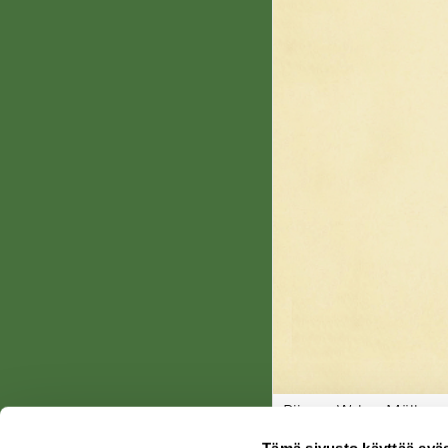
Piirros: Walter Müller
Tämä sivusto käyttää eväs