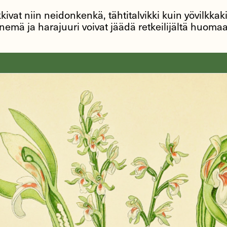
kivat niin neidonkenkä, tähtitalvikki kuin yövilkka
emä ja harajuuri voivat jäädä retkeilijältä huoma