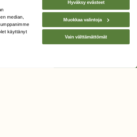
Hyväksy evästeet
an
sen median,
Muokkaa valintoja
. Kumppanimme
olet käyttänyt
Vain välttämättömät