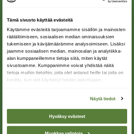
Piirros: Walter Müller
Tämä sivusto käyttää evästeitä
Yövilkka
Käytämme evästeitä tarjoamamme sisällön ja mainosten
räätälöimiseen, sosiaalisen median ominaisuuksien
tukemiseen ja kävijämäärämme analysoimiseen. Lisäksi
jaamme sosiaalisen median, mainosalan ja analytiikka-
alan kumppaneillemme tietoja siitä, miten käytät
sivustoamme. Kumppanimme voivat yhdistää näitä
tietoja muihin tietoihin, joita olet antanut heille tai joita on
Goodyera repens
kerätty, kun olet käyttänyt heidän palvelujaan.
Kasvupaikka:
Sammaleiset vanhat
havumetsät ja korvet, pohjoisessa myös
Näytä tiedot
koivikot.
Hyväksy evästeet
Kukinta-aika:
Heinä–elokuu.
Uhanalaisuus:
Elinvoimainen.
Muokkaa valintoja