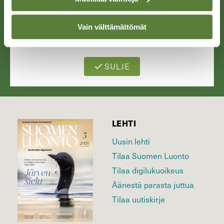
Piirros: Walter Müller
Vain välttämättömät
SULJE
LEHTI
Uusin lehti
Tilaa Suomen Luonto
Tilaa digilukuoikeus
Äänestä parasta juttua
Tilaa uutiskirje