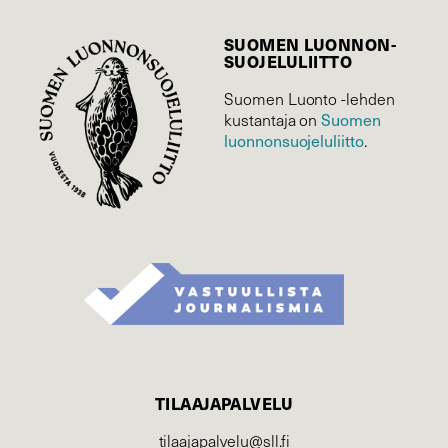
SUOMEN LUONNON­
SUOJELU­LIITTO
Suomen Luonto -lehden
Suomen
kustantaja on
luonnonsuojelu­liitto
.
TILAAJAPALVELU
tilaajapalvelu@sll.fi