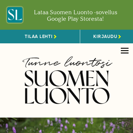
Lataa Suomen Luonto -sovellus
Google Play Storesta!
TILAA LEHTI
KIRJAUDU