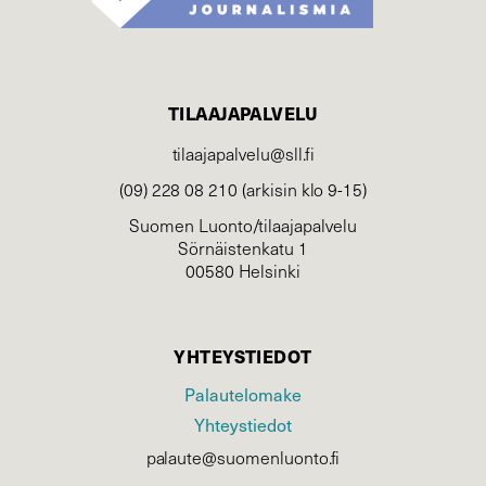
TILAAJAPALVELU
tilaajapalvelu@sll.fi
(09) 228 08 210 (arkisin klo 9-15)
Suomen Luonto/tilaajapalvelu
Sörnäistenkatu 1
00580 Helsinki
YHTEYSTIEDOT
Palautelomake
Yhteystiedot
palaute@suomenluonto.fi