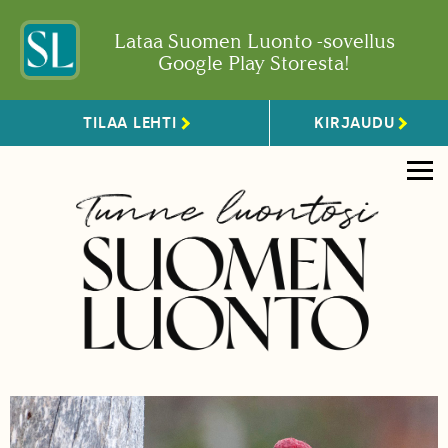
Lataa Suomen Luonto -sovellus
Google Play Storesta!
TILAA LEHTI
KIRJAUDU