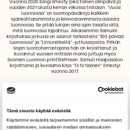
Vuonna 2020 blogi ilmesty joka toinen arkipäivä ja
vuoden 2021 alusta kerran viikossa tiistaisin. "Vuosi
luonnossa" on luontopäiväkirja kaikkein
ajankohtaisimmista ja kiinnostavimmista asioista
luonnossa. Se pitää lukijan aina ajan tasalla siitä,
mitä luonnossa tapahtuu. Aikaisemmin Samulin
kirjoituksia ja kuvia on saanut tarkastella "100 päivää
luonnossa" ja "Linturetkellä" -juttusarjoista. Pitkän
linjan luontoharrastajana hän on kirjoittanut ja
kuvannut vuosien mittaan monia juttuja myös
Suomen Luonnon printtilehteen. Samuli Haapasalon
kirjoittama ja kuvaama kirja "Tii tii tiainen" ilmestyi
vuonna 2017.
JOUHTEN
JOUKHAINEN
JOUKKAINEN
LAULUJOUTSEN
LUIK
Tämä sivusto käyttää evästeitä
LUIKA
LUIKKO
LUIKO
Käytämme evästeitä tarjoamamme sisällön ja mainosten
VUOSI LUONNOSSA
räätälöimiseen, sosiaalisen median ominaisuuksien