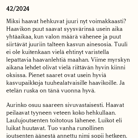
42/2024
Miksi haavat hehkuvat juuri nyt voimakkaasti?
Haavikon puut saavat syysvärinsä usein aika
yhtäaikaa, kun valon määrä vähenee ja puut
siirtävät juuriin talteen kasvun ainesosia. Tuuli
ei ole kuitenkaan vielä ehtinyt varistella
lepattavia haavanlehtiä maahan. Viime myrskyn
aikana lehdet olivat vielä riittävän hyvin kiinni
oksissa. Pienet saaret ovat usein hyviä
kasvupaikkoja tuuhealatvaisille haavikoille. Ja
etelän ruska on tänä vuonna hyvä.
Aurinko osuu saareen sivuvastaisesti. Haavat
peilaavat tyyneen veteen koko hehkullaan.
Laulujoutsenten toitotous lähenee. Luikot eli
luikat huutavat. Tuo vanha runollinen
joutsenten äänestä annettu nimi sopii hetkeen.