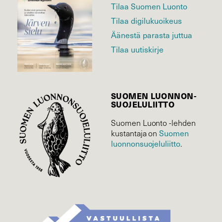
Tilaa Suomen Luonto
Tilaa digilukuoikeus
Äänestä parasta juttua
Tilaa uutiskirje
SUOMEN LUONNON­
SUOJELU­LIITTO
Suomen Luonto -lehden
Suomen
kustantaja on
luonnonsuojelu­liitto
.