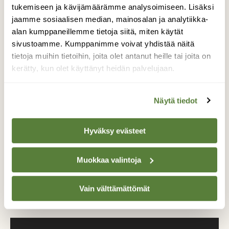
tukemiseen ja kävijämäärämme analysoimiseen. Lisäksi
jaamme sosiaalisen median, mainosalan ja analytiikka-
alan kumppaneillemme tietoja siitä, miten käytät
Tilaa Suomen Luonto
sivustoamme. Kumppanimme voivat yhdistää näitä
tietoja muihin tietoihin, joita olet antanut heille tai joita on
Tue ajankohtaista ja asiantuntevaa
kerätty, kun olet käyttänyt heidän palvelujaan.
luonto- ja ympäristöjournalismia.
Tilaa Suomen Luonto ja tule mukaan
Näytä tiedot
luonnonystävien joukkoon!
Alk. 3 numeroa 23,40 €.
Hyväksy evästeet
Tilaa nyt!
Muokkaa valintoja
Vain välttämättömät