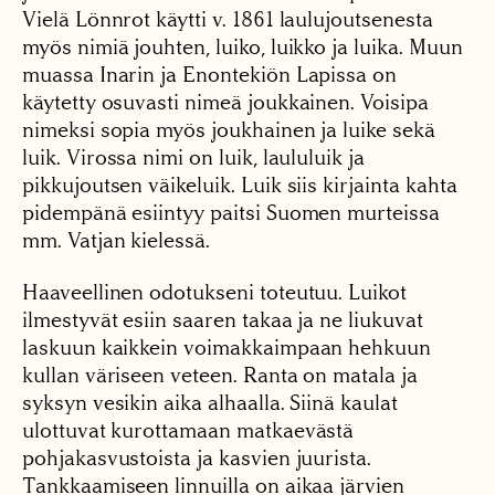
Vielä Lönnrot käytti v. 1861 laulujoutsenesta
myös nimiä jouhten, luiko, luikko ja luika. Muun
muassa Inarin ja Enontekiön Lapissa on
käytetty osuvasti nimeä joukkainen. Voisipa
nimeksi sopia myös joukhainen ja luike sekä
luik. Virossa nimi on luik, laululuik ja
pikkujoutsen väikeluik. Luik siis kirjainta kahta
pidempänä esiintyy paitsi Suomen murteissa
mm. Vatjan kielessä.
Haaveellinen odotukseni toteutuu. Luikot
ilmestyvät esiin saaren takaa ja ne liukuvat
laskuun kaikkein voimakkaimpaan hehkuun
kullan väriseen veteen. Ranta on matala ja
syksyn vesikin aika alhaalla. Siinä kaulat
ulottuvat kurottamaan matkaevästä
pohjakasvustoista ja kasvien juurista.
Tankkaamiseen linnuilla on aikaa järvien