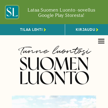
Lataa Suomen Luonto -sovellus
Google Play Storesta!
TILAA LEHTI
KIRJAUDU