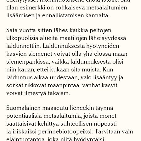
tilan esimerkki on rohkaiseva metsälaitumien
lisäämisen ja ennallistamisen kannalta.
Sata vuotta sitten lähes kaikkia peltojen
ulkopuolisia alueita maatilojen läheisyydessä
laidunnettiin. Laidunnuksesta hyötyneiden
kasvien siemenet voivat olla yhä elossa maan
siemenpankissa, vaikka laidunnuksesta olisi
niin kauan, ettei kukaan sitä muista. Kun
laidunnus alkaa uudestaan, valo lisääntyy ja
sorkat rikkovat maanpintaa, vanhat kasvit
voivat ilmestyä takaisin.
Suomalainen maaseutu lieneekin täynnä
potentiaalisia metsälaitumia, joista monet
saattaisivat kehittyä suhteellisen nopeasti
lajirikkaiksi perinnebiotoopeiksi. Tarvitaan vain
eläintuotantoa, joka niitä hyödyntäisi.