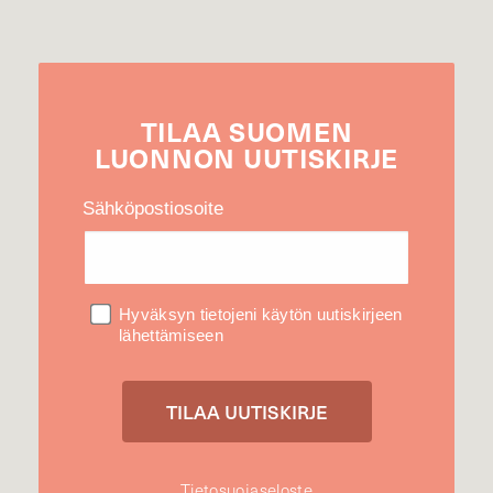
TILAA
SUOMEN
LUONNON
UUTIS­KIRJE
Sähköpostiosoite
Hyväksyn tietojeni käytön uutiskirjeen
lähettämiseen
Tietosuojaseloste