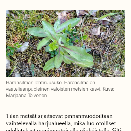
Häränsilmän lehtiruusuke. Häränsilmä on
vaateliaanpuoleinen valoisten metsien kasvi. Kuva:
Marjaana Toivonen
Tilan metsät sijaitsevat pinnanmuodoiltaan
vaihtelevalla harjualueella, mikä luo otolliset
edellytykset monimuotoiselle eliölajistolle. Silti