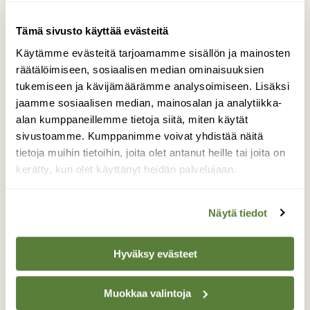
onnistuu myös nykypäivänä ja on joillekin
viljelijöille taloudellisesti järkevä vaihtoehto.
Tämä sivusto käyttää evästeitä
Käytämme evästeitä tarjoamamme sisällön ja mainosten
räätälöimiseen, sosiaalisen median ominaisuuksien
tukemiseen ja kävijämäärämme analysoimiseen. Lisäksi
jaamme sosiaalisen median, mainosalan ja analytiikka-
alan kumppaneillemme tietoja siitä, miten käytät
sivustoamme. Kumppanimme voivat yhdistää näitä
tietoja muihin tietoihin, joita olet antanut heille tai joita on
kerätty, kun olet käyttänyt heidän palvelujaan.
Näytä tiedot
Metsälaidunalueeseen kuuluu myös ennallistettu puro.
Hyväksy evästeet
Kuva: Marjaana Toivonen
Muokkaa valintoja