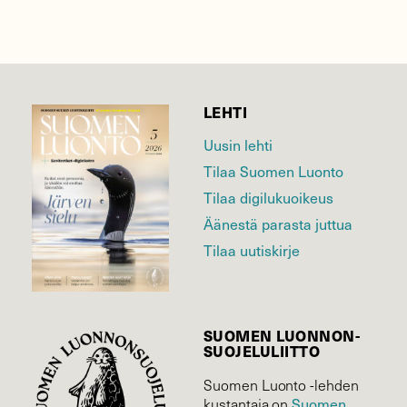
LEHTI
Uusin lehti
Tilaa Suomen Luonto
Tilaa digilukuoikeus
Äänestä parasta juttua
Tilaa uutiskirje
SUOMEN LUONNON­
SUOJELU­LIITTO
Suomen Luonto -lehden
Suomen
kustantaja on