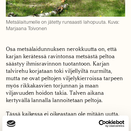
Metsälaitumelle on jätetty runsaasti lahopuuta. Kuva:
Marjaana Toivonen
Osa metsälaidunnuksen nerokkuutta on, että
karjan kerätessä ravintonsa metsästä peltoa
säästyy ihmisravinnon tuotantoon. Karjan
talvirehu korjataan toki viljellyiltä nurmilta,
mutta ne ovat peltojen viljelykierroissa tarpeen
myös rikkakasvien torjunnan ja maan
viljavuuden hoidon takia. Talven aikana
kertyvällä lannalla lannoitetaan peltoja.
Tässä kaikessa ei oikeastaan ole mitään uutta.
Aikoinaan maatalous toimi juuri näin. Ihanaa on
nähdä, että sama tapa harjoittaa maataloutta