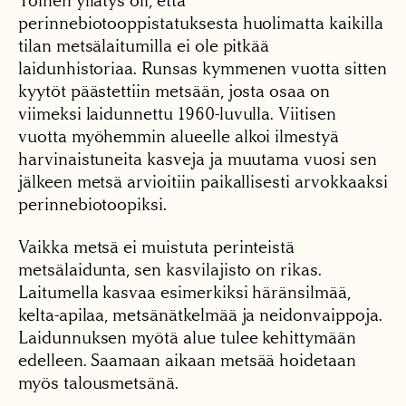
Toinen yllätys oli, että
perinnebiotooppistatuksesta huolimatta kaikilla
tilan metsälaitumilla ei ole pitkää
laidunhistoriaa. Runsas kymmenen vuotta sitten
kyytöt päästettiin metsään, josta osaa on
viimeksi laidunnettu 1960-luvulla. Viitisen
vuotta myöhemmin alueelle alkoi ilmestyä
harvinaistuneita kasveja ja muutama vuosi sen
jälkeen metsä arvioitiin paikallisesti arvokkaaksi
perinnebiotoopiksi.
Vaikka metsä ei muistuta perinteistä
metsälaidunta, sen kasvilajisto on rikas.
Laitumella kasvaa esimerkiksi häränsilmää,
kelta-apilaa, metsänätkelmää ja neidonvaippoja.
Laidunnuksen myötä alue tulee kehittymään
edelleen. Saamaan aikaan metsää hoidetaan
myös talousmetsänä.