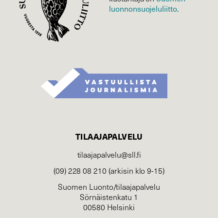
luonnonsuojelu­liitto
.
TILAAJAPALVELU
tilaajapalvelu@sll.fi
(09) 228 08 210 (arkisin klo 9-15)
Suomen Luonto/tilaajapalvelu
Sörnäistenkatu 1
00580 Helsinki