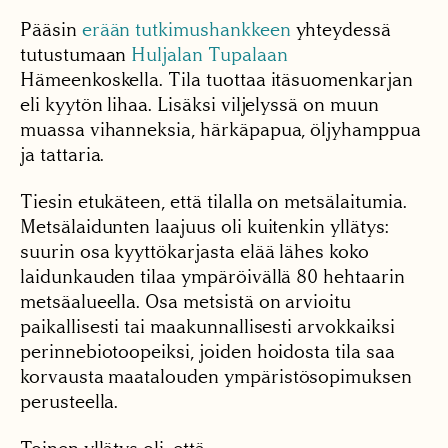
Pääsin
erään tutkimushankkeen
yhteydessä
tutustumaan
Huljalan Tupalaan
Hämeenkoskella. Tila tuottaa itäsuomenkarjan
eli kyytön lihaa. Lisäksi viljelyssä on muun
muassa vihanneksia, härkäpapua, öljyhamppua
ja tattaria.
Tiesin etukäteen, että tilalla on metsälaitumia.
Metsälaidunten laajuus oli kuitenkin yllätys:
suurin osa kyyttökarjasta elää lähes koko
laidunkauden tilaa ympäröivällä 80 hehtaarin
metsäalueella. Osa metsistä on arvioitu
paikallisesti tai maakunnallisesti arvokkaiksi
perinnebiotoopeiksi, joiden hoidosta tila saa
korvausta maatalouden ympäristösopimuksen
perusteella.