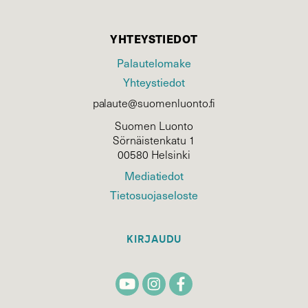
YHTEYSTIEDOT
Palautelomake
Yhteystiedot
palaute@suomenluonto.fi
Suomen Luonto
Sörnäistenkatu 1
00580 Helsinki
Mediatiedot
Tietosuojaseloste
KIRJAUDU