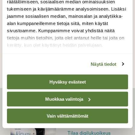
räätälöimiseen, sosiaalisen median ominaisuuksien
KASVIT
Video: lahokaviosammal
tukemiseen ja kävijämäärämme analysoimiseen. Lisäksi
jaamme sosiaalisen median, mainosalan ja analytiikka-
vaatii pitkälle lahonnutta
alan kumppaneillemme tietoja siitä, miten käytät
puuta ja kostean pienilmaston
sivustoamme. Kumppanimme voivat yhdistää näitä
tietoja muihin tietoihin, joita olet antanut heille tai joita on
kerätty, kun olet käyttänyt heidän palvelujaan.
Näytä tiedot
Hyväksy evästeet
Muokkaa valintoja
LEHTI
Uusin lehti
Vain välttämättömät
Tilaa Suomen Luonto
Tilaa digilukuoikeus