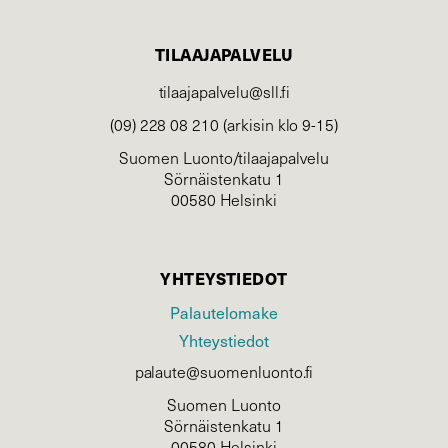
TILAAJAPALVELU
tilaajapalvelu@sll.fi
(09) 228 08 210 (arkisin klo 9-15)
Suomen Luonto/tilaajapalvelu
Sörnäistenkatu 1
00580 Helsinki
YHTEYSTIEDOT
Palautelomake
Yhteystiedot
palaute@suomenluonto.fi
Suomen Luonto
Sörnäistenkatu 1
00580 Helsinki