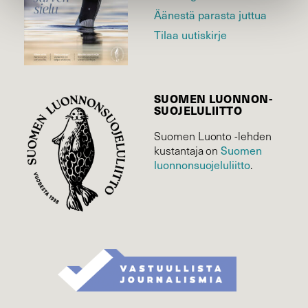
Äänestä parasta juttua
Tilaa uutiskirje
SUOMEN LUONNON­
SUOJELU­LIITTO
Suomen Luonto -lehden
kustantaja on
Suomen
luonnonsuojelu­liitto
.