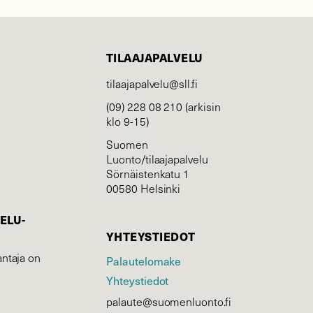
TILAAJAPALVELU
tilaajapalvelu@sll.fi
(09) 228 08 210 (arkisin
klo 9-15)
Suomen
Luonto/tilaajapalvelu
Sörnäistenkatu 1
00580 Helsinki
ELU­
YHTEYSTIEDOT
ntaja on
Palautelomake
Yhteystiedot
palaute@suomenluonto.fi