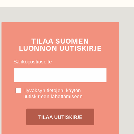
TILAA
SUOMEN
LUONNON
UUTIS­KIRJE
Sähköpostiosoite
Hyväksyn tietojeni käytön
uutiskirjeen lähettämiseen