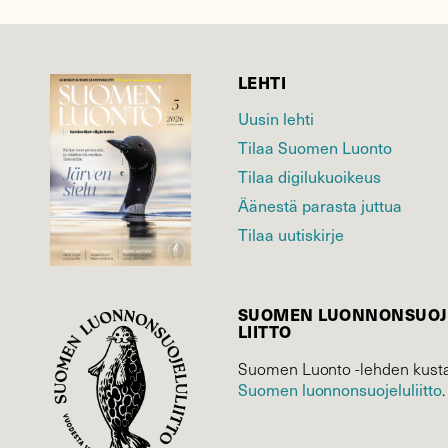
LEHTI
Uusin lehti
Tilaa Suomen Luonto
Tilaa digilukuoikeus
Äänestä parasta juttua
Tilaa uutiskirje
SUOMEN LUONNON­SUOJ
LIITTO
Suomen Luonto -lehden kusta
Suomen luonnonsuojelu­liitto
.