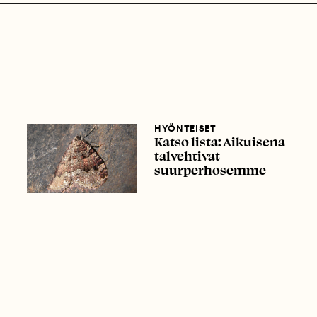
HYÖNTEISET
Katso lista: Aikuisena
talvehtivat
suurperhosemme