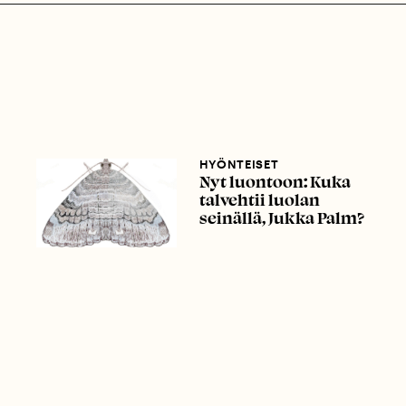
HYÖNTEISET
Nyt luontoon: Kuka
talvehtii luolan
seinällä, Jukka Palm?