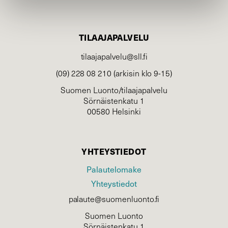
TILAAJAPALVELU
tilaajapalvelu@sll.fi
(09) 228 08 210 (arkisin klo 9-15)
Suomen Luonto/tilaajapalvelu
Sörnäistenkatu 1
00580 Helsinki
YHTEYSTIEDOT
Palautelomake
Yhteystiedot
palaute@suomenluonto.fi
Suomen Luonto
Sörnäistenkatu 1