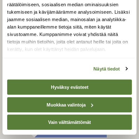
Tilaa digilukuoikeus
räätälöimiseen, sosiaalisen median ominaisuuksien
Äänestä parasta juttua
tukemiseen ja kävijämäärämme analysoimiseen. Lisäksi
jaamme sosiaalisen median, mainosalan ja analytiikka-
Tilaa uutiskirje
alan kumppaneillemme tietoja siitä, miten käytät
sivustoamme. Kumppanimme voivat yhdistää näitä
tietoja muihin tietoihin, joita olet antanut heille tai joita on
kerätty, kun olet käyttänyt heidän palvelujaan.
SUOMEN LUONNON­
SUOJELU­LIITTO
Suomen Luonto -lehden
Näytä tiedot
Suomen
kustantaja on
luonnonsuojelu­liitto
.
Hyväksy evästeet
Muokkaa valintoja
Vain välttämättömät