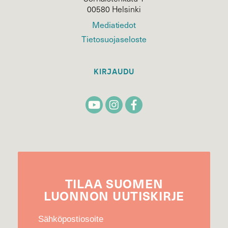
00580 Helsinki
Mediatiedot
Tietosuojaseloste
KIRJAUDU
TILAA
SUOMEN
LUONNON
UUTIS­KIRJE
Sähköpostiosoite