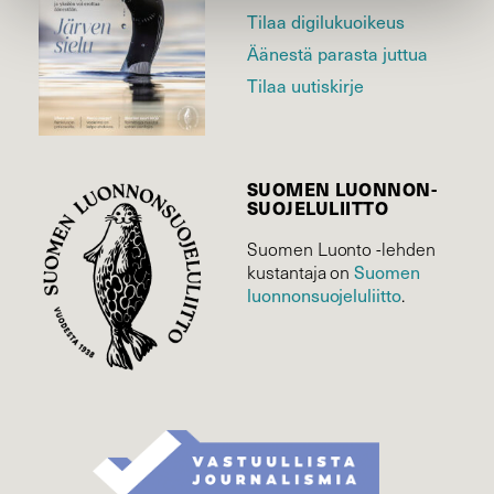
Tilaa digilukuoikeus
Äänestä parasta juttua
Tilaa uutiskirje
SUOMEN LUONNON­
SUOJELU­LIITTO
Suomen Luonto -lehden
Suomen
kustantaja on
luonnonsuojelu­liitto
.