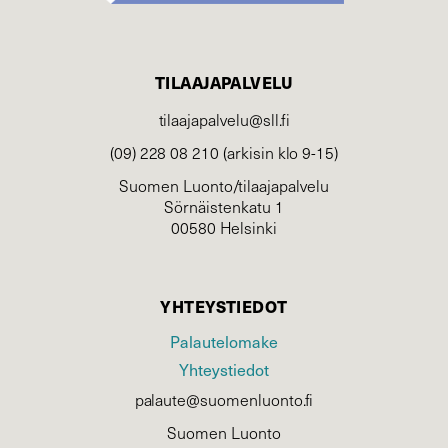
TILAAJAPALVELU
tilaajapalvelu@sll.fi
(09) 228 08 210 (arkisin klo 9-15)
Suomen Luonto/tilaajapalvelu
Sörnäistenkatu 1
00580 Helsinki
YHTEYSTIEDOT
Palautelomake
Yhteystiedot
palaute@suomenluonto.fi
Suomen Luonto