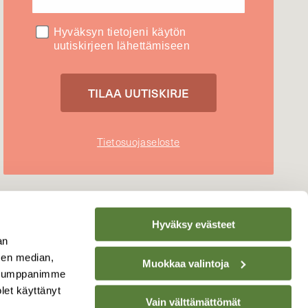
Hyväksyn tietojeni käytön
uutiskirjeen lähettämiseen
Tietosuojaseloste
Hyväksy evästeet
an
sen median,
Muokkaa valintoja
. Kumppanimme
olet käyttänyt
Vain välttämättömät