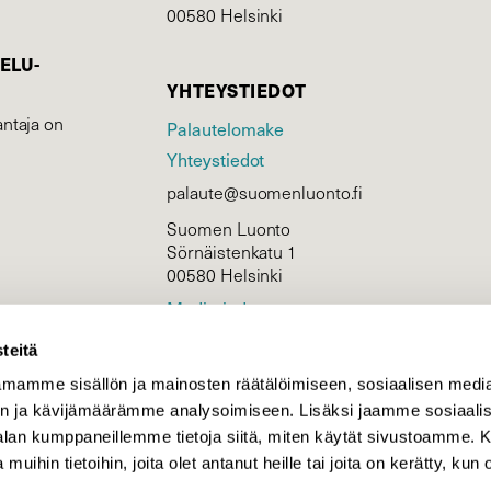
00580 Helsinki
ELU­
YHTEYSTIEDOT
ntaja on
Palautelomake
Yhteystiedot
palaute@suomenluonto.fi
Suomen Luonto
Sörnäistenkatu 1
00580 Helsinki
Mediatiedot
Tietosuojaseloste
teitä
mamme sisällön ja mainosten räätälöimiseen, sosiaalisen medi
n ja kävijämäärämme analysoimiseen. Lisäksi jaamme sosiaali
KIRJAUDU
-alan kumppaneillemme tietoja siitä, miten käytät sivustoamme
 muihin tietoihin, joita olet antanut heille tai joita on kerätty, kun 