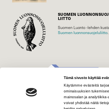
SUOMEN LUONNON­SUOJ
LIITTO
Suomen Luonto -lehden kusta
Suomen luonnonsuojelu­liitto
.
Tämä sivusto käyttää eväs
Käytämme evästeitä tarjoa
ominaisuuksien tukemisee
mainosalan ja analytiikka
voivat yhdistää näitä tietoja
heidän palvelujaan.