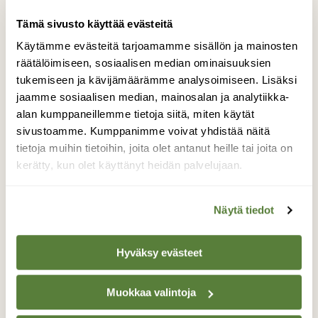
Tämä sivusto käyttää evästeitä
Käytämme evästeitä tarjoamamme sisällön ja mainosten
räätälöimiseen, sosiaalisen median ominaisuuksien
tukemiseen ja kävijämäärämme analysoimiseen. Lisäksi
jaamme sosiaalisen median, mainosalan ja analytiikka-
alan kumppaneillemme tietoja siitä, miten käytät
sivustoamme. Kumppanimme voivat yhdistää näitä
tietoja muihin tietoihin, joita olet antanut heille tai joita on
kerätty, kun olet käyttänyt heidän palvelujaan.
KYSY LUONNOSTA
Mikä syö hiiriä loukusta?
Näytä tiedot
Hyväksy evästeet
Muokkaa valintoja