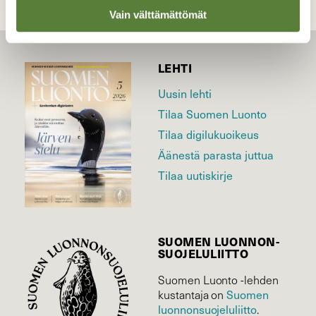
Vain välttämättömät
LEHTI
Uusin lehti
Tilaa Suomen Luonto
Tilaa digilukuoikeus
Äänestä parasta juttua
Tilaa uutiskirje
SUOMEN LUONNON­
SUOJELU­LIITTO
Suomen Luonto -lehden
Suomen
kustantaja on
luonnonsuojelu­liitto
.