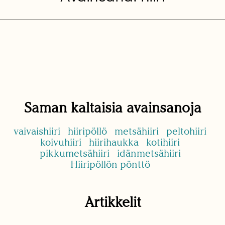
Saman kaltaisia avainsanoja
vaivaishiiri
hiiripöllö
metsähiiri
peltohiiri
koivuhiiri
hiirihaukka
kotihiiri
pikkumetsähiiri
idänmetsähiiri
Hiiripöllön pönttö
Artikkelit