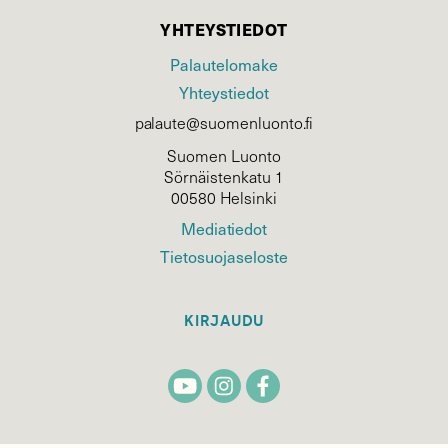
YHTEYSTIEDOT
Palautelomake
Yhteystiedot
palaute@suomenluonto.fi
Suomen Luonto
Sörnäistenkatu 1
00580 Helsinki
Mediatiedot
Tietosuojaseloste
KIRJAUDU