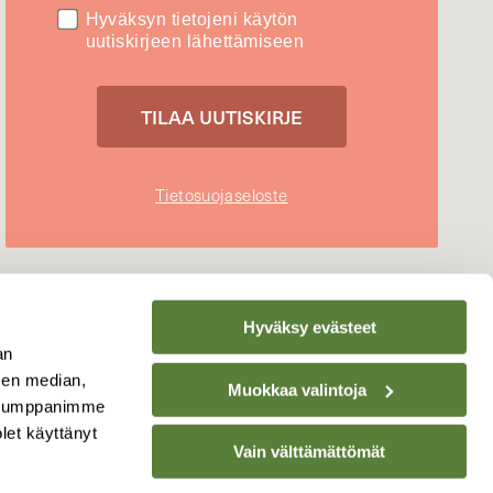
Hyväksyn tietojeni käytön
uutiskirjeen lähettämiseen
Tietosuojaseloste
Hyväksy evästeet
an
sen median,
Muokkaa valintoja
. Kumppanimme
olet käyttänyt
Vain välttämättömät