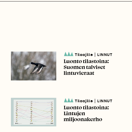
|
Tilaajille
LINNUT
Luonto tilastoina:
Suomen talviset
lintuvieraat
|
Tilaajille
LINNUT
Luonto tilastoina:
Lintujen
miljoonakerho