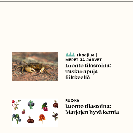
|
Tilaajille
MERET JA JÄRVET
Luonto tilastoina:
Taskurapuja
liikkeellä
RUOKA
Luonto tilastoina:
Marjojen hyvä kemia