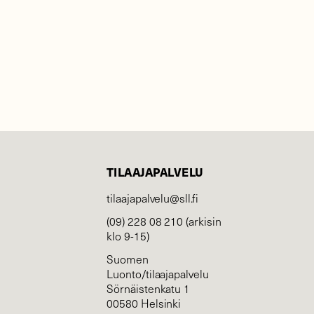
TILAAJAPALVELU
tilaajapalvelu@sll.fi
(09) 228 08 210 (arkisin
klo 9-15)
Suomen
Luonto/tilaajapalvelu
Sörnäistenkatu 1
00580 Helsinki