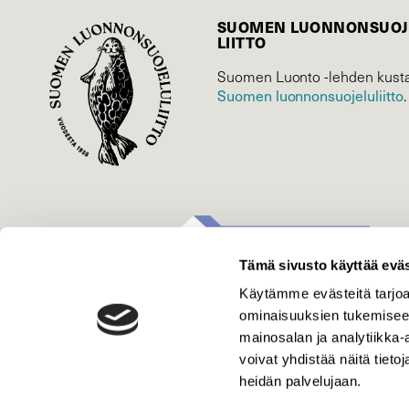
SUOMEN LUONNON­SUOJ
LIITTO
Suomen Luonto -lehden kusta
Suomen luonnonsuojelu­liitto
.
Tämä sivusto käyttää eväs
Käytämme evästeitä tarjoa
ominaisuuksien tukemisee
mainosalan ja analytiikka
voivat yhdistää näitä tietoja
heidän palvelujaan.