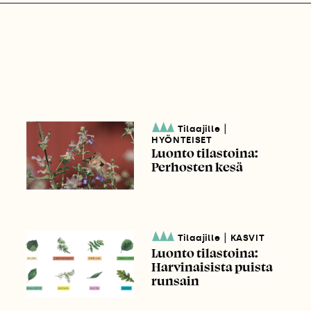
|
Tilaajille
HYÖNTEISET
Luonto tilastoina:
Perhosten kesä
|
Tilaajille
KASVIT
Luonto tilastoina:
Harvinaisista puista
runsain