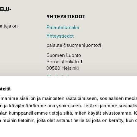
ELU­
YHTEYSTIEDOT
ntaja on
Palautelomake
Yhteystiedot
palaute@suomenluonto.fi
Suomen Luonto
Sörnäistenkatu 1
00580 Helsinki
Mediatiedot
Tietosuojaseloste
teitä
mamme sisällön ja mainosten räätälöimiseen, sosiaalisen medi
n ja kävijämäärämme analysoimiseen. Lisäksi jaamme sosiaali
KIRJAUDU
-alan kumppaneillemme tietoja siitä, miten käytät sivustoamme
 muihin tietoihin, joita olet antanut heille tai joita on kerätty, kun 