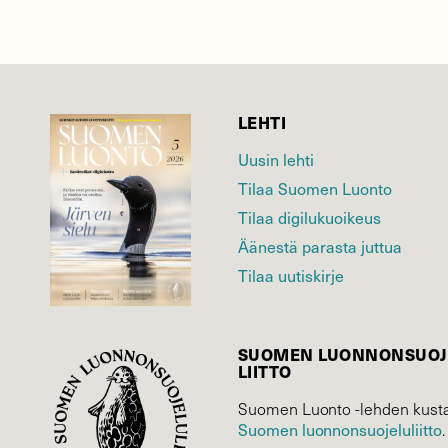
LEHTI
Uusin lehti
Tilaa Suomen Luonto
Tilaa digilukuoikeus
Äänestä parasta juttua
Tilaa uutiskirje
SUOMEN LUONNON­SUOJ
LIITTO
Suomen Luonto -lehden kusta
Suomen luonnonsuojelu­liitto
.