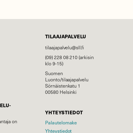
TILAAJAPALVELU
tilaajapalvelu@sll.fi
(09) 228 08 210 (arkisin
klo 9-15)
Suomen
Luonto/tilaajapalvelu
Sörnäistenkatu 1
00580 Helsinki
ELU­
YHTEYSTIEDOT
ntaja on
Palautelomake
Yhteystiedot