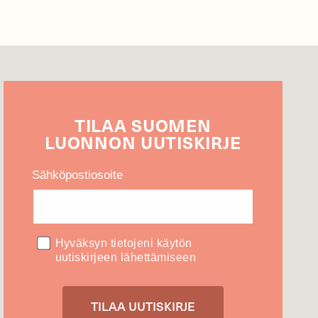
TILAA
SUOMEN
LUONNON
UUTIS­KIRJE
Sähköpostiosoite
Hyväksyn tietojeni käytön
uutiskirjeen lähettämiseen