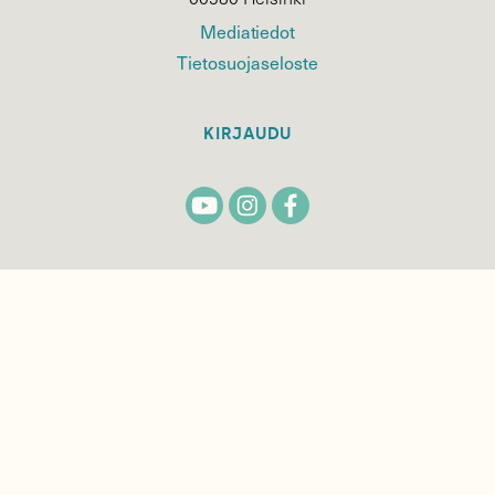
Mediatiedot
Tietosuojaseloste
KIRJAUDU
TILAA
SUOMEN
LUONNON
UUTIS­KIRJE
Sähköpostiosoite