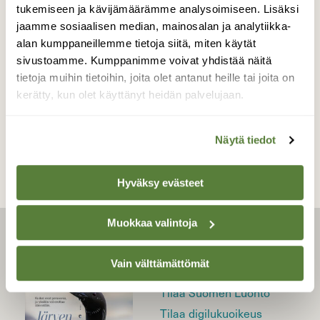
tukemiseen ja kävijämäärämme analysoimiseen. Lisäksi
jaamme sosiaalisen median, mainosalan ja analytiikka-
alan kumppaneillemme tietoja siitä, miten käytät
LINNUT
Siivet kantavat taas
sivustoamme. Kumppanimme voivat yhdistää näitä
tietoja muihin tietoihin, joita olet antanut heille tai joita on
kerätty, kun olet käyttänyt heidän palvelujaan.
Näytä tiedot
Hyväksy evästeet
Muokkaa valintoja
LEHTI
Vain välttämättömät
Uusin lehti
Tilaa Suomen Luonto
Tilaa digilukuoikeus