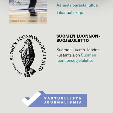
Äänestä parasta juttua
Tilaa uutiskirje
SUOMEN LUONNON­
SUOJELU­LIITTO
Suomen Luonto -lehden
Suomen
kustantaja on
luonnonsuojelu­liitto
.