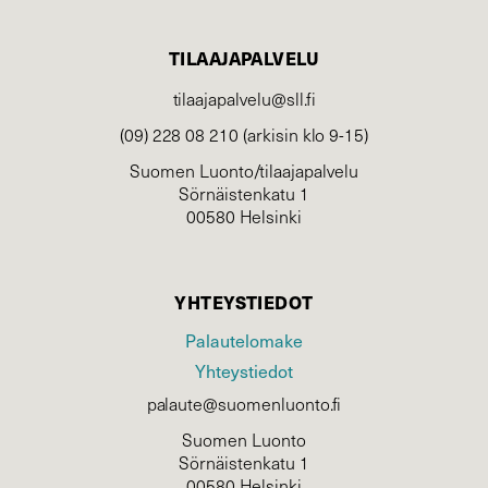
TILAAJAPALVELU
tilaajapalvelu@sll.fi
(09) 228 08 210 (arkisin klo 9-15)
Suomen Luonto/tilaajapalvelu
Sörnäistenkatu 1
00580 Helsinki
YHTEYSTIEDOT
Palautelomake
Yhteystiedot
palaute@suomenluonto.fi
Suomen Luonto
Sörnäistenkatu 1
00580 Helsinki