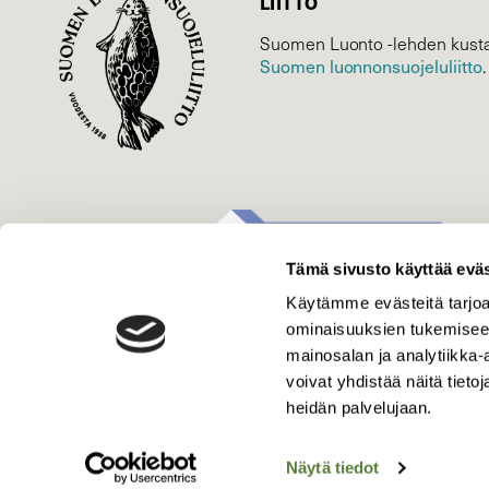
LIITTO
Suomen Luonto -lehden kusta
Suomen luonnonsuojelu­liitto
.
Tämä sivusto käyttää eväs
Käytämme evästeitä tarjoa
ominaisuuksien tukemisee
mainosalan ja analytiikka
voivat yhdistää näitä tietoja
heidän palvelujaan.
Näytä tiedot