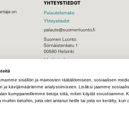
YHTEYSTIEDOT
ntaja on
Palautelomake
Yhteystiedot
palaute@suomenluonto.fi
Suomen Luonto
Sörnäistenkatu 1
00580 Helsinki
Mediatiedot
Tietosuojaseloste
teitä
mamme sisällön ja mainosten räätälöimiseen, sosiaalisen medi
n ja kävijämäärämme analysoimiseen. Lisäksi jaamme sosiaali
KIRJAUDU
-alan kumppaneillemme tietoja siitä, miten käytät sivustoamme
 muihin tietoihin, joita olet antanut heille tai joita on kerätty, kun 