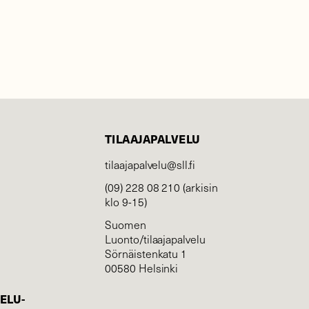
TILAAJAPALVELU
tilaajapalvelu@sll.fi
(09) 228 08 210 (arkisin
klo 9-15)
Suomen
Luonto/tilaajapalvelu
Sörnäistenkatu 1
00580 Helsinki
ELU­