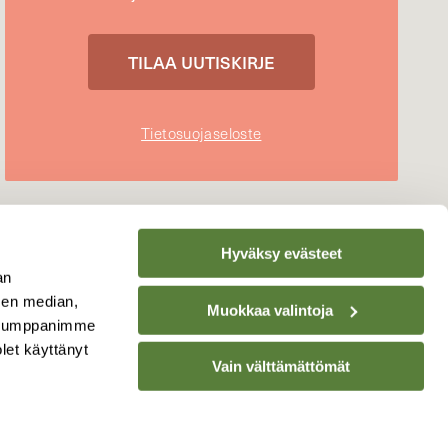
Tietosuojaseloste
Hyväksy evästeet
an
sen median,
Muokkaa valintoja
. Kumppanimme
olet käyttänyt
Vain välttämättömät