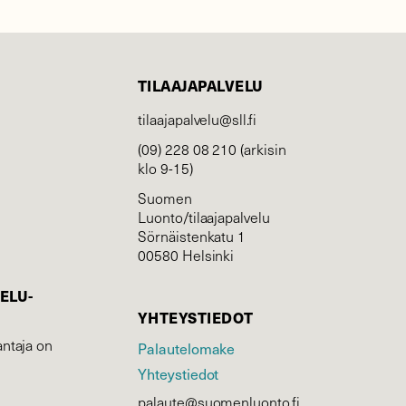
TILAAJAPALVELU
tilaajapalvelu@sll.fi
(09) 228 08 210 (arkisin
klo 9-15)
Suomen
Luonto/tilaajapalvelu
Sörnäistenkatu 1
00580 Helsinki
ELU­
YHTEYSTIEDOT
ntaja on
Palautelomake
Yhteystiedot
palaute@suomenluonto.fi