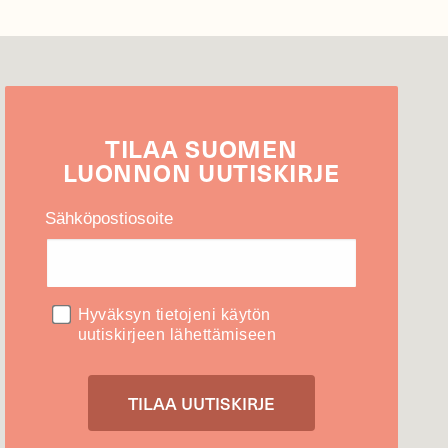
TILAA
SUOMEN
LUONNON
UUTIS­KIRJE
Sähköpostiosoite
Hyväksyn tietojeni käytön
uutiskirjeen lähettämiseen