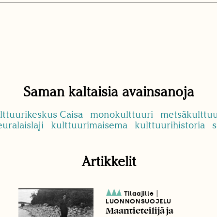
Saman kaltaisia avainsanoja
lttuurikeskus Caisa
monokulttuuri
metsäkulttuu
uralaislaji
kulttuurimaisema
kulttuurihistoria
s
Artikkelit
|
Tilaajille
LUONNONSUOJELU
Maantieteilijä ja