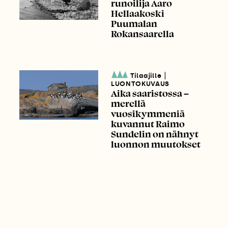
runoilija Aaro
Hellaakoski
Puumalan
Rokansaarella
|
Tilaajille
LUONTOKUVAUS
Aika saaristossa –
merellä
vuosikymmeniä
kuvannut Raimo
Sundelin on nähnyt
luonnon muutokset