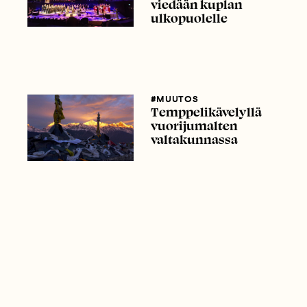
viedään kuplan
ulkopuolelle
#MUUTOS
Temppelikävelyllä
vuorijumalten
valtakunnassa