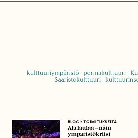
kulttuuriympäristö
permakulttuuri
Ku
Saaristokulttuuri
kulttuurinse
BLOGI: TOIMITUKSELTA
Ala laulaa – näin
ympäristökriisi