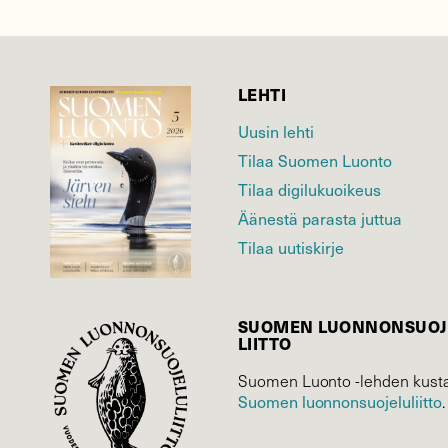
LEHTI
Uusin lehti
Tilaa Suomen Luonto
Tilaa digilukuoikeus
Äänestä parasta juttua
Tilaa uutiskirje
SUOMEN LUONNON­SUOJ
LIITTO
Suomen Luonto -lehden kusta
Suomen luonnonsuojelu­liitto
.