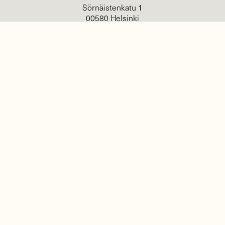
Sörnäistenkatu 1
00580 Helsinki
Mediatiedot
Tietosuojaseloste
KIRJAUDU
TILAA
SUOMEN
LUONNON
UUTIS­KIRJE