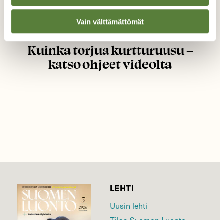
Vain välttämättömät
LUONNONSUOJELU
Kuinka torjua kurtturuusu –
katso ohjeet videolta
LEHTI
Uusin lehti
Tilaa Suomen Luonto