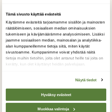
Tämä sivusto käyttää evästeitä
YMPÄRISTÖ
Vieraslajilain siirtymäaika tuli
Käytämme evästeitä tarjoamamme sisällön ja mainosten
räätälöimiseen, sosiaalisen median ominaisuuksien
ja meni, mutta kurtturuusu
tukemiseen ja kävijämäärämme analysoimiseen. Lisäksi
kukkii yhä
jaamme sosiaalisen median, mainosalan ja analytiikka-
alan kumppaneillemme tietoja siitä, miten käytät
sivustoamme. Kumppanimme voivat yhdistää näitä
tietoja muihin tietoihin, joita olet antanut heille tai joita on
kerätty, kun olet käyttänyt heidän palvelujaan.
Näytä tiedot
Hyväksy evästeet
Muokkaa valintoja