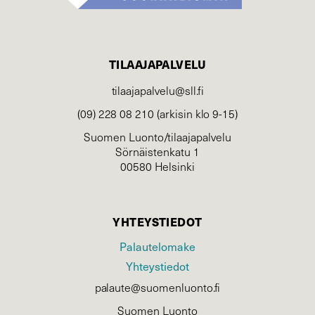
TILAAJAPALVELU
tilaajapalvelu@sll.fi
(09) 228 08 210 (arkisin klo 9-15)
Suomen Luonto/tilaajapalvelu
Sörnäistenkatu 1
00580 Helsinki
YHTEYSTIEDOT
Palautelomake
Yhteystiedot
palaute@suomenluonto.fi
Suomen Luonto