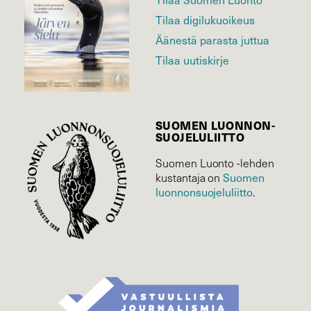
Tilaa digilukuoikeus
Äänestä parasta juttua
Tilaa uutiskirje
SUOMEN LUONNON­
SUOJELU­LIITTO
Suomen Luonto -lehden
Suomen
kustantaja on
luonnonsuojelu­liitto
.