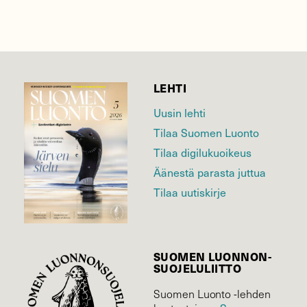
LEHTI
Uusin lehti
Tilaa Suomen Luonto
Tilaa digilukuoikeus
Äänestä parasta juttua
Tilaa uutiskirje
SUOMEN LUONNON­
SUOJELU­LIITTO
Suomen Luonto -lehden