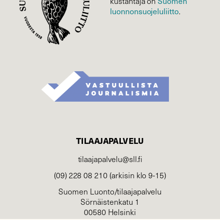
Suomen
kustantaja on
luonnonsuojelu­liitto
.
TILAAJAPALVELU
tilaajapalvelu@sll.fi
(09) 228 08 210 (arkisin klo 9-15)
Suomen Luonto/tilaajapalvelu
Sörnäistenkatu 1
00580 Helsinki