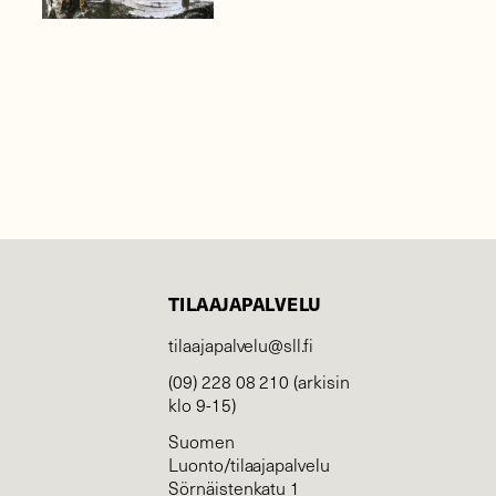
TILAAJAPALVELU
tilaajapalvelu@sll.fi
(09) 228 08 210 (arkisin
klo 9-15)
Suomen
Luonto/tilaajapalvelu
Sörnäistenkatu 1