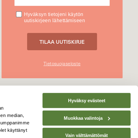
Hyväksyn tietojeni käytön
uutiskirjeen lähettämiseen
Tietosuojaseloste
Hyväksy evästeet
an
sen median,
Muokkaa valintoja
. Kumppanimme
olet käyttänyt
Vain välttämättömät