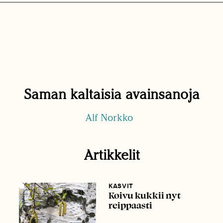
Saman kaltaisia avainsanoja
Alf Norkko
Artikkelit
KASVIT
Koivu kukkii nyt
reippaasti