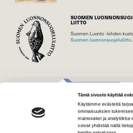
SUOMEN LUONNON­SUOJ
LIITTO
Suomen Luonto -lehden kusta
Suomen luonnonsuojelu­liitto
.
Tämä sivusto käyttää eväs
Käytämme evästeitä tarjoa
ominaisuuksien tukemisee
mainosalan ja analytiikka
voivat yhdistää näitä tietoja
heidän palvelujaan.