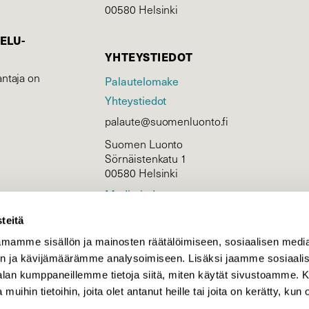
00580 Helsinki
ELU­
YHTEYSTIEDOT
ntaja on
Palautelomake
Yhteystiedot
palaute@suomenluonto.fi
Suomen Luonto
Sörnäistenkatu 1
00580 Helsinki
Mediatiedot
Tietosuojaseloste
teitä
mamme sisällön ja mainosten räätälöimiseen, sosiaalisen medi
n ja kävijämäärämme analysoimiseen. Lisäksi jaamme sosiaali
KIRJAUDU
-alan kumppaneillemme tietoja siitä, miten käytät sivustoamme
 muihin tietoihin, joita olet antanut heille tai joita on kerätty, kun 