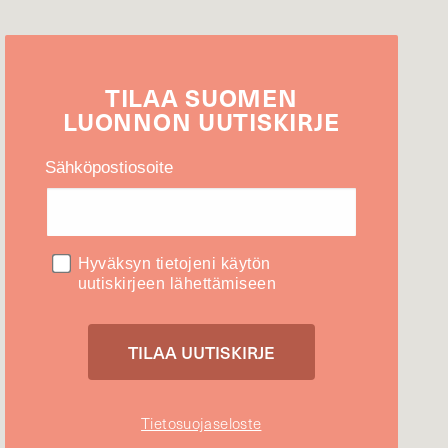
TILAA
SUOMEN
LUONNON
UUTIS­KIRJE
Sähköpostiosoite
Hyväksyn tietojeni käytön
uutiskirjeen lähettämiseen
Tietosuojaseloste