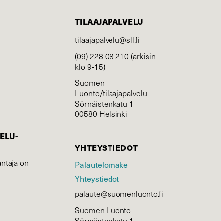
TILAAJAPALVELU
tilaajapalvelu@sll.fi
(09) 228 08 210 (arkisin
klo 9-15)
Suomen
Luonto/tilaajapalvelu
Sörnäistenkatu 1
00580 Helsinki
ELU­
YHTEYSTIEDOT
ntaja on
Palautelomake
Yhteystiedot
palaute@suomenluonto.fi
Suomen Luonto
Sörnäistenkatu 1