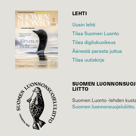
LEHTI
Uusin lehti
Tilaa Suomen Luonto
Tilaa digilukuoikeus
Äänestä parasta juttua
Tilaa uutiskirje
SUOMEN LUONNON­SUOJ
LIITTO
Suomen Luonto -lehden kusta
Suomen luonnonsuojelu­liitto
.