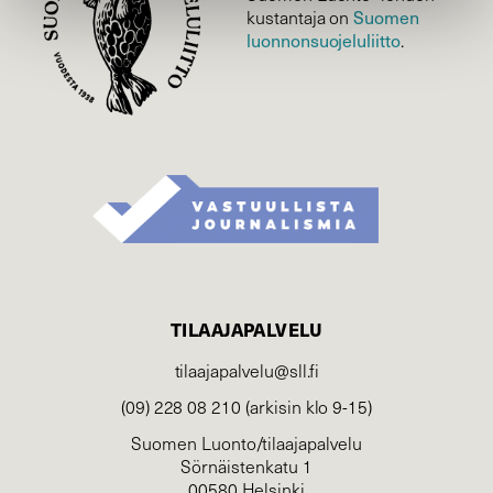
Suomen
kustantaja on
luonnonsuojelu­liitto
.
TILAAJAPALVELU
tilaajapalvelu@sll.fi
(09) 228 08 210 (arkisin klo 9-15)
Suomen Luonto/tilaajapalvelu
Sörnäistenkatu 1
00580 Helsinki