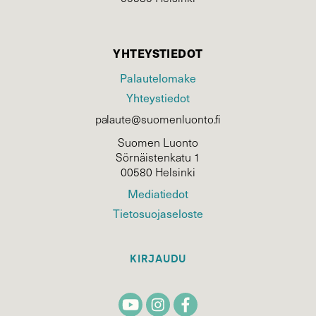
YHTEYSTIEDOT
Palautelomake
Yhteystiedot
palaute@suomenluonto.fi
Suomen Luonto
Sörnäistenkatu 1
00580 Helsinki
Mediatiedot
Tietosuojaseloste
KIRJAUDU