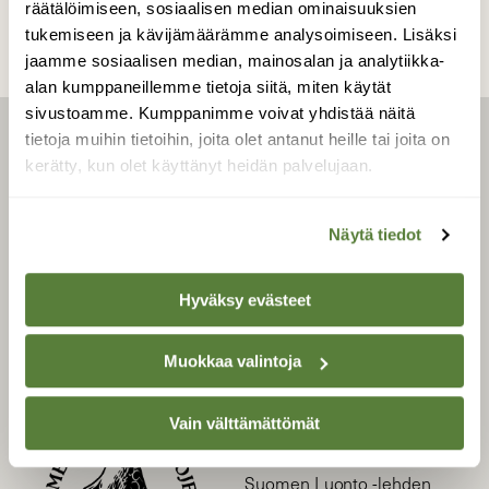
räätälöimiseen, sosiaalisen median ominaisuuksien
tukemiseen ja kävijämäärämme analysoimiseen. Lisäksi
jaamme sosiaalisen median, mainosalan ja analytiikka-
alan kumppaneillemme tietoja siitä, miten käytät
sivustoamme. Kumppanimme voivat yhdistää näitä
tietoja muihin tietoihin, joita olet antanut heille tai joita on
LEHTI
kerätty, kun olet käyttänyt heidän palvelujaan.
Uusin lehti
Tilaa Suomen Luonto
Näytä tiedot
Tilaa digilukuoikeus
Äänestä parasta juttua
Hyväksy evästeet
Tilaa uutiskirje
Muokkaa valintoja
SUOMEN LUONNON­
Vain välttämättömät
SUOJELU­LIITTO
Suomen Luonto -lehden