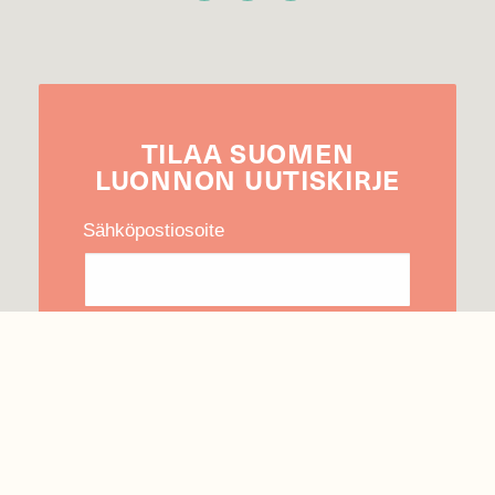
TILAA
SUOMEN
LUONNON
UUTIS­KIRJE
Sähköpostiosoite
Hyväksyn tietojeni käytön uutiskirjeen
lähettämiseen