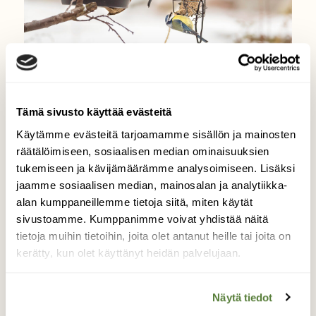
|
Tilaajille
LINNUT
Miten talviruokinta vaikuttaa
Tämä sivusto käyttää evästeitä
linnustoon?
Käytämme evästeitä tarjoamamme sisällön ja mainosten
räätälöimiseen, sosiaalisen median ominaisuuksien
tukemiseen ja kävijämäärämme analysoimiseen. Lisäksi
jaamme sosiaalisen median, mainosalan ja analytiikka-
alan kumppaneillemme tietoja siitä, miten käytät
sivustoamme. Kumppanimme voivat yhdistää näitä
tietoja muihin tietoihin, joita olet antanut heille tai joita on
kerätty, kun olet käyttänyt heidän palvelujaan.
Näytä tiedot