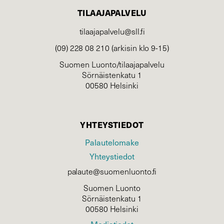
TILAAJAPALVELU
tilaajapalvelu@sll.fi
(09) 228 08 210 (arkisin klo 9-15)
Suomen Luonto/tilaajapalvelu
Sörnäistenkatu 1
00580 Helsinki
YHTEYSTIEDOT
Palautelomake
Yhteystiedot
palaute@suomenluonto.fi
Suomen Luonto
Sörnäistenkatu 1
00580 Helsinki