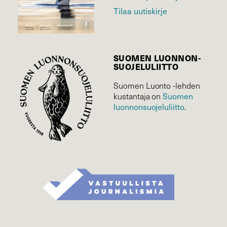
Tilaa uutiskirje
SUOMEN LUONNON­
SUOJELU­LIITTO
Suomen Luonto -lehden
Suomen
kustantaja on
luonnonsuojelu­liitto
.