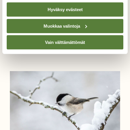
Hyväksy evästeet
Muokkaa valintoja
LINNUT
Nyt luontoon: Seuraa tiaisten
Vain välttämättömät
touhuja kotipihalla