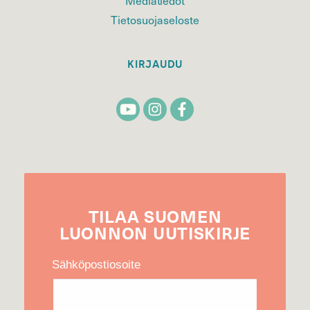
Mediatiedot
Tietosuojaseloste
KIRJAUDU
TILAA
SUOMEN
LUONNON
UUTIS­KIRJE
Sähköpostiosoite