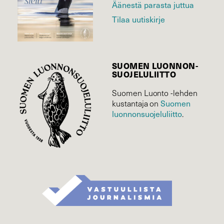
Äänestä parasta juttua
Tilaa uutiskirje
SUOMEN LUONNON­
SUOJELU­LIITTO
Suomen Luonto -lehden
Suomen
kustantaja on
luonnonsuojelu­liitto
.