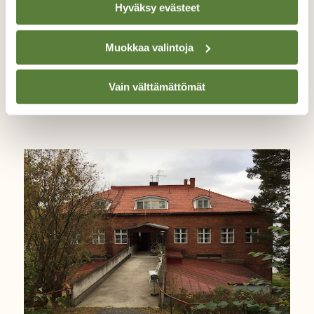
Hyväksy evästeet
Muokkaa valintoja
BLOGI: REPULLINEN RETKIÄ
Talviuintihaaste: kivun kautta
mielenhallintaan
Vain välttämättömät