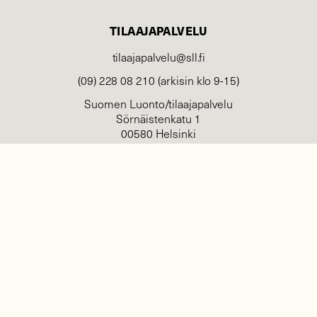
TILAAJAPALVELU
tilaajapalvelu@sll.fi
(09) 228 08 210 (arkisin klo 9-15)
Suomen Luonto/tilaajapalvelu
Sörnäistenkatu 1
00580 Helsinki
YHTEYSTIEDOT
Palautelomake
Yhteystiedot
palaute@suomenluonto.fi
Suomen Luonto
Sörnäistenkatu 1
00580 Helsinki