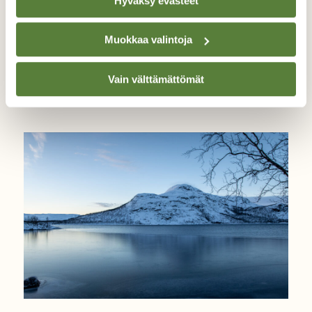
Hyväksy evästeet
Muokkaa valintoja
LINNUT
Testaa tietosi tiaisvisassa!
Vain välttämättömät