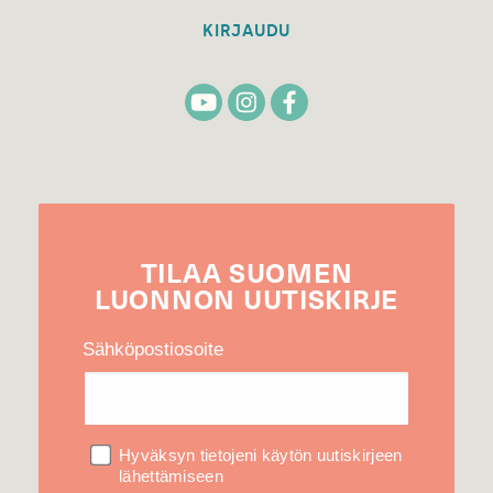
KIRJAUDU
TILAA
SUOMEN
LUONNON
UUTIS­KIRJE
Sähköpostiosoite
Hyväksyn tietojeni käytön uutiskirjeen
lähettämiseen