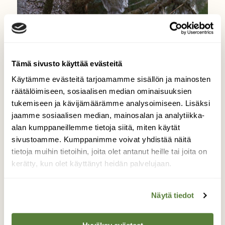
LINNUT
Tee testi: Tunnistatko pöllöjen
Tämä sivusto käyttää evästeitä
äänet?
Käytämme evästeitä tarjoamamme sisällön ja mainosten
räätälöimiseen, sosiaalisen median ominaisuuksien
tukemiseen ja kävijämäärämme analysoimiseen. Lisäksi
jaamme sosiaalisen median, mainosalan ja analytiikka-
alan kumppaneillemme tietoja siitä, miten käytät
sivustoamme. Kumppanimme voivat yhdistää näitä
tietoja muihin tietoihin, joita olet antanut heille tai joita on
kerätty, kun olet käyttänyt heidän palvelujaan.
Näytä tiedot