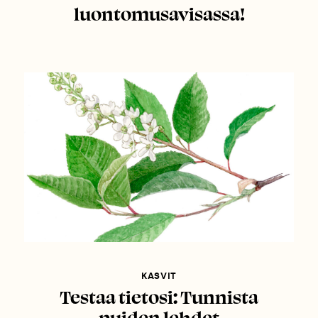
luontomusavisassa!
KASVIT
Testaa tietosi: Tunnista
puiden lehdet