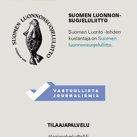
SUOMEN LUONNON­
SUOJELU­LIITTO
Suomen Luonto -lehden
kustantaja on
Suomen
luonnonsuojelu­liitto
.
TILAAJAPALVELU
tilaajapalvelu@sll.fi