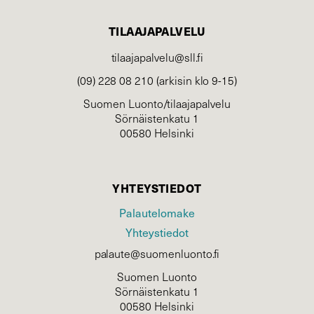
TILAAJAPALVELU
tilaajapalvelu@sll.fi
(09) 228 08 210 (arkisin klo 9-15)
Suomen Luonto/tilaajapalvelu
Sörnäistenkatu 1
00580 Helsinki
YHTEYSTIEDOT
Palautelomake
Yhteystiedot
palaute@suomenluonto.fi
Suomen Luonto
Sörnäistenkatu 1
00580 Helsinki