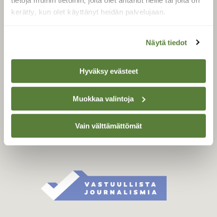
tietoja muihin tietoihin, joita olet antanut heille tai joita on
Äänestä parasta juttua
kerätty, kun olet käyttänyt heidän palvelujaan.
Tilaa uutiskirje
Näytä tiedot
SUOMEN LUONNON­
SUOJELU­LIITTO
Hyväksy evästeet
Suomen Luonto -lehden
Muokkaa valintoja
Suomen
kustantaja on
luonnonsuojelu­liitto
.
Vain välttämättömät