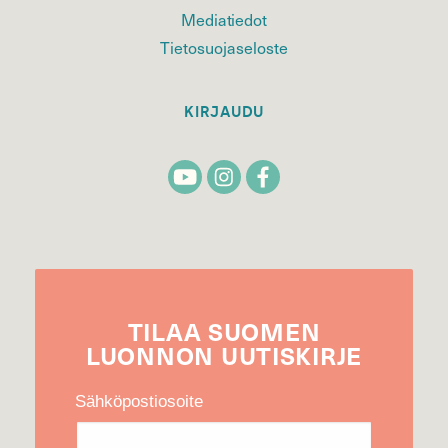
Mediatiedot
Tietosuojaseloste
KIRJAUDU
TILAA
SUOMEN
LUONNON
UUTIS­KIRJE
Sähköpostiosoite