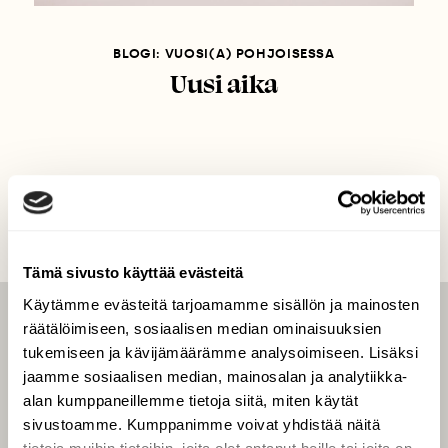
BLOGI: VUOSI(A) POHJOISESSA
Uusi aika
Tämä sivusto käyttää evästeitä
Käytämme evästeitä tarjoamamme sisällön ja mainosten
räätälöimiseen, sosiaalisen median ominaisuuksien
LEHTI
tukemiseen ja kävijämäärämme analysoimiseen. Lisäksi
Uusin lehti
jaamme sosiaalisen median, mainosalan ja analytiikka-
Tilaa Suomen Luonto
alan kumppaneillemme tietoja siitä, miten käytät
sivustoamme. Kumppanimme voivat yhdistää näitä
Tilaa digilukuoikeus