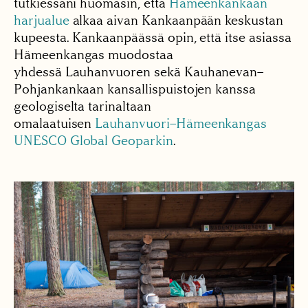
tutkiessani huomasin, että
Hämeenkankaan
harjualue
alkaa aivan Kankaanpään keskustan
kupeesta. Kankaanpäässä opin, että itse asiassa
Hämeenkangas muodostaa
yhdessä Lauhanvuoren sekä Kauhanevan–
Pohjankankaan kansallispuistojen kanssa
geologiselta tarinaltaan
omalaatuisen
Lauhanvuori–Hämeenkangas
UNESCO Global Geoparkin
.