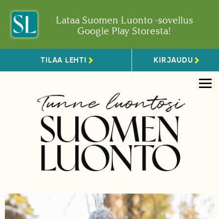
Lataa Suomen Luonto -sovellus
Google Play Storesta!
TILAA LEHTI
KIRJAUDU