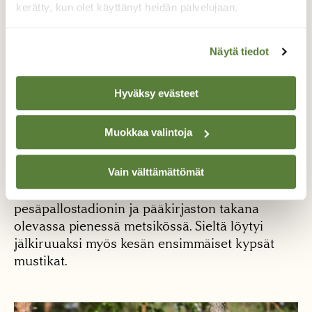
kerätty, kun olet käyttänyt heidän palvelujaan.
Näytä tiedot
Hyväksy evästeet
Muokkaa valintoja
Retkeilykamppeista oli hyötyä myös pesispelien
Vain välttämättömät
tauoilla. Saimme kätevästi tehtyä ruokaa
trangialla muun muassa Kankaanpään
pesäpallostadionin ja pääkirjaston takana
olevassa pienessä metsikössä. Sieltä löytyi
jälkiruuaksi myös kesän ensimmäiset kypsät
mustikat.