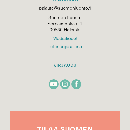
palaute@suomenluonto.fi
Suomen Luonto
Sörnäistenkatu 1
00580 Helsinki
Mediatiedot
Tietosuojaseloste
KIRJAUDU
TILAA
SUOMEN