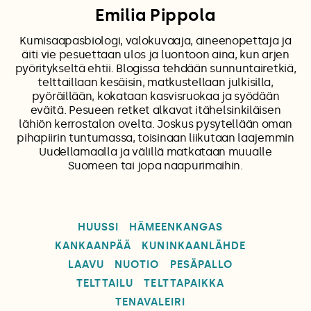
Emilia Pippola
Kumisaapasbiologi, valokuvaaja, aineenopettaja ja
äiti vie pesuettaan ulos ja luontoon aina, kun arjen
pyöritykseltä ehtii. Blogissa tehdään sunnuntairetkiä,
telttaillaan kesäisin, matkustellaan julkisilla,
pyöräillään, kokataan kasvisruokaa ja syödään
eväitä. Pesueen retket alkavat itähelsinkiläisen
lähiön kerrostalon ovelta. Joskus pysytellään oman
pihapiirin tuntumassa, toisinaan liikutaan laajemmin
Uudellamaalla ja välillä matkataan muualle
Suomeen tai jopa naapurimaihin.
HUUSSI
HÄMEENKANGAS
KANKAANPÄÄ
KUNINKAANLÄHDE
LAAVU
NUOTIO
PESÄPALLO
TELTTAILU
TELTTAPAIKKA
TENAVALEIRI