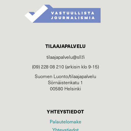
TILAAJAPALVELU
tilaajapalvelu@sll.fi
(09) 228 08 210 (arkisin klo 9-15)
Suomen Luonto/tilaajapalvelu
Sörnäistenkatu 1
00580 Helsinki
YHTEYSTIEDOT
Palautelomake
Yhteystiedot