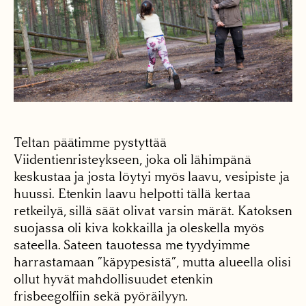
Teltan päätimme pystyttää
Viidentienristeykseen, joka oli lähimpänä
keskustaa ja josta löytyi myös laavu, vesipiste ja
huussi. Etenkin laavu helpotti tällä kertaa
retkeilyä, sillä säät olivat varsin märät. Katoksen
suojassa oli kiva kokkailla ja oleskella myös
sateella. Sateen tauotessa me tyydyimme
harrastamaan ”käpypesistä”, mutta alueella olisi
ollut hyvät mahdollisuudet etenkin
frisbeegolfiin sekä pyöräilyyn.