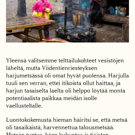
Yleensä valitsemme telttailukohteet vesistöjen
läheltä, mutta Viidentienriesteyksen
harjumetsässä oli omat hyvät puolensa. Harjulla
tuuli sen verran, ettei itikoista ollut haittaa, ja
harjun tasaiselta laelta oli helppo löytää monta
potentiaalista paikkaa meidän isolle
vaellusteltalle.
Luontokokemusta hieman häiritsi se, että metsä
oli tasaikäistä, harvennettua talousmetsää.
Metsän tuntua, käen kukuntaa ja tiaisten