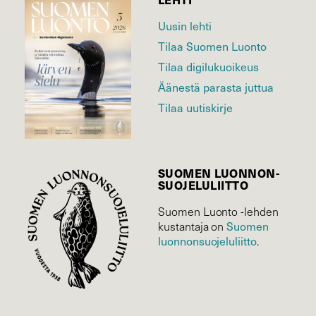
Uusin lehti
Tilaa Suomen Luonto
Tilaa digilukuoikeus
Äänestä parasta juttua
Tilaa uutiskirje
SUOMEN LUONNON­
SUOJELU­LIITTO
Suomen Luonto -lehden
kustantaja on
Suomen
luonnonsuojelu­liitto
.