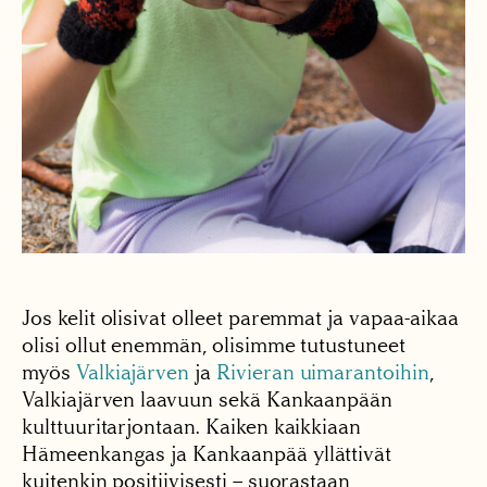
Jos kelit olisivat olleet paremmat ja vapaa-aikaa
olisi ollut enemmän, olisimme tutustuneet
myös
Valkiajärven
ja
Rivieran uimarantoihin
,
Valkiajärven laavuun sekä Kankaanpään
kulttuuritarjontaan. Kaiken kaikkiaan
Hämeenkangas ja Kankaanpää yllättivät
kuitenkin positiivisesti – suorastaan