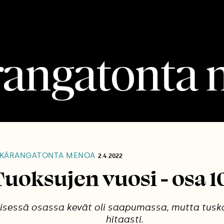
KÄRANGATONTA MENOA
2.4.2022
Tuoksujen vuosi - osa 10
lisessä osassa kevät oli saapumassa, mutta tusk
hitaasti.