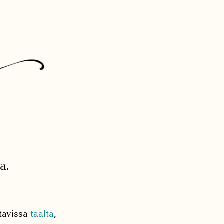
a.
tavissa
täältä
,