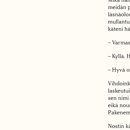
meidän p
läsnäolo
mullantu
käteni hä
– Varmas
– Kyllä. 
– Hyvä on
Vihdoinki
laskeutui
sen nimi 
eikä nous
Pakenemi
Nostin k