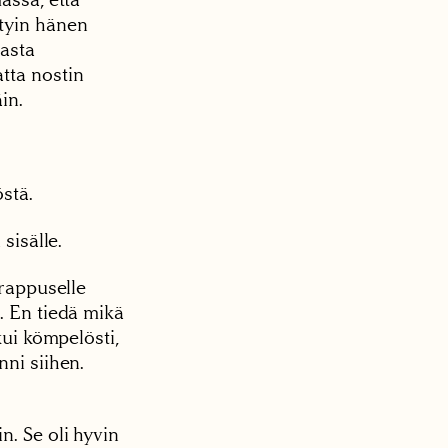
styin hänen
asta
tta nostin
in.
stä.
sisälle.
 rappuselle
. En tiedä mikä
kui kömpelösti,
nni siihen.
n. Se oli hyvin