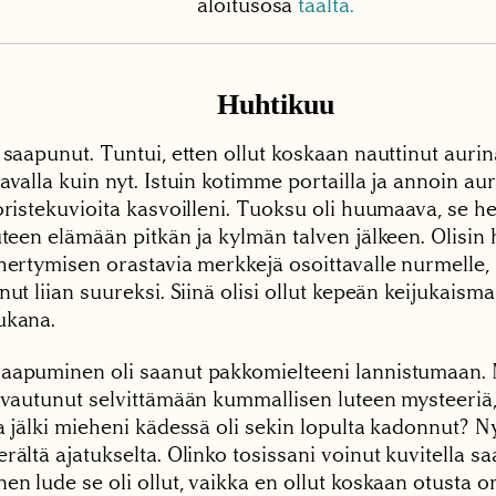
aloitusosa
täältä.
Huhtikuu
i saapunut. Tuntui, etten ollut koskaan nauttinut aur
avalla kuin nyt. Istuin kotimme portailla ja annoin a
oristekuvioita kasvoilleni. Tuoksu oli huumaava, se he
uteen elämään pitkän ja kylmän talven jälkeen. Olisin
ihertymisen orastavia merkkejä osoittavalle nurmelle,
nut liian suureksi. Siinä olisi ollut kepeän keijukaisma
ukana.
aapuminen oli saanut pakkomielteeni lannistumaan.
aivautunut selvittämään kummallisen luteen mysteeriä,
a jälki mieheni kädessä oli sekin lopulta kadonnut? Ny
rältä ajatukselta. Olinko tosissani voinut kuvitella saa
en lude se oli ollut, vaikka en ollut koskaan otusta o