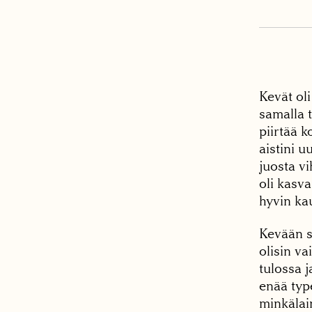
Kevät ol
samalla t
piirtää k
aistini u
juosta v
oli kasva
hyvin ka
Kevään s
olisin v
tulossa j
enää type
minkälain