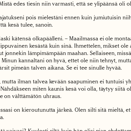
istä edes tiesin niin varmasti, että se ylipäänsä oli ol
ajatukseni pois mielestäni ennen kuin jumiutuisin nii
ttä kesä tulee, sanoin.
laski kätensä olkapäälleni. – Maailmassa ei ole montaa
iippuvainen kesästä kuin sinä. Ihmettelen, mikset ole a
t jonnekin lämpimämpään maahan. Sellaiseen, missä 
 Minun kannaltani on hyvä, ettet ole niin tehnyt, mutt
rsit pimeän talven aikana. Se ei tee sinulle hyvää.
, mutta ilman talvea kevään saapuminen ei tuntuisi yh
 Nähdäkseen miten kaunis kesä voi olla, täytyy siitä o
Se on välttämätön uhraus.
ssasi on kieroutunutta järkeä. Olen silti sitä mieltä, et
a.
ä vaivasi? Kuulosti siltä kuin hän olisi pian ehdottam