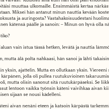
itäisi muuttaa ulkomaille. Ensimmäistä kertaa närkä
staan. Miksei hän antanut minun nauttia kevään koste
oksusta ja auringosta? Vastahakoisuudestani huolima
nen kätensä päälle ja sanoin: – Minun on hyvä olla nä
tiko?
Haluan vain istua tässä hetken, levätä ja nauttia lämmö
, mutta älä polta nahkaasi, hän sanoi ja lähti takaisin 
n yksin, ajattelin. Mutta en ollutkaan yksin. Viereeni
 kärpänen, jolla oli pullea ruutukuvioinen takaruumis
oli, mutta olisin sanonut sitä ruutukärpäseksi. Se liik
sut lentoon vaikka työnsin käteni vaivihkaa aivan kii
sen sijaan se nousi kädelleni.
äteni aivan nenäni eteen ja katsoin kärpästä tarkemmi