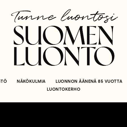
STÖ
NÄKÖKULMIA
LUONNON ÄÄNENÄ 85 VUOTTA
LUONTOKERHO