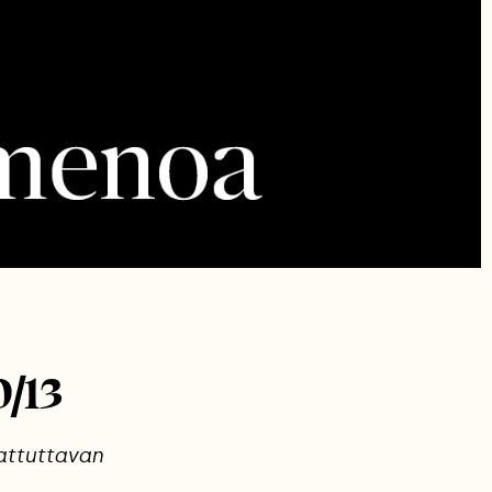
/13
attuttavan