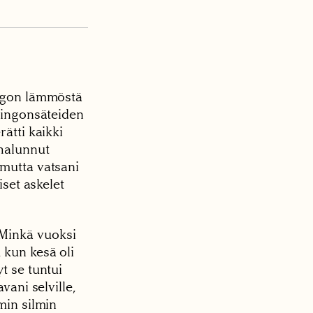
ingon lämmöstä
uringonsäteiden
rätti kaikki
 halunnut
 mutta vatsani
iset askelet
 Minkä vuoksi
 kun kesä oli
t se tuntui
vani selville,
min silmin