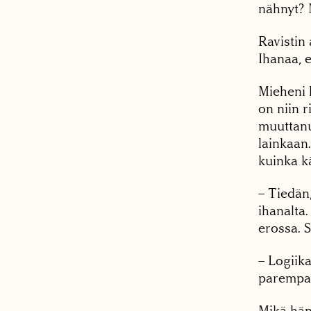
nähnyt? M
Ravistin 
Ihanaa, e
Mieheni 
on niin r
muuttanu
lainkaan.
kuinka kä
– Tiedän
ihanalta.
erossa. 
– Logiika
parempa
Mikä hänt