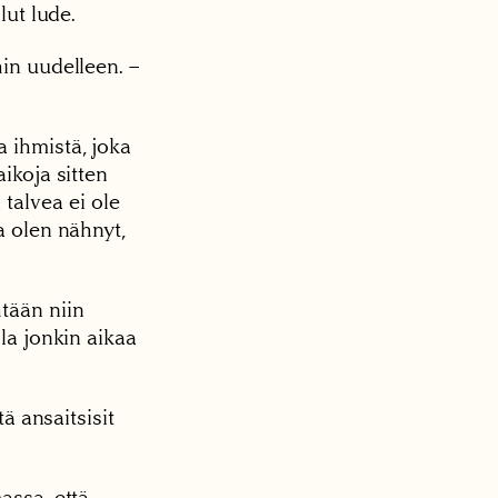
lut lude.
hin uudelleen. –
 ihmistä, joka
ikoja sitten
talvea ei ole
a olen nähnyt,
tään niin
lla jonkin aikaa
tä ansaitsisit
assa, että