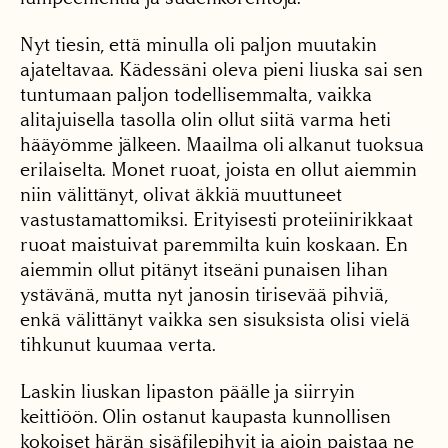
Nyt tiesin, että minulla oli paljon muutakin
ajateltavaa. Kädessäni oleva pieni liuska sai sen
tuntumaan paljon todellisemmalta, vaikka
alitajuisella tasolla olin ollut siitä varma heti
hääyömme jälkeen. Maailma oli alkanut tuoksua
erilaiselta. Monet ruoat, joista en ollut aiemmin
niin välittänyt, olivat äkkiä muuttuneet
vastustamattomiksi. Erityisesti proteiinirikkaat
ruoat maistuivat paremmilta kuin koskaan. En
aiemmin ollut pitänyt itseäni punaisen lihan
ystävänä, mutta nyt janosin tirisevää pihviä,
enkä välittänyt vaikka sen sisuksista olisi vielä
tihkunut kuumaa verta.
Laskin liuskan lipaston päälle ja siirryin
keittiöön. Olin ostanut kaupasta kunnollisen
kokoiset härän sisäfilepihvit ja aioin paistaa ne