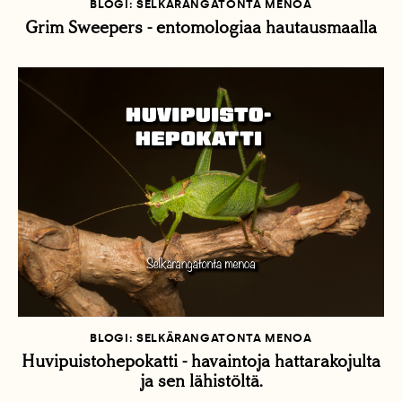
BLOGI: SELKÄRANGATONTA MENOA
Grim Sweepers - entomologiaa hautausmaalla
BLOGI: SELKÄRANGATONTA MENOA
Huvipuistohepokatti - havaintoja hattarakojulta
ja sen lähistöltä.