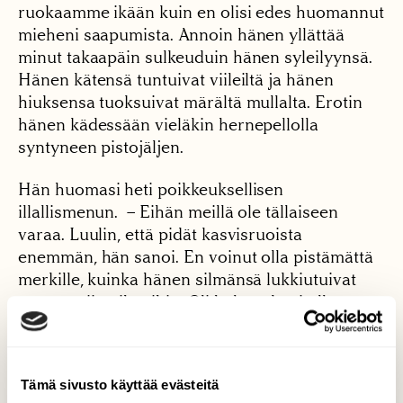
ruokaamme ikään kuin en olisi edes huomannut
mieheni saapumista. Annoin hänen yllättää
minut takaapäin sulkeuduin hänen syleilyynsä.
Hänen kätensä tuntuivat viileiltä ja hänen
hiuksensa tuoksuivat märältä mullalta. Erotin
hänen kädessään vieläkin hernepellolla
syntyneen pistojäljen.
Hän huomasi heti poikkeuksellisen
illallismenun. – Eihän meillä ole tällaiseen
varaa. Luulin, että pidät kasvisruoista
enemmän, hän sanoi. En voinut olla pistämättä
merkille, kuinka hänen silmänsä lukkiutuivat
punertaviin pihveihin. Oli helppo kuvitella,
miten hänen syljenerityksensä aktivoitui. Siihen
ei olisi tarvittu edes hänen vatsansa
murahdusta.
Tämä sivusto käyttää evästeitä