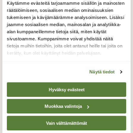
– Meillä on syytä juhlia, sanoin. – Kaikilla meillä
Käytämme evästeitä tarjoamamme sisällön ja mainosten
kolmella.
räätälöimiseen, sosiaalisen median ominaisuuksien
tukemiseen ja kävijämäärämme analysoimiseen. Lisäksi
Kesti hetken ennen kuin hän ymmärsi mitä olin
jaamme sosiaalisen median, mainosalan ja analytiikka-
sanonut. Aluksi hänen ilmeensä hämmästyi
alan kumppaneillemme tietoja siitä, miten käytät
mutta sen jälkeen valo valtasi hänen kasvonsa.
sivustoamme. Kumppanimme voivat yhdistää näitä
Silti tiesin, ettei hän uskonut tai sisäistänyt asiaa
tietoja muihin tietoihin, joita olet antanut heille tai joita on
kerätty, kun olet käyttänyt heidän palvelujaan.
samalla tavalla kuin itse tein. Ei se mitään,
ajattelin, hänelle lapsemme ei olisi pitkään
aikaan konkreettinen asia. Minä en ollut nähnyt
Näytä tiedot
lasta yhtään enempää kuin hän, mutta lapsi oli
osa minua. Vaikka se oli yhä niin pieni, etten
Hyväksy evästeet
voinut mitenkään tuntea liikkeitä tai muutakaan,
pystyin vaistoamaan, miten se kasvoi sisälläni.
Muokkaa valintoja
Seuraava osa on luettavissa
täältä
.
Vain välttämättömät