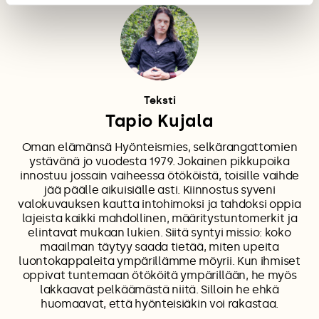
Teksti
Tapio Kujala
Oman elämänsä Hyönteismies, selkärangattomien
ystävänä jo vuodesta 1979. Jokainen pikkupoika
innostuu jossain vaiheessa ötököistä, toisille vaihde
jää päälle aikuisiälle asti. Kiinnostus syveni
valokuvauksen kautta intohimoksi ja tahdoksi oppia
lajeista kaikki mahdollinen, määritystuntomerkit ja
elintavat mukaan lukien. Siitä syntyi missio: koko
maailman täytyy saada tietää, miten upeita
luontokappaleita ympärillämme möyrii. Kun ihmiset
oppivat tuntemaan ötököitä ympärillään, he myös
lakkaavat pelkäämästä niitä. Silloin he ehkä
huomaavat, että hyönteisiäkin voi rakastaa.