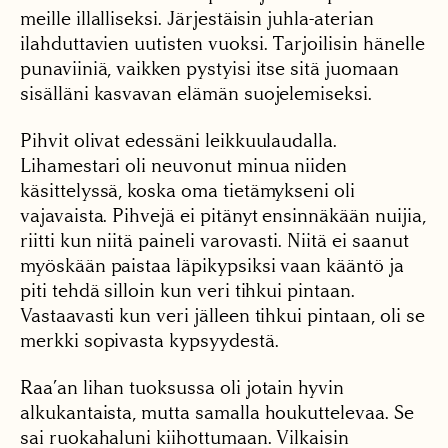
meille illalliseksi. Järjestäisin juhla-aterian
ilahduttavien uutisten vuoksi. Tarjoilisin hänelle
punaviiniä, vaikken pystyisi itse sitä juomaan
sisälläni kasvavan elämän suojelemiseksi.
Pihvit olivat edessäni leikkuulaudalla.
Lihamestari oli neuvonut minua niiden
käsittelyssä, koska oma tietämykseni oli
vajavaista. Pihvejä ei pitänyt ensinnäkään nuijia,
riitti kun niitä paineli varovasti. Niitä ei saanut
myöskään paistaa läpikypsiksi vaan kääntö ja
piti tehdä silloin kun veri tihkui pintaan.
Vastaavasti kun veri jälleen tihkui pintaan, oli se
merkki sopivasta kypsyydestä.
Raa’an lihan tuoksussa oli jotain hyvin
alkukantaista, mutta samalla houkuttelevaa. Se
sai ruokahaluni kiihottumaan. Vilkaisin