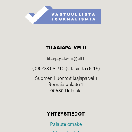
TILAAJAPALVELU
tilaajapalvelu@sll.fi
(09) 228 08 210 (arkisin klo 9-15)
Suomen Luonto/tilaajapalvelu
Sörnäistenkatu 1
00580 Helsinki
YHTEYSTIEDOT
Palautelomake
Yhteystiedot