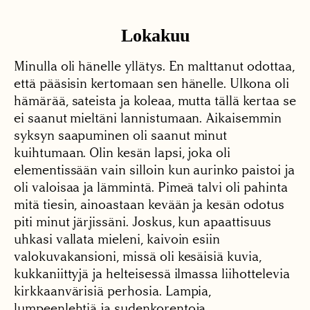
Lokakuu
Minulla oli hänelle yllätys. En malttanut odottaa,
että pääsisin kertomaan sen hänelle. Ulkona oli
hämärää, sateista ja koleaa, mutta tällä kertaa se
ei saanut mieltäni lannistumaan. Aikaisemmin
syksyn saapuminen oli saanut minut
kuihtumaan. Olin kesän lapsi, joka oli
elementissään vain silloin kun aurinko paistoi ja
oli valoisaa ja lämmintä. Pimeä talvi oli pahinta
mitä tiesin, ainoastaan kevään ja kesän odotus
piti minut järjissäni. Joskus, kun apaattisuus
uhkasi vallata mieleni, kaivoin esiin
valokuvakansioni, missä oli kesäisiä kuvia,
kukkaniittyjä ja helteisessä ilmassa liihottelevia
kirkkaanvärisiä perhosia. Lampia,
lumpeenlehtiä ja sudenkorentoja.