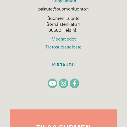
palaute@suomenluonto.fi
Suomen Luonto
Sörnäistenkatu 1
00580 Helsinki
Mediatiedot
Tietosuojaseloste
KIRJAUDU
TILAA
SUOMEN