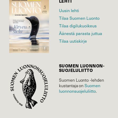
LEHTI
Uusin lehti
Tilaa Suomen Luonto
Tilaa digilukuoikeus
Äänestä parasta juttua
Tilaa uutiskirje
SUOMEN LUONNON­
SUOJELU­LIITTO
Suomen Luonto -lehden
Suomen
kustantaja on
luonnonsuojelu­liitto
.