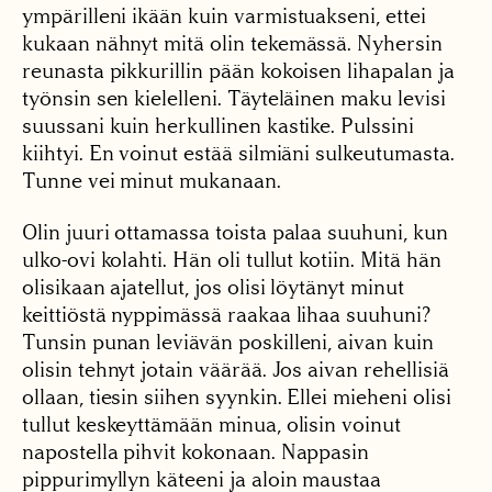
ympärilleni ikään kuin varmistuakseni, ettei
kukaan nähnyt mitä olin tekemässä. Nyhersin
reunasta pikkurillin pään kokoisen lihapalan ja
työnsin sen kielelleni. Täyteläinen maku levisi
suussani kuin herkullinen kastike. Pulssini
kiihtyi. En voinut estää silmiäni sulkeutumasta.
Tunne vei minut mukanaan.
Olin juuri ottamassa toista palaa suuhuni, kun
ulko-ovi kolahti. Hän oli tullut kotiin. Mitä hän
olisikaan ajatellut, jos olisi löytänyt minut
keittiöstä nyppimässä raakaa lihaa suuhuni?
Tunsin punan leviävän poskilleni, aivan kuin
olisin tehnyt jotain väärää. Jos aivan rehellisiä
ollaan, tiesin siihen syynkin. Ellei mieheni olisi
tullut keskeyttämään minua, olisin voinut
napostella pihvit kokonaan. Nappasin
pippurimyllyn käteeni ja aloin maustaa