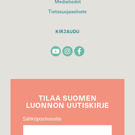
Mediatiedot
Tietosuojaseloste
KIRJAUDU
TILAA
SUOMEN
LUONNON
UUTIS­KIRJE
Sähköpostiosoite