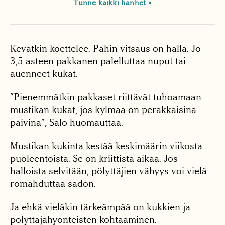
Tunne kaikki hanhet
Kevätkin koettelee. Pahin vitsaus on halla. Jo
3,5 asteen pakkanen palelluttaa nuput tai
auenneet kukat.
”Pienemmätkin pakkaset riittävät tuhoamaan
mustikan kukat, jos kylmää on peräkkäisinä
päivinä”, Salo huomauttaa.
Mustikan kukinta kestää keskimäärin viikosta
puoleentoista. Se on kriittistä aikaa. Jos
halloista selvitään, pölyttäjien vähyys voi vielä
romahduttaa sadon.
Ja ehkä vieläkin tärkeämpää on kukkien ja
pölyttäjähyönteisten kohtaaminen.