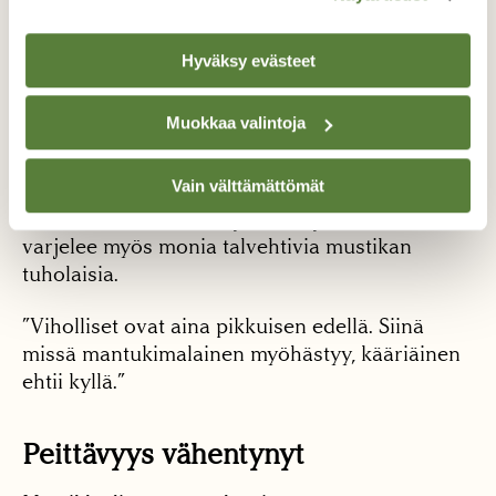
”Kolme vuotta sitten kangastalvikääriäinen oli
yleinen Punkaharjulta Kainuuseen ja niiden
toukat verottivat mustikkasadosta paikoin 20
Hyväksy evästeet
prosenttia”, Salo kertoo.
Muokkaa valintoja
”Sitten on kilpikirvoja ja lukuisia sienitauteja,
joiden pelätään vain lisääntyvän.”
Vain välttämättömät
Sama paksu lumipeite joka suojaa mustikkaa
varjelee myös monia talvehtivia mustikan
tuholaisia.
”Viholliset ovat aina pikkuisen edellä. Siinä
missä mantukimalainen myöhästyy, kääriäinen
ehtii kyllä.”
Peittävyys vähentynyt