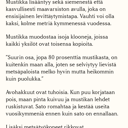
Mustikka lisääntyy sekä siemenestä että
kasvullisesti maavarsiston avulla, joka on
ensisijainen levittäytymistapa. Vauhti voi olla
kaksi, kolme metriä kymmenessä vuodessa.
Mustikka muodostaa isoja klooneja, joissa
kaikki yksilöt ovat toisensa kopioita.
”Suurin osa, jopa 80 prosenttia mustikasta, on
kuitenkin maan alla, joten se selviytyy lievistä
metsäpaloista melko hyvin mutta heikommin
kuin puolukka.”
Avohakkuut ovat tuhoisia. Kun puu korjataan
pois, maan pinta kuivuu ja mustikan lehdet
ruskistuvat. Sato romahtaa ja kestää useita
vuosikymmeniä ennen kuin sato on ennallaan.
Lisäksi metsätyökoneet rikkovat