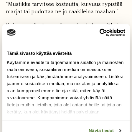
”Mustikka tarvitsee kosteutta, kuivuus rypistää
marjat tai pudottaa ne jo raakileina maahan.”
Kuivuus vaikuttaa myös marjan kokoon. Yksi
marja painaa keskimäärin 0,35 grammaa, ja jos
kosteutta ja lämpöä on sopivasti, marjan paino
voi nousta 0,4 grammaan. Kuivassa se jää alle
Tämä sivusto käyttää evästeitä
0,3 gramman.
Käytämme evästeitä tarjoamamme sisällön ja mainosten
”Ero näyttää pieneltä, mutta kun on kyse
räätälöimiseen, sosiaalisen median ominaisuuksien
miljoonista kiloista, on sen merkitys mustikoita
tukemiseen ja kävijämäärämme analysoimiseen. Lisäksi
syöville eläimille suuri.”
jaamme sosiaalisen median, mainosalan ja analytiikka-
alan kumppaneillemme tietoja siitä, miten käytät
Lisäksi on tukku pienialaisia paikallisia
sivustoamme. Kumppanimme voivat yhdistää näitä
ongelmia. Talvehtivista perhosista eräät
tietoja muihin tietoihin, joita olet antanut heille tai joita on
kääriäiset munivat mustikan kukkiin ja niiden
kerätty, kun olet käyttänyt heidän palvelujaan.
toukat vioittavat marjoja.
Näytä tiedot