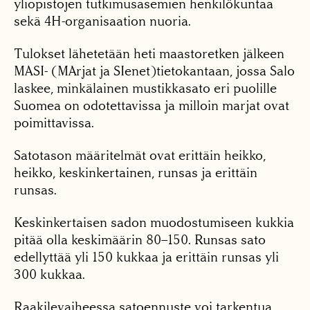
yliopistojen tutkimusasemien henkilökuntaa
sekä 4H-organisaation nuoria.
Tulokset lähetetään heti maastoretken jälkeen
MASI- (MArjat ja SIenet)tietokantaan, jossa Salo
laskee, minkälainen mustikkasato eri puolille
Suomea on odotettavissa ja milloin marjat ovat
poimittavissa.
Satotason määritelmät ovat erittäin heikko,
heikko, keskinkertainen, runsas ja erittäin
runsas.
Keskinkertaisen sadon muodostumiseen kukkia
pitää olla keskimäärin 80–150. Runsas sato
edellyttää yli 150 kukkaa ja erittäin runsas yli
300 kukkaa.
Raakilevaiheessa satoennuste voi tarkentua.