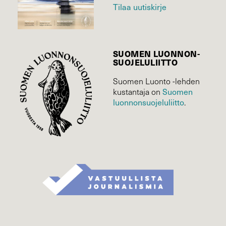
Tilaa uutiskirje
SUOMEN LUONNON­
SUOJELU­LIITTO
Suomen Luonto -lehden
kustantaja on
Suomen
luonnonsuojelu­liitto
.