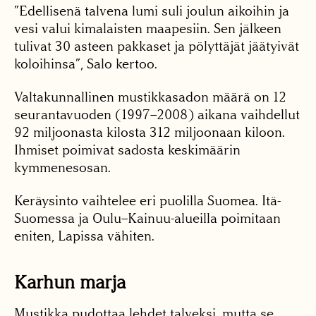
”Edellisenä talvena lumi suli joulun aikoihin ja
vesi valui kimalaisten maapesiin. Sen jälkeen
tulivat 30 asteen pakkaset ja pölyttäjät jäätyivät
koloihinsa”, Salo kertoo.
Valtakunnallinen mustikkasadon määrä on 12
seurantavuoden (1997–2008) aikana vaihdellut
92 miljoonasta kilosta 312 miljoonaan kiloon.
Ihmiset poimivat sadosta keskimäärin
kymmenesosan.
Keräysinto vaihtelee eri puolilla Suomea. Itä-
Suomessa ja Oulu–Kainuu-alueilla poimitaan
eniten, Lapissa vähiten.
Karhun marja
Mustikka pudottaa lehdet talveksi, mutta se