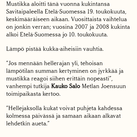
Mustikka aloitti tänä vuonna kukintansa
Savitaipaleella Etelä-Suomessa 19. toukokuuta,
keskimääräiseen aikaan. Vuosittaista vaihtelua
on jonkin verran; vuosina 2007 ja 2008 kukinta
alkoi Etelä-Suomessa jo 10. toukokuuta.
Lämpö pistää kukka-aiheisiin vauhtia.
”Jos mennään hellerajan yli, tehoisan
lämpötilan summan kertyminen on jyrkkää ja
mustikka reagoi siihen erittäin nopeasti”,
vanhempi tutkija
Kauko Salo
Metlan Joensuun
toimipaikasta kertoo.
”Hellejaksolla kukat voivat puhjeta kahdessa
kolmessa päivässä ja samaan aikaan alkavat
lehdetkin aueta.”