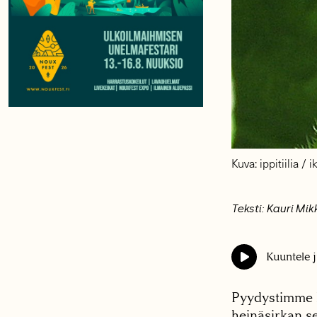
Kuva: ippitiilia 
Teksti: Kauri Mik
Kuuntele j
Pyydystimme he
heinäsirkan se