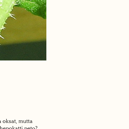
a oksat, mutta
o hepokatti peto?