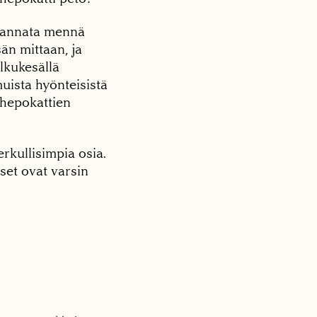
 kannata mennä
än mittaan, ja
lkukesällä
muista hyönteisistä
 hepokattien
rkullisimpia osia.
iset ovat varsin