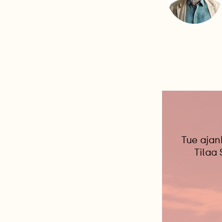
Tue ajan
Tilaa