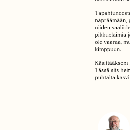
Tapahtuneesta
näpräämään, pu
niiden saaliid
pikkueläimiä j
ole vaaraa, mu
kimppuun.
Käsittääkseni 
Tässä siis hei
puhtaita kasvi