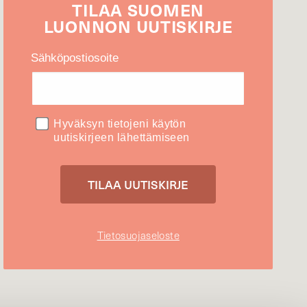
TILAA
SUOMEN
LUONNON
UUTIS­KIRJE
Sähköpostiosoite
Hyväksyn tietojeni käytön
uutiskirjeen lähettämiseen
Tietosuojaseloste