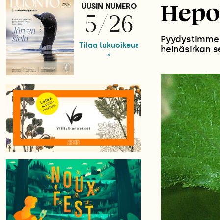
Hepok
UUSIN NUMERO
5/26
Pyydystimme h
Tilaa lukuoikeus
heinäsirkan se
»