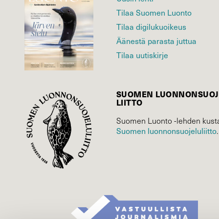
Tilaa Suomen Luonto
Tilaa digilukuoikeus
Äänestä parasta juttua
Tilaa uutiskirje
SUOMEN LUONNON­SUOJ
LIITTO
Suomen Luonto -lehden kusta
Suomen luonnonsuojelu­liitto
.