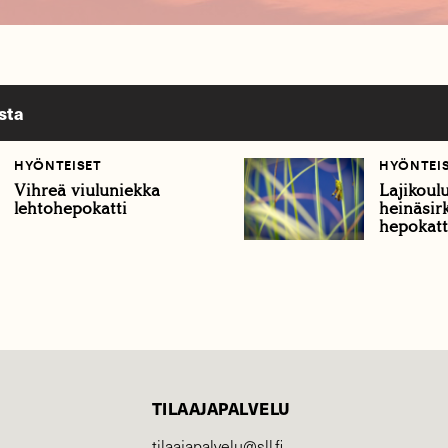
sta
HYÖNTEISET
HYÖNTEI
Vihreä viuluniekka
Lajikoul
lehtohepokatti
heinäsir
hepokatt
TILAAJAPALVELU
tilaajapalvelu@sll.fi