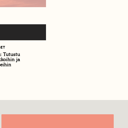
SET
u: Tutustu
kkoihin ja
eihin