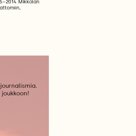
85–2014. Mikkolan
attomiin,
journalismia.
 joukkoon!