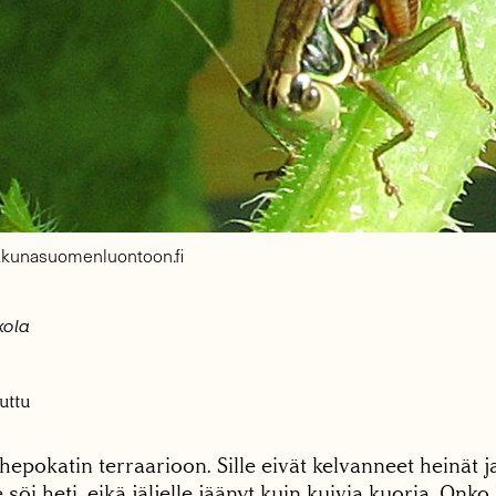
/ ikkunasuomenluontoon.fi
kola
uttu
pokatin terraarioon. Sille eivät kelvanneet heinät j
 söi heti, eikä jäljelle jäänyt kuin kuivia kuoria. Onk