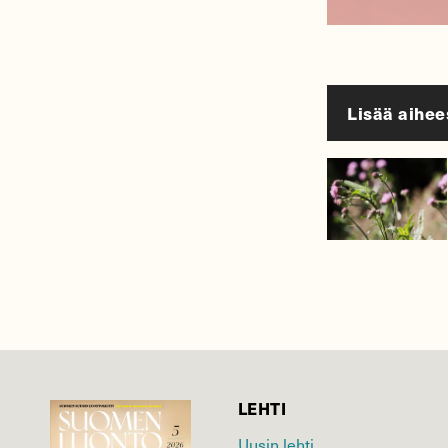
Lisää aihee
LEHTI
Uusin lehti