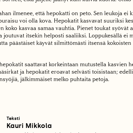
han ilmenee, että hepokatti on peto. Sen leukoja ei
raisu voi olla kova. Hepokatit kasvavat suuriksi kes
en koko kasvaa samaa vauhtia. Pienet toukat syövät a
a joutuvat itsekin helposti saaliiksi. Loppukesällä ei 
tta päästäiset käyvät silmittömästi itsensä kokoisten
hepokatit saattavat korkeintaan mutustella kasvien he
näsirkat ja hepokatit eroavat selvästi toisistaan; edell
nsyöjiä, jälkimmäiset melko puhtaita petoja.
Teksti
Kauri Mikkola