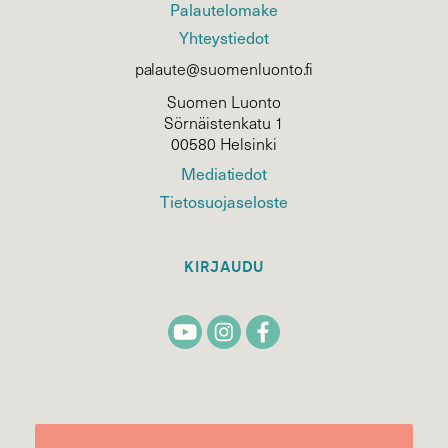
Palautelomake
Yhteystiedot
palaute@suomenluonto.fi
Suomen Luonto
Sörnäistenkatu 1
00580 Helsinki
Mediatiedot
Tietosuojaseloste
KIRJAUDU