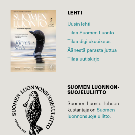
LEHTI
Uusin lehti
Tilaa Suomen Luonto
Tilaa digilukuoikeus
Äänestä parasta juttua
Tilaa uutiskirje
SUOMEN LUONNON­
SUOJELU­LIITTO
Suomen Luonto -lehden
kustantaja on
Suomen
luonnonsuojelu­liitto
.