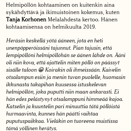
Helmipöllön kohtaaminen on kuitenkin aina
sykähdyttävä ja ikimuistoinen kokemus, kuten
Tanja Korhonen
Melalahdesta kertoo. Hänen
kohtaamisensa on helmikuulta 2019.
Heräsin keskellä yötä ääneen, jota en heti
unenpöpperöissäni tajunnut. Pian tajusin, että
lempipöllöni helmipöllöhän se äänen lähde on. Ääni
oli niin kova, että ajattelin miten pöllö on päässyt
sisälle taloon 😀 Koirakin oli ihmeissään. Kaivelin
otsalampun esiin ja menin tuvan puolelle, huomasin
ikkunasta takapihan kuusessa istuskelevan
helmipöllön, joka puputti niin maan ankarasti. Ei
hän edes pelästynyt otsalamppuni himmeää kajoa.
Katselin ja kuuntelin pari minuuttia tätä pöllöistä
hurmaavinta, kunnes hän päätti vaihtaa
puputuspaikkaa. Vieläkin on tuoreena muistissa
tämä yöllinen herätys.