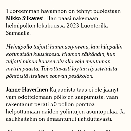
Tuoreemman havainnon on tehnyt puolestaan
Mikko Siikavesi
. Hän pääsi näkemään
helmipöllön lokakuussa 2023 Luonterilla
Saimaalla.
Helmipöllö tuijotti hämmästyneenä, kun hiippailin
kotimetsän kuusikossa. Hieman säikähdin, kun
tuijotti minua kuusen oksalla vain muutaman
metrin päästä. Toivottavasti löytää ripustetuista
pöntöistä itselleen sopivan pesäkolon.
Janne Haverinen
Kajaanista taas ei ole jäänyt
vain odottelemaan pöllöjen saapumista, vaan
rakentanut peräti 50 pöllön pönttöä
helpottamaan näiden yölintujen asuntopulaa. Ja
asukkaitakin on ilmaantunut ilahduttavasti.