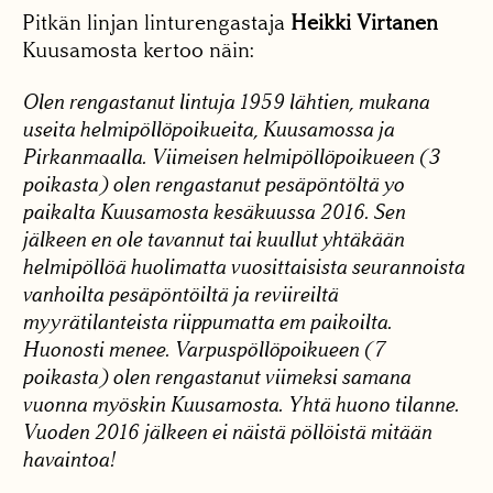
Pitkän linjan linturengastaja
Heikki Virtanen
Kuusamosta kertoo näin:
Olen rengastanut lintuja 1959 lähtien, mukana
useita helmipöllöpoikueita, Kuusamossa ja
Pirkanmaalla. Viimeisen helmipöllöpoikueen (3
poikasta) olen rengastanut pesäpöntöltä yo
paikalta Kuusamosta kesäkuussa 2016. Sen
jälkeen en ole tavannut tai kuullut yhtäkään
helmipöllöä huolimatta vuosittaisista seurannoista
vanhoilta pesäpöntöiltä ja reviireiltä
myyrätilanteista riippumatta em paikoilta.
Huonosti menee. Varpuspöllöpoikueen (7
poikasta) olen rengastanut viimeksi samana
vuonna myöskin Kuusamosta. Yhtä huono tilanne.
Vuoden 2016 jälkeen ei näistä pöllöistä mitään
havaintoa!