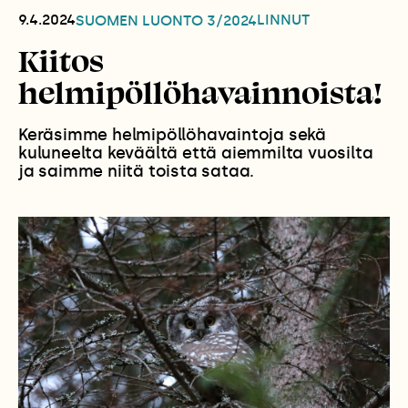
9.4.2024
LINNUT
SUOMEN LUONTO
3/2024
Kiitos
helmipöllöhavainnoista!
Keräsimme helmipöllöhavaintoja sekä
kuluneelta keväältä että aiemmilta vuosilta
ja saimme niitä toista sataa.