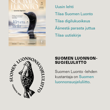
Uusin lehti
Tilaa Suomen Luonto
Tilaa digilukuoikeus
Äänestä parasta juttua
Tilaa uutiskirje
SUOMEN LUONNON­
SUOJELU­LIITTO
Suomen Luonto -lehden
Suomen
kustantaja on
luonnonsuojelu­liitto
.