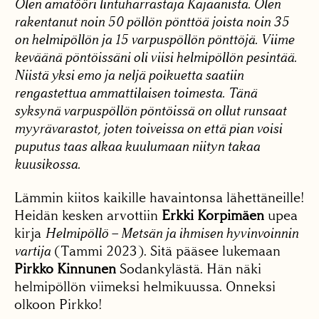
Olen amatööri lintuharrastaja Kajaanista. Olen
rakentanut noin 50 pöllön pönttöä joista noin 35
on helmipöllön ja 15 varpuspöllön pönttöjä. Viime
keväänä pöntöissäni oli viisi helmipöllön pesintää.
Niistä yksi emo ja neljä poikuetta saatiin
rengastettua ammattilaisen toimesta. Tänä
syksynä varpuspöllön pöntöissä on ollut runsaat
myyrävarastot, joten toiveissa on että pian voisi
puputus taas alkaa kuulumaan niityn takaa
kuusikossa.
Lämmin kiitos kaikille havaintonsa lähettäneille!
Heidän kesken arvottiin
Erkki Korpimäen
upea
kirja
Helmipöllö – Metsän ja ihmisen hyvinvoinnin
vartija
(Tammi 2023). Sitä pääsee lukemaan
Pirkko Kinnunen
Sodankylästä. Hän näki
helmipöllön viimeksi helmikuussa. Onneksi
olkoon Pirkko!