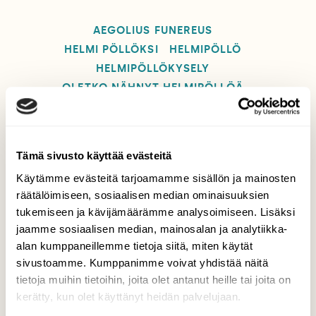
AEGOLIUS FUNEREUS
HELMI PÖLLÖKSI
HELMIPÖLLÖ
HELMIPÖLLÖKYSELY
OLETKO NÄHNYT HELMIPÖLLÖÄ
Tämä sivusto käyttää evästeitä
Tilaa Suomen Luonto
Käytämme evästeitä tarjoamamme sisällön ja mainosten
räätälöimiseen, sosiaalisen median ominaisuuksien
Tue ajankohtaista ja asiantuntevaa
tukemiseen ja kävijämäärämme analysoimiseen. Lisäksi
luonto- ja ympäristöjournalismia.
jaamme sosiaalisen median, mainosalan ja analytiikka-
Tilaa Suomen Luonto ja tule mukaan
alan kumppaneillemme tietoja siitä, miten käytät
luonnonystävien joukkoon!
sivustoamme. Kumppanimme voivat yhdistää näitä
Alk. 3 numeroa 23,40 €.
tietoja muihin tietoihin, joita olet antanut heille tai joita on
kerätty, kun olet käyttänyt heidän palvelujaan.