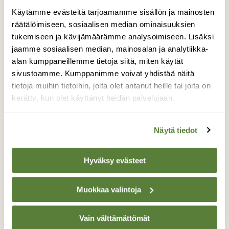
Käytämme evästeitä tarjoamamme sisällön ja mainosten
räätälöimiseen, sosiaalisen median ominaisuuksien
HEINOLA
KALLIO
PAISTJÄRVI
tukemiseen ja kävijämäärämme analysoimiseen. Lisäksi
PIRUNKIRKKO
jaamme sosiaalisen median, mainosalan ja analytiikka-
alan kumppaneillemme tietoja siitä, miten käytät
sivustoamme. Kumppanimme voivat yhdistää näitä
tietoja muihin tietoihin, joita olet antanut heille tai joita on
kerätty, kun olet käyttänyt heidän palvelujaan.
Tilaa Suomen Luonto
Tue ajankohtaista ja asiantuntevaa
Näytä tiedot
luonto- ja ympäristöjournalismia.
Tilaa Suomen Luonto ja tule mukaan
luonnonystävien joukkoon!
Hyväksy evästeet
Alk. 3 numeroa 23,40 €.
Muokkaa valintoja
Tilaa nyt!
Vain välttämättömät