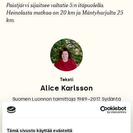
Paistjärvi sijaitsee valtatie 5:n itäpuolella.
Heinolasta matkaa on 20 km ja Mäntyharjulta 25
km.
Teksti
Alice Karlsson
Suomen Luonnon toimittaja 1989–2017. Sydäntä
lähellä ovat kasvien ja eläinten vuorovaikutus sekä
eläinten käyttäytyminen. Kokee olevansa myös
luonnon sitkeä puolustaja ja tulistuu luonnon
turmelemisesta.
Tämä sivusto käyttää evästeitä