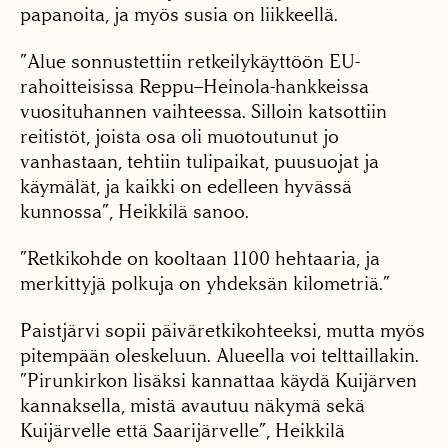
papanoita, ja myös susia on liikkeellä.
”Alue sonnustettiin retkeilykäyttöön EU-
rahoitteisissa Reppu–Heinola-hankkeissa
vuosituhannen vaihteessa. Silloin katsottiin
reitistöt, joista osa oli muotoutunut jo
vanhastaan, tehtiin tulipaikat, puusuojat ja
käymälät, ja kaikki on edelleen hyvässä
kunnossa”, Heikkilä sanoo.
”Retkikohde on kooltaan 1100 hehtaaria, ja
merkittyjä polkuja on yhdeksän kilometriä.”
Paistjärvi sopii päiväretkikohteeksi, mutta myös
pitempään oleskeluun. Alueella voi telttaillakin.
”Pirunkirkon lisäksi kannattaa käydä Kuijärven
kannaksella, mistä avautuu näkymä sekä
Kuijärvelle että Saarijärvelle”, Heikkilä