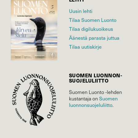
Uusin lehti
Tilaa Suomen Luonto
Tilaa digilukuoikeus
Äänestä parasta juttua
Tilaa uutiskirje
SUOMEN LUONNON­
SUOJELU­LIITTO
Suomen Luonto -lehden
kustantaja on
Suomen
luonnonsuojelu­liitto
.