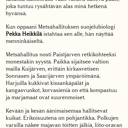
joka tuntuu rysähtävän alas minä hetkenä
hyvänsä.
Kun oppaani Metsähallituksen suojelubiologi
Pekka Heikkilä
istahtaa sen alle, hän näyttää
menninkäiseltä.
Metsähallitus nosti Paistjärven retkikohteeksi
monestakin syystä. Paikka sijaitsee valtion
mailla Kuijärven, erittäin kirkasvetisen
Sonnasen ja Saarijärven ympäröimänä.
Harjuilla kukkivat kissankäpälät ja
kangasvuokot, korvasieniä on että kompastuu
ja marjamaat ovat suurenmoiset.
Kevään ja kesän äänimaisemaa hallitsevat
kuikat. Erikoisuutena on pohjantikka. Polkujen
varsilla näkee majavan töitten jälkiä, liito-oravan