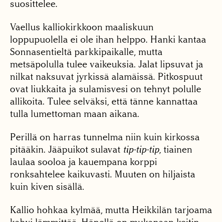
suosittelee.
Vaellus kalliokirkkoon maaliskuun
loppupuolella ei ole ihan helppo. Hanki kantaa
Sonnasentieltä parkkipaikalle, mutta
metsäpolulla tulee vaikeuksia. Jalat lipsuvat ja
nilkat naksuvat jyrkissä alamäissä. Pitkospuut
ovat liukkaita ja sulamisvesi on tehnyt polulle
allikoita. Tulee selväksi, että tänne kannattaa
tulla lumettoman maan aikana.
Perillä on harras tunnelma niin kuin kirkossa
pitääkin. Jääpuikot sulavat
tip-tip-tip
, tiainen
laulaa sooloa ja kauempana korppi
ronksahtelee kaikuvasti. Muuten on hiljaista
kuin kiven sisällä.
Kallio hohkaa kylmää, mutta Heikkilän tarjoama