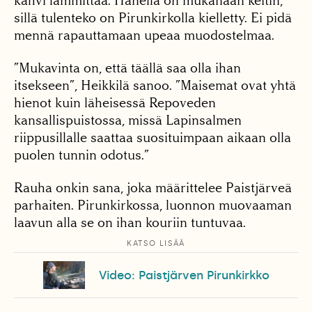
kahvi lämmittää. Hänellä on mukanaan keitin,
sillä tulenteko on Pirunkirkolla kielletty. Ei pidä
mennä rapauttamaan upeaa muodostelmaa.
”Mukavinta on, että täällä saa olla ihan
itsekseen”, Heikkilä sanoo. ”Maisemat ovat yhtä
hienot kuin läheisessä Repoveden
kansallispuistossa, missä Lapinsalmen
riippusillalle saattaa suosituimpaan aikaan olla
puolen tunnin odotus.”
Rauha onkin sana, joka määrittelee Paistjärveä
parhaiten. Pirunkirkossa, luonnon muovaaman
laavun alla se on ihan kouriin tuntuvaa.
KATSO LISÄÄ
Video: Paistjärven Pirunkirkko