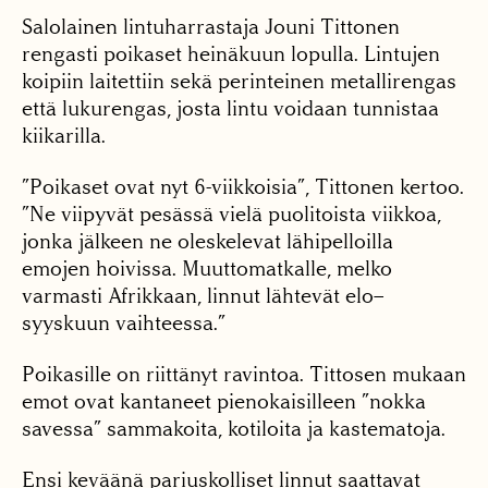
Salolainen lintuharrastaja Jouni Tittonen
rengasti poikaset heinäkuun lopulla. Lintujen
koipiin laitettiin sekä perinteinen metallirengas
että lukurengas, josta lintu voidaan tunnistaa
kiikarilla.
”Poikaset ovat nyt 6-viikkoisia”, Tittonen kertoo.
”Ne viipyvät pesässä vielä puolitoista viikkoa,
jonka jälkeen ne oleskelevat lähipelloilla
emojen hoivissa. Muuttomatkalle, melko
varmasti Afrikkaan, linnut lähtevät elo–
syyskuun vaihteessa.”
Poikasille on riittänyt ravintoa. Tittosen mukaan
emot ovat kantaneet pienokaisilleen ”nokka
savessa” sammakoita, kotiloita ja kastematoja.
Ensi keväänä pariuskolliset linnut saattavat