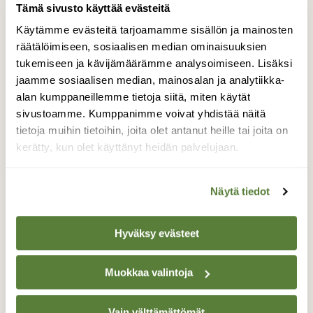
Tämä sivusto käyttää evästeitä
Käytämme evästeitä tarjoamamme sisällön ja mainosten
räätälöimiseen, sosiaalisen median ominaisuuksien
tukemiseen ja kävijämäärämme analysoimiseen. Lisäksi
UUTISET
jaamme sosiaalisen median, mainosalan ja analytiikka-
Kattohaikaran pesintä on levittäytymisyritys
alan kumppaneillemme tietoja siitä, miten käytät
sivustoamme. Kumppanimme voivat yhdistää näitä
tietoja muihin tietoihin, joita olet antanut heille tai joita on
kerätty, kun olet käyttänyt heidän palvelujaan.
Näytä tiedot
Hyväksy evästeet
Muokkaa valintoja
Vain välttämättömät