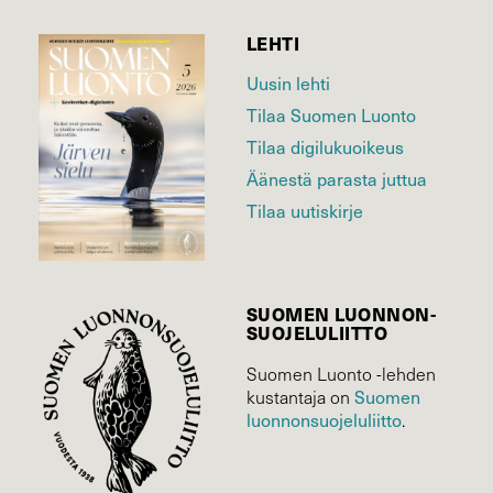
LEHTI
Uusin lehti
Tilaa Suomen Luonto
Tilaa digilukuoikeus
Äänestä parasta juttua
Tilaa uutiskirje
SUOMEN LUONNON­
SUOJELU­LIITTO
Suomen Luonto -lehden
Suomen
kustantaja on
luonnonsuojelu­liitto
.