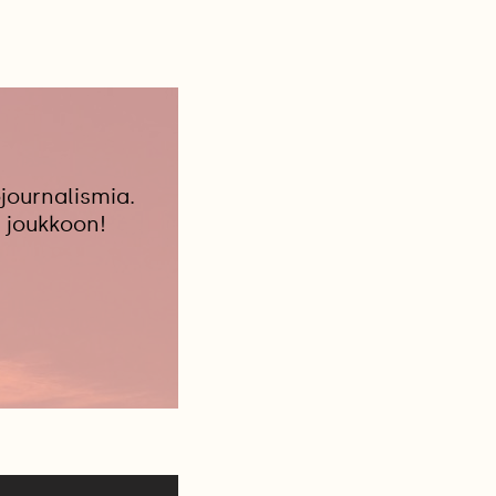
journalismia.
 joukkoon!