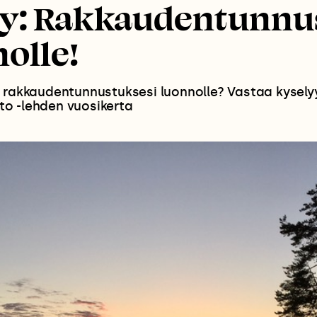
ly: Rakkaudentunnu
olle!
 rakkaudentunnustuksesi luonnolle? Vastaa kyselyy
o -lehden vuosikerta