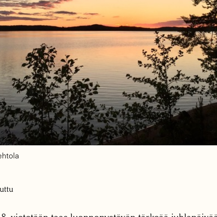
ehtola
uttu