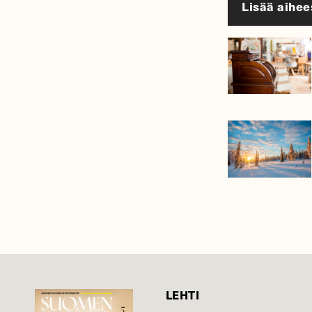
Lisää aihee
LEHTI