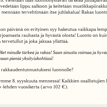
.8. vietetään taas luonnonystävän tärkeää juhlapäiv
n vedetään lippu salkoon ja keitetään mustikkapiirakk
 mennään tervehtimään itse juhlakalua! Rakas luont
n päivänä on erityinen syy hakeutua vaikkapa lempip
rjoamasta rauhasta ja hyvästä olosta! Luonto on kuin
tervetullut ja joka jaksaa yllättää.
Olet minulle tärkeä ja rakas! Saan sinusta voimaa ja hyvä
maan pieniä yksityiskohtiasi!
 rakkaudentunnustuksesi luonnolle?
ymme 8. syyskuuta mennessä! Kaikkien osallistujien
o
-lehden vuosikerta (arvo 102 €).