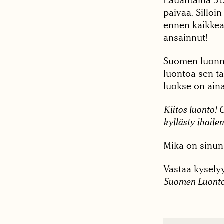
Lauantaina 31
päivää. Silloi
ennen kaikkea
ansainnut!
Suomen luonno
luontoa sen ta
luokse on aina 
Kiitos luonto! 
kyllästy ihaile
Mikä on sinun
Vastaa kysely
Suomen Luont