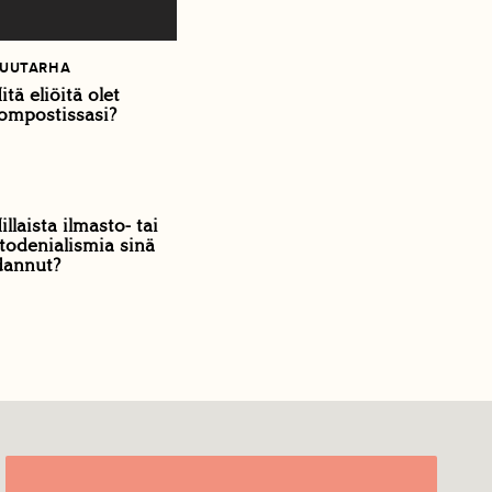
PUUTARHA
itä eliöitä olet
ompostissasi?
illaista ilmasto- tai
todenialismia sinä
dannut?