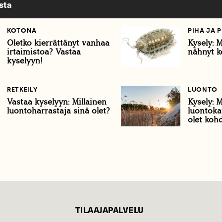
sta
KOTONA
PIHA JA 
Oletko kierrättänyt vanhaa
Kysely: M
irtaimistoa? Vastaa
nähnyt k
kyselyyn!
RETKEILY
LUONTO
Vastaa kyselyyn: Millainen
Kysely: M
luontoharrastaja sinä olet?
luontoka
olet koh
TILAAJAPALVELU