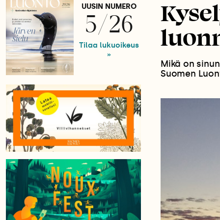
Kyse
UUSIN NUMERO
5/26
luonn
Tilaa lukuoikeus
»
Mikä on sinun
Suomen Luont