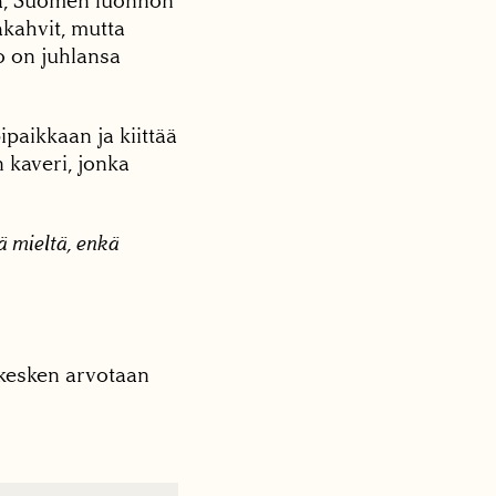
ää, Suomen luonnon
akahvit, mutta
o on juhlansa
aikkaan ja kiittää
 kaveri, jonka
ä mieltä, enkä
 kesken arvotaan