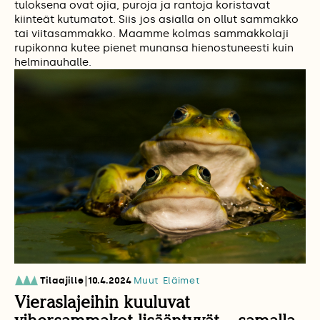
tuloksena ovat ojia, puroja ja rantoja koristavat
kiinteät kutumatot. Siis jos asialla on ollut sammakko
tai viitasammakko. Maamme kolmas sammakkolaji
rupikonna kutee pienet munansa hienostuneesti kuin
helminauhalle.
|
Tilaajille
10.4.2024
Muut Eläimet
Vieraslajeihin kuuluvat