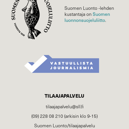
Suomen Luonto -lehden
kustantaja on
Suomen
luonnonsuojelu­liitto
.
TILAAJAPALVELU
tilaajapalvelu@sll.fi
(09) 228 08 210 (arkisin klo 9-15)
Suomen Luonto/tilaajapalvelu