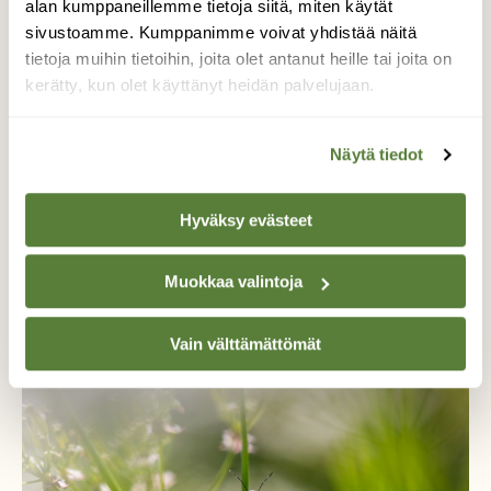
alan kumppaneillemme tietoja siitä, miten käytät
Tilaa Suomen Luonto ja tule mukaan
sivustoamme. Kumppanimme voivat yhdistää näitä
luonnonystävien joukkoon!
tietoja muihin tietoihin, joita olet antanut heille tai joita on
kerätty, kun olet käyttänyt heidän palvelujaan.
Alk. 3 numeroa 23,40 €.
Näytä tiedot
Tilaa nyt!
Hyväksy evästeet
Muokkaa valintoja
Lisää aiheesta
Vain välttämättömät