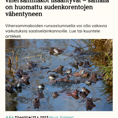
vihersammakot lisääntyvät – samalla
on huomattu sudenkorentojen
vähentyneen
Vihersammakoiden runsastumisella voi olla vakavia
vaikutuksia saaliseläinkannoille. Lue tai kuuntele
artikkeli.
|
Tilaajille
13.4.2023
Muut Eläimet