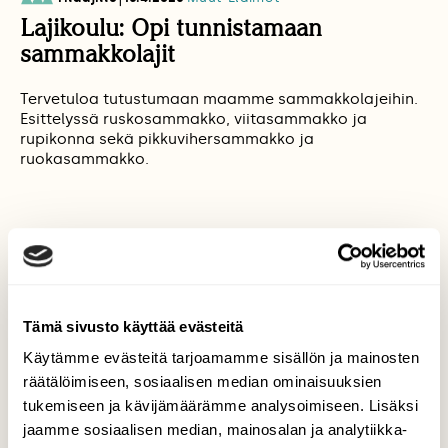
Lajikoulu: Opi tunnistamaan
sammakkolajit
Tervetuloa tutustumaan maamme sammakkolajeihin.
Esittelyssä ruskosammakko, viitasammakko ja
rupikonna sekä pikkuviher­sammakko ja
ruokasammakko.
KYSY LUONNOSTA
SAMMAKKO
SAMMAKOT
Tämä sivusto käyttää evästeitä
Käytämme evästeitä tarjoamamme sisällön ja mainosten
Tilaa Suomen Luonto
räätälöimiseen, sosiaalisen median ominaisuuksien
tukemiseen ja kävijämäärämme analysoimiseen. Lisäksi
Tue ajankohtaista ja asiantuntevaa
jaamme sosiaalisen median, mainosalan ja analytiikka-
luonto- ja ympäristöjournalismia.