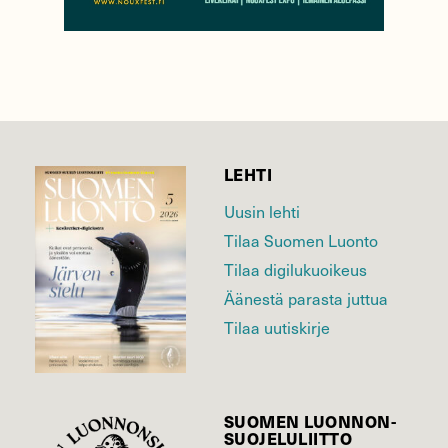
LEHTI
Uusin lehti
Tilaa Suomen Luonto
Tilaa digilukuoikeus
Äänestä parasta juttua
Tilaa uutiskirje
SUOMEN LUONNON­
SUOJELU­LIITTO