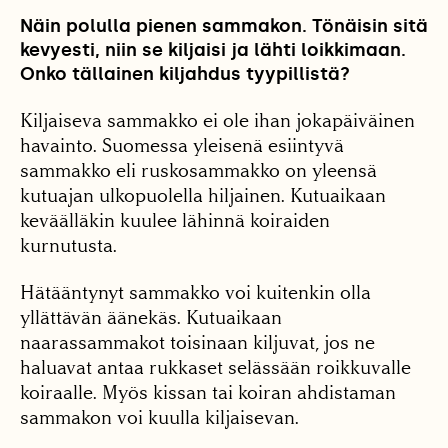
Näin polulla pienen sammakon. Tönäisin sitä
kevyesti, niin se kiljaisi ja lähti loikkimaan.
Onko tällainen kiljahdus tyypillistä?
Kiljaiseva sammakko ei ole ihan jokapäiväinen
havainto. Suomessa yleisenä esiintyvä
sammakko eli ruskosammakko on yleensä
kutuajan ulkopuolella hiljainen. Kutuaikaan
keväälläkin kuulee lähinnä koiraiden
kurnutusta.
Hätääntynyt sammakko voi kuitenkin olla
yllättävän äänekäs. Kutuaikaan
naarassammakot toisinaan kiljuvat, jos ne
haluavat antaa rukkaset selässään roikkuvalle
koiraalle. Myös kissan tai koiran ahdistaman
sammakon voi kuulla kiljaisevan.