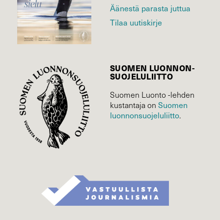
Äänestä parasta juttua
Tilaa uutiskirje
SUOMEN LUONNON­
SUOJELU­LIITTO
Suomen Luonto -lehden
kustantaja on
Suomen
luonnonsuojelu­liitto
.