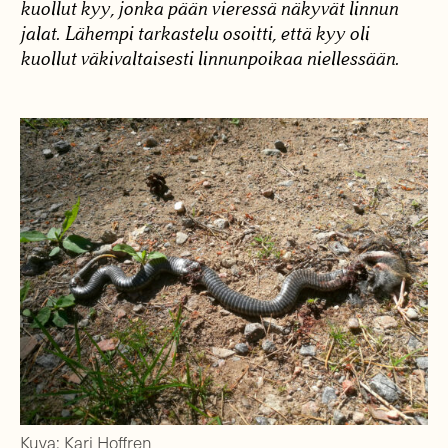
kuollut kyy, jonka pään vieressä näkyvät linnun
jalat. Lähempi tarkastelu osoitti, että kyy oli
kuollut väkivaltaisesti linnunpoikaa niellessään.
Kuva: Kari Hoffren