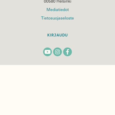
00580 Helsinki
Mediatiedot
Tietosuojaseloste
KIRJAUDU
TILAA
SUOMEN
LUONNON
UUTIS­KIRJE
Sähköpostiosoite