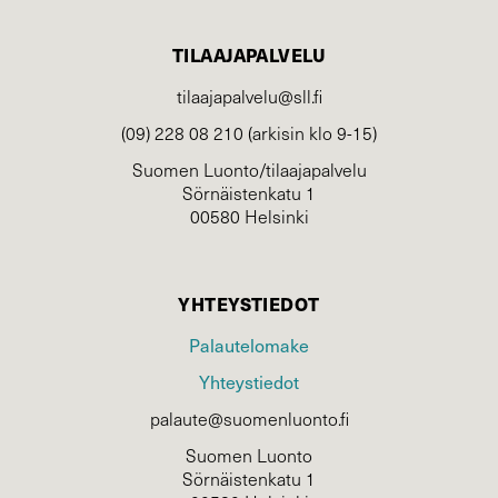
TILAAJAPALVELU
tilaajapalvelu@sll.fi
(09) 228 08 210 (arkisin klo 9-15)
Suomen Luonto/tilaajapalvelu
Sörnäistenkatu 1
00580 Helsinki
YHTEYSTIEDOT
Palautelomake
Yhteystiedot
palaute@suomenluonto.fi
Suomen Luonto
Sörnäistenkatu 1