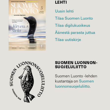
LEHTI
Uusin lehti
Tilaa Suomen Luonto
Tilaa digilukuoikeus
Äänestä parasta juttua
Tilaa uutiskirje
SUOMEN LUONNON­
SUOJELU­LIITTO
Suomen Luonto -lehden
Suomen
kustantaja on
luonnonsuojelu­liitto
.