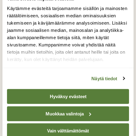
Käytämme evästeitä tarjoamamme sisällön ja mainosten
räätälöimiseen, sosiaalisen median ominaisuuksien
LINNUT
tukemiseen ja kävijämäärämme analysoimiseen. Lisäksi
Nyt luontoon: Seuraa koskeloiden kalastusta
jaamme sosiaalisen median, mainosalan ja analytiikka-
alan kumppaneillemme tietoja siitä, miten käytät
sivustoamme. Kumppanimme voivat yhdistää näitä
tietoja muihin tietoihin, joita olet antanut heille tai joita on
kerätty, kun olet käyttänyt heidän palvelujaan.
Näytä tiedot
Hyväksy evästeet
Muokkaa valintoja
Vain välttämättömät
RETKIVINKIT