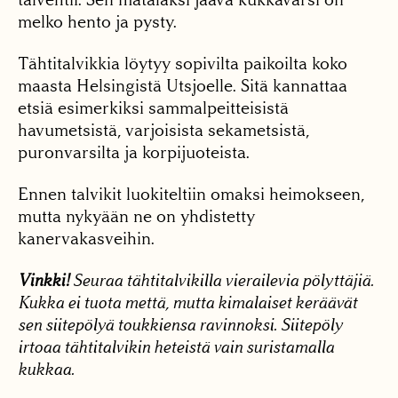
melko hento ja pysty.
Tähtitalvikkia löytyy sopivilta paikoilta koko
maasta Helsingistä Utsjoelle. Sitä kannattaa
etsiä esimerkiksi sammalpeitteisistä
havumetsistä, varjoisista sekametsistä,
puronvarsilta ja korpijuoteista.
Ennen talvikit luokiteltiin omaksi heimokseen,
mutta nykyään ne on yhdistetty
kanervakasveihin.
Vinkki!
Seuraa tähtitalvikilla vierailevia pölyttäjiä.
Kukka ei tuota mettä, mutta kimalaiset keräävät
sen siitepölyä toukkiensa ravinnoksi. Siitepöly
irtoaa tähtitalvikin heteistä vain suristamalla
kukkaa.