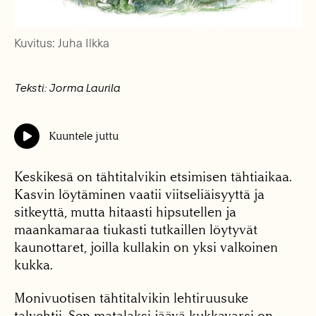
Kuvitus: Juha Ilkka
Teksti: Jorma Laurila
Kuuntele juttu
Keskikesä on tähtitalvikin etsimisen tähtiaikaa.
Kasvin löytäminen vaatii viitseliäisyyttä ja
sitkeyttä, mutta hitaasti hipsutellen ja
maankamaraa tiukasti tutkaillen löytyvät
kaunottaret, joilla kullakin on yksi valkoinen
kukka.
Monivuotisen tähtitalvikin lehtiruusuke
talvehtii. Sen matalaksi jäävä kukkavarsi on