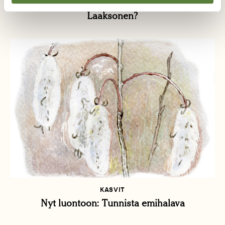
Nyt luontoon: Mitä tehdä joulun aikaan, Heli
Laaksonen?
KASVIT
Nyt luontoon: Tunnista emihalava