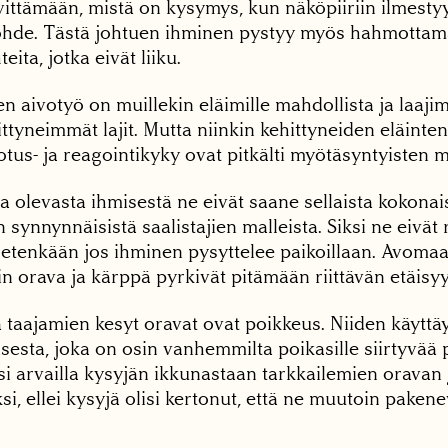
ittämään, mistä on kysymys, kun näköpiiriin ilmest
hde. Tästä johtuen ihminen pystyy myös hahmottam
ita, jotka eivät liiku.
 aivotyö on muillekin eläimille mahdollista ja laajim
ittyneimmät lajit. Mutta niinkin kehittyneiden eläinte
us- ja reagointikyky ovat pitkälti myötäsyntyisten m
 olevasta ihmisestä ne eivät saane sellaista kokonai
in synnynnäisistä saalistajien malleista. Siksi ne eivä
 etenkään jos ihminen pysyttelee paikoillaan. Avomaa
loin orava ja kärppä pyrkivät pitämään riittävän etäis
 taajamien kesyt oravat ovat poikkeus. Niiden käytt
sesta, joka on osin vanhemmilta poikasille siirtyvää 
i arvailla kysyjän ikkunastaan tarkkailemien oravan
i, ellei kysyjä olisi kertonut, että ne muutoin pakene