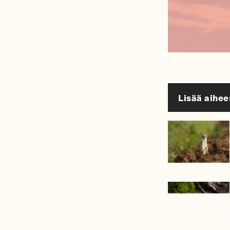
Lisää aihee