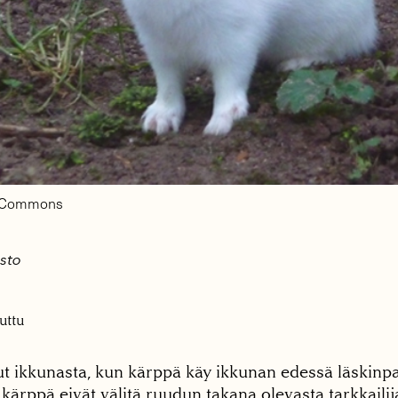
a Commons
isto
uttu
 ikkunasta, kun kärppä käy ikkunan edessä läskinpala
 kärppä eivät välitä ruudun takana olevasta tarkkailij