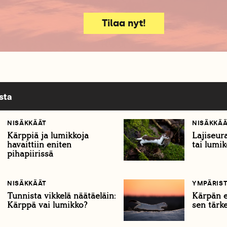
Tilaa nyt!
sta
NISÄKKÄÄT
NISÄKKÄ
Kärppiä ja lumikkoja
Lajiseur
havaittiin eniten
tai lumi
pihapiirissä
NISÄKKÄÄT
YMPÄRIS
Tunnista vikkelä näätäeläin:
Kärpän e
Kärppä vai lumikko?
sen tärke