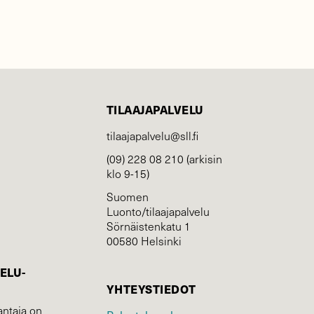
TILAAJAPALVELU
tilaajapalvelu@sll.fi
(09) 228 08 210 (arkisin
klo 9-15)
Suomen
Luonto/tilaajapalvelu
Sörnäistenkatu 1
00580 Helsinki
ELU­
YHTEYSTIEDOT
ntaja on