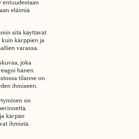
yy entuudestaan
aan eläimiä
min sitä käyttävät
n kuin kärppien ja
allien varassa.
skuvaa, joka
t reagoi hänen
stossa tilanne on
yyden ihmiseen.
äytyminen on
perinnettä.
 ja kärpän
vat ihmistä.