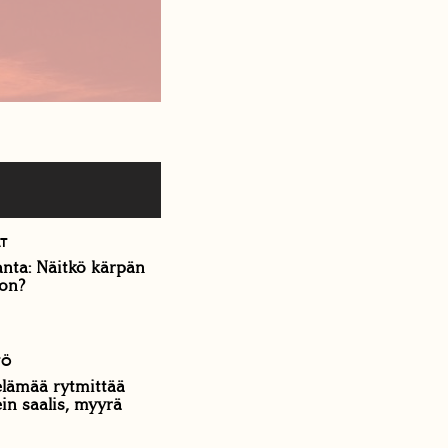
ÄT
anta: Näitkö kärpän
kon?
TÖ
lämää rytmittää
in saalis, myyrä