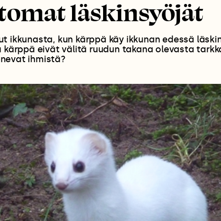
tomat läskinsyöjät
t ikkunasta, kun kärppä käy ikkunan edessä läskinp
a kärppä eivät välitä ruudun takana olevasta tarkka
nevat ihmistä?