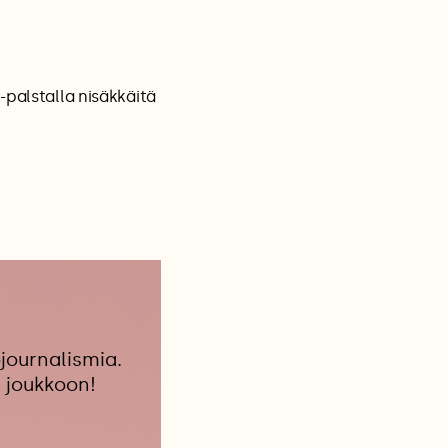
-palstalla nisäkkäitä
journalismia.
 joukkoon!