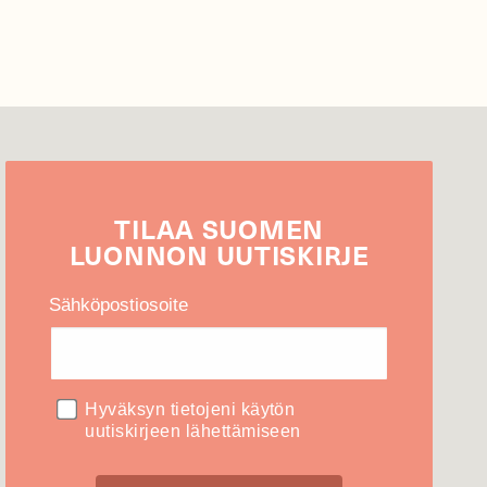
TILAA
SUOMEN
LUONNON
UUTIS­KIRJE
Sähköpostiosoite
Hyväksyn tietojeni käytön
uutiskirjeen lähettämiseen