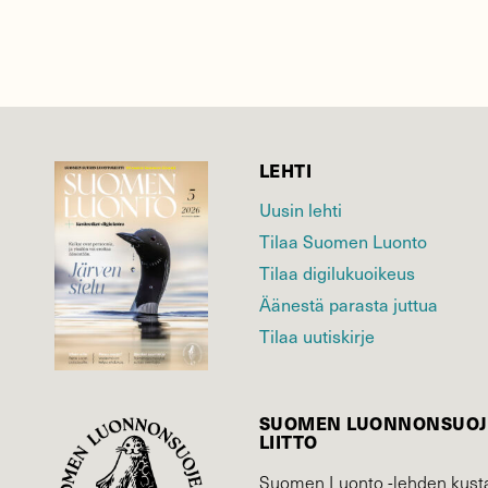
LEHTI
Uusin lehti
Tilaa Suomen Luonto
Tilaa digilukuoikeus
Äänestä parasta juttua
Tilaa uutiskirje
SUOMEN LUONNON­SUOJ
LIITTO
Suomen Luonto -lehden kusta