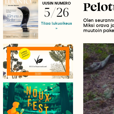
Pelot
UUSIN NUMERO
5/26
Olen seurannu
Tilaa lukuoikeus
Miksi orava j
»
muutoin pake