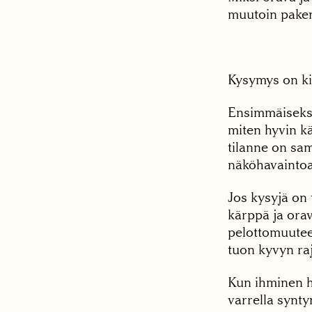
muutoin paken
Kysymys on kip
Ensimmäiseksi 
miten hyvin kä
tilanne on sa
näköhavaintoa 
Jos kysyjä on 
kärppä ja ora
pelottomuutee
tuon kyvyn raj
Kun ihminen h
varrella synty