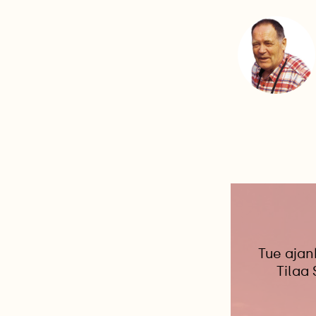
Tue ajan
Tilaa