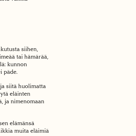
kutusta siihen,
pimeää tai hämärää,
llä: kunnon
ei päde.
ja siitä huolimatta
ytä eläinten
ä, ja nimenomaan
isen elämänsä
ikkia muita eläimiä