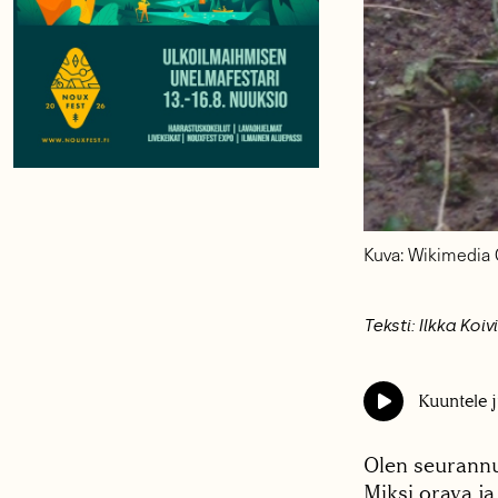
Kuva: Wikimedi
Teksti: Ilkka Koiv
Kuuntele j
Olen seurannut
Miksi orava ja