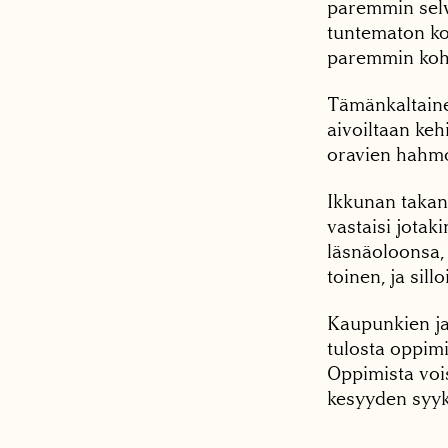
paremmin selv
tuntematon ko
paremmin kohte
Tämänkaltainen
aivoiltaan keh
oravien hahmot
Ikkunan takana
vastaisi jotak
läsnäoloonsa,
toinen, ja sil
Kaupunkien ja
tulosta oppimi
Oppimista vois
kesyyden syyks