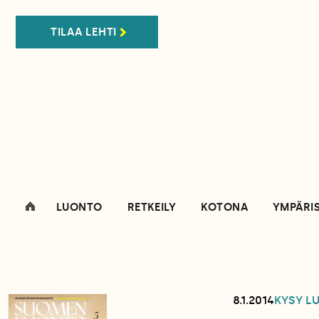
TILAA LEHTI
LUONTO
RETKEILY
KOTONA
YMPÄRI
8.1.2014
KYSY L