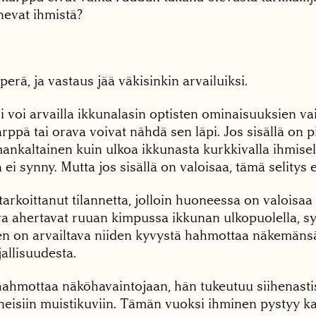
evat ihmistä?
erä, ja vastaus jää väkisinkin arvailuiksi.
voi arvailla ikkunalasin optisten ominaisuuksien vai
rppä tai orava voivat nähdä sen läpi. Jos sisällä on 
mankaltainen kuin ulkoa ikkunasta kurkkivalla ihmise
ei synny. Mutta jos sisällä on valoisaa, tämä selitys 
tarkoittanut tilannetta, jolloin huoneessa on valoisaa 
va ahertavat ruuan kimpussa ikkunan ulkopuolella, sy
n on arvailtava niiden kyvystä hahmottaa näkemäns
allisuudesta.
ahmottaa näköhavaintojaan, hän tukeutuu siihenast
neisiin muistikuviin. Tämän vuoksi ihminen pystyy ka