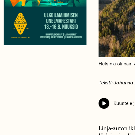
Helsinki oli näin
Teksti: Johanna
Kuuntele j
Linja-auton ik