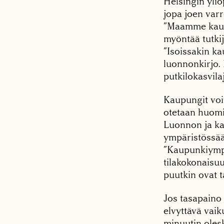
Helsingin ylio
jopa joen var
”Maamme kaupu
myöntää tutki
”Isoissakin ka
luonnonkirjo.
putkilokasvila
Kaupungit voiv
otetaan huomi
Luonnon ja ka
ympäristössää
”Kaupunkiympär
tilakokonaisuu
puutkin ovat t
Jos tasapaino 
elvyttävä vaik
minuutin oles