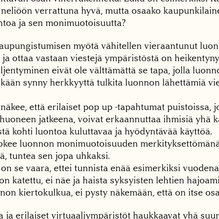
0 neliöön verrattuna hyvä, mutta osaako kaupunkilai
ntoa ja sen monimuotoisuutta?
aupungistumisen myötä vähitellen vieraantunut luon
 ja ottaa vastaan viestejä ympäristöstä on heikentyn
hiljentyminen eivät ole välttämättä se tapa, jolla luonn
skään synny herkkyyttä tulkita luonnon lähettämiä vie
näkee, että erilaiset pop up -tapahtumat puistoissa, j
ohuoneen jatkeena, voivat erkaannuttaa ihmisiä yh
ä kohti luontoa kuluttavaa ja hyödyntävää käyttöä.
kokee luonnon monimuotoisuuden merkityksettömänä
tä, tuntea sen jopa uhkaksi.
n se vaara, ettei tunnista enää esimerkiksi vuodena
 katettu, ei näe ja haista syksyisten lehtien hajoami
n kiertokulkua, ei pysty näkemään, että on itse osa 
a ja erilaiset virtuaaliympäristöt haukkaavat yhä s