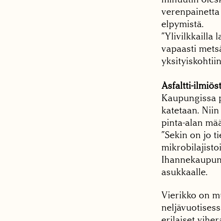
verenpainetta
elpymistä.
”Ylivilkkailla
vapaasti metsä
yksityiskohtiin
Asfaltti-ilmiös
Kaupungissa py
katetaan. Niin
pinta-alan mä
”Sekin on jo t
mikrobilajistoi
Ihannekaupunki
asukkaalle.
Vierikko on m
neljävuotisess
erilaiset vih