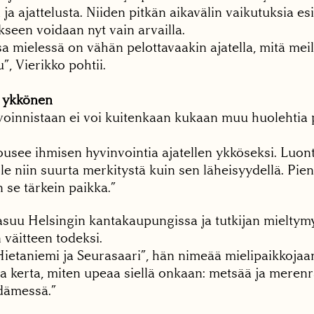
 ja ajattelusta. Niiden pitkän aikavälin vaikutuksia e
kseen voidaan nyt vain arvailla.
sa mielessä on vähän pelottavaakin ajatella, mitä mei
”, Vierikko pohtii.
n ykkönen
oinnistaan ei voi kuitenkaan kukaan muu huolehtia
ousee ihmisen hyvinvointia ajatellen ykköseksi. Luon
ole niin suurta merkitystä kuin sen läheisyydellä. Pie
n se tärkein paikka.”
asuu Helsingin kantakaupungissa ja tutkijan mieltymy
n väitteen todeksi.
Hietaniemi ja Seurasaari”, hän nimeää mielipaikkojaa
a kerta, miten upeaa siellä onkaan: metsää ja merenr
dämessä.”