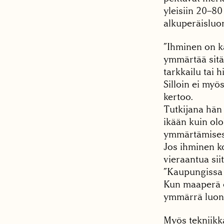
yleisiin 20–8
alkuperäisluo
”Ihminen on k
ymmärtää sitä
tarkkailu tai 
Silloin ei myö
kertoo.
Tutkijana hän 
ikään kuin ol
ymmärtämisest
Jos ihminen 
vieraantua sii
”Kaupungissa o
Kun maaperä on
ymmärrä luonno
Myös tekniikk