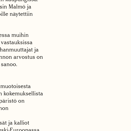
tsin Malmö ja
le näytettiin
essa muihin
 vastauksissa
aahanmuuttajat ja
uonnon arvostus on
o sanoo.
imuotoisesta
en kokemuksellista
mpäristö on
nnon
ät ja kalliot
Keski-Euroopassa