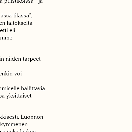
ä puistikoissa ja
ssä tilassa”,
n laitokselta.
tti eli
aamme
in niiden tarpeet
enkin voi
iselle hallittavia
a yksittäiset
ykkisesti. Luonnon
hdenkymmenen
yä sekä laskee