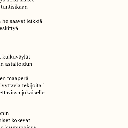
 tuntisikaan
 he saavat leikkiä
eskittyä
t kulkuväylät
un asfaltoidun
inen maaperä
vyttäviä tekijöitä.”
ttavissa jokaiselle
onin
miset kokevat
an kaupungissa.