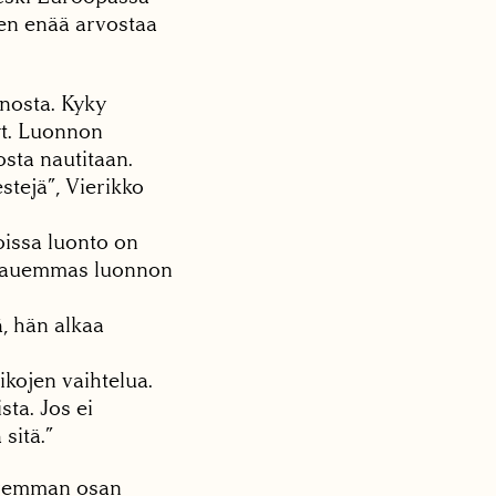
nen enää arvostaa
nosta. Kyky
yt. Luonnon
osta nautitaan.
stejä”, Vierikko
oissa luonto on
ä kauemmas luonnon
, hän alkaa
ikojen vaihtelua.
sta. Jos ei
sitä.”
uuremman osan