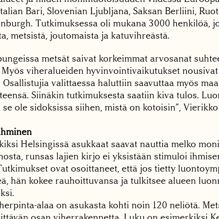
alian Bari, Slovenian Ljubljana, Saksan Berliini, Ruo
nburgh. Tutkimuksessa oli mukana 3000 henkilöä, joil
ta, metsistä, joutomaista ja katuvihreästä.
pungeissa metsät saivat korkeimmat arvosanat suhte
. Myös viheralueiden hyvinvointivaikutukset nousivat
n. Osallistujia valittaessa haluttiin saavuttaa myös m
teensä. Siinäkin tutkimuksesta saatiin kiva tulos. L
ä se ole sidoksissa siihen, mistä on kotoisin”, Vierikk
ihminen
kiksi Helsingissä asukkaat saavat nauttia melko mon
sta, runsas lajien kirjo ei yksistään stimuloi ihmis
Tutkimukset ovat osoittaneet, että jos tietty luontoy
eä, hän kokee rauhoittuvansa ja tulkitsee alueen luo
ksi.
herpinta-alaa on asukasta kohti noin 120 neliötä. Mets
kittävän osan viherrakennetta. Luku on esimerkiksi 