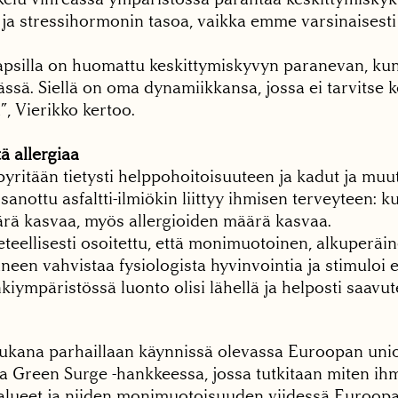
 ja stressihormonin tasoa, vaikka emme varsinaisesti
 lapsilla on huomattu keskittymiskyvyn paranevan, kun
ssä. Siellä on oma dynamiikkansa, jossa ei tarvitse k
”, Vierikko kertoo.
tä allergiaa
ritään tietysti helppohoitoisuuteen ja kadut ja muu
 sanottu asfaltti-ilmiökin liittyy ihmisen terveyteen: k
ärä kasvaa, myös allergioiden määrä kasvaa.
ieteellisesti osoitettu, että monimuotoinen, alkuperä
neen vahvistaa fysiologista hyvinvointia ja stimuloi el
ympäristössä luonto olisi lähellä ja helposti saavute
ukana parhaillaan käynnissä olevassa Euroopan uni
a Green Surge -hankkeessa, jossa tutkitaan miten ih
eralueet ja niiden monimuotoisuuden viidessä Euroop