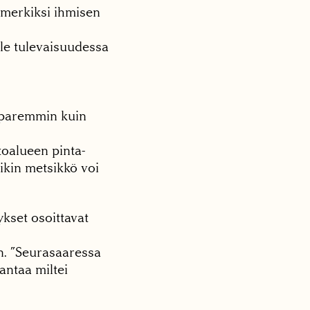
simerkiksi ihmisen
lle tulevaisuudessa
 paremmin kuin
toalueen pinta-
nikin metsikkö voi
kset osoittavat
n. ”Seurasaaressa
antaa miltei