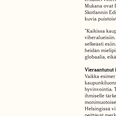
Mukana ovat It
Skotlannin Edi
kuvia puistois
”Kaikissa kau
viheralueisiin
selkeästi esii
heidän mielipi
globaalia, eik
Vieraantunut 
Vaikka esimer
kaupunkiluonno
hyvinvointia. 
ihmiselle tärk
monimuotoise
Helsingissä vi
peittävät mer