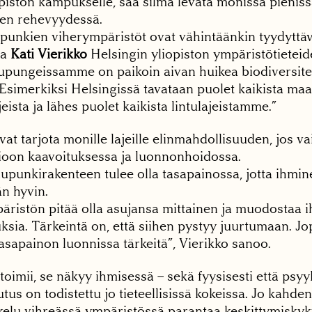
piston kampukselle, saa silmä levätä monissa pieniss
ren rehevyydessä.
nkien viherympäristöt ovat vähintäänkin tyydyttävä
ja
Kati Vierikko
Helsingin yliopiston ympäristötieteide
upungeissamme on paikoin aivan huikea biodiversitee
 Esimerkiksi Helsingissä tavataan puolet kaikista m
jeista ja lähes puolet kaikista lintulajeistamme.”
at tarjota monille lajeille elinmahdollisuuden, jos va
oon kaavoituksessa ja luonnonhoidossa.
upunkirakenteen tulee olla tasapainossa, jotta ihmin
n hyvin.
istön pitää olla asujansa mittainen ja muodostaa ihm
ksia. Tärkeintä on, että siihen pystyy juurtumaan. Jop
asapainon luonnissa tärkeitä”, Vierikko sanoo.
toimii, se näkyy ihmisessä – sekä fyysisesti että psy
utus on todistettu jo tieteellisissä kokeissa. Jo ka
kelu vihreässä ympäristössä parantaa keskittymiskyk