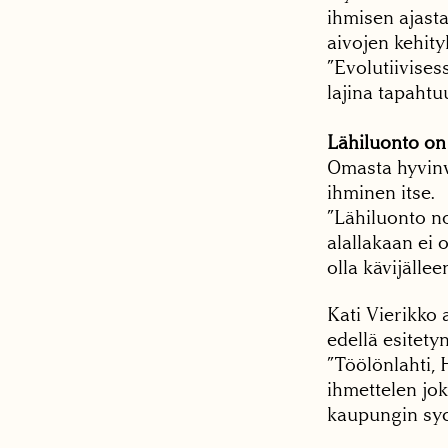
ihmisen ajasta
aivojen kehity
”Evolutiivises
lajina tapahtuu
Lähiluonto o
Omasta hyvinv
ihminen itse.
”Lähiluonto n
alallakaan ei 
olla kävijällee
Kati Vierikko 
edellä esitety
”Töölönlahti, 
ihmettelen jok
kaupungin sy