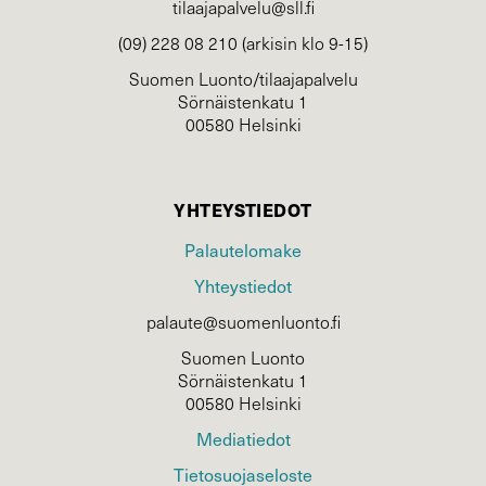
tilaajapalvelu@sll.fi
(09) 228 08 210 (arkisin klo 9-15)
Suomen Luonto/tilaajapalvelu
Sörnäistenkatu 1
00580 Helsinki
YHTEYSTIEDOT
Palautelomake
Yhteystiedot
palaute@suomenluonto.fi
Suomen Luonto
Sörnäistenkatu 1
00580 Helsinki
Mediatiedot
Tietosuojaseloste