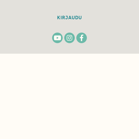
KIRJAUDU
TILAA
SUOMEN
LUONNON
UUTIS­KIRJE
Sähköpostiosoite
Hyväksyn tietojeni käytön uutiskirjeen