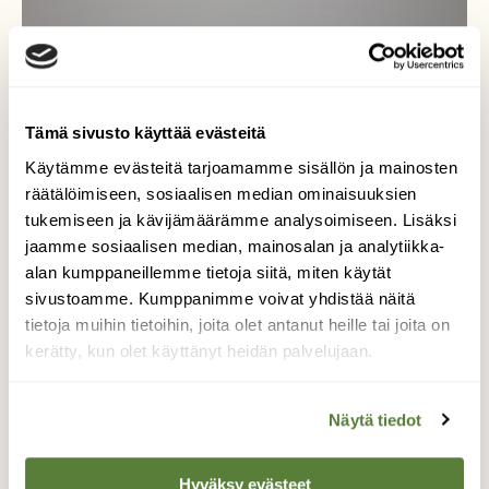
Tämä sivusto käyttää evästeitä
Käytämme evästeitä tarjoamamme sisällön ja mainosten
räätälöimiseen, sosiaalisen median ominaisuuksien
tukemiseen ja kävijämäärämme analysoimiseen. Lisäksi
jaamme sosiaalisen median, mainosalan ja analytiikka-
alan kumppaneillemme tietoja siitä, miten käytät
sivustoamme. Kumppanimme voivat yhdistää näitä
LINNUT
tietoja muihin tietoihin, joita olet antanut heille tai joita on
Kurkiseuranta MATKALLA: Kirimme
kerätty, kun olet käyttänyt heidän palvelujaan.
kurkimuuton edelle Unkarissa
Näytä tiedot
Hyväksy evästeet