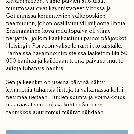
kiivaimmillaan. Viime päivien suotuisat
muuttosäät ovat käynnistäneet Virossa ja
Gotlannissa kerääntyvien valkoposkien
päämuuton, johon osallistuu yli miljoona lintua.
Ensimmäinen kova muuttopäivä oli viime
perjantai, jolloin kaakkoistuuli painoi pääjoukot
Helsingin-Porvoon väliselle rannikkokaistalle.
Parhaissa havainnointipisteissä laskettiin liki 50
000 hanhea ja kaikkiaan tuona päivänä muutti
satoja tuhansia hanhia.
Sen jälkeenkin on useina päivinä nähty
kymmeniä tuhansia lintuja taivaltamassa kohti
pesimäalueitaan. Tuulen suunta ja voimakkuus
määräävät sen , missä kohtaa Suomen
rannikkoa suurimmat määrät nähdään.