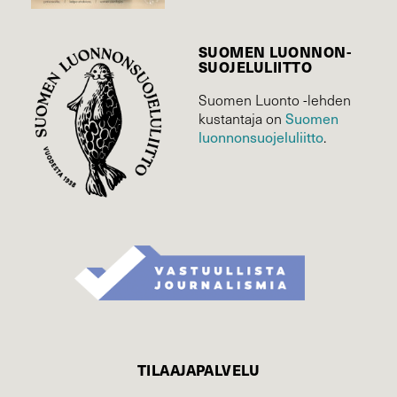
SUOMEN LUONNON­
SUOJELU­LIITTO
Suomen Luonto -lehden
Suomen
kustantaja on
luonnonsuojelu­liitto
.
TILAAJAPALVELU