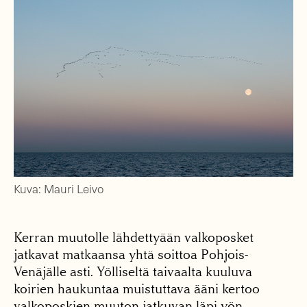
Kuva: Mauri Leivo
Kerran muutolle lähdettyään valkoposket
jatkavat matkaansa yhtä soittoa Pohjois-
Venäjälle asti. Yölliseltä taivaalta kuuluva
koirien haukuntaa muistuttava ääni kertoo
valkoposkien muuton jatkuvan läpi yön.