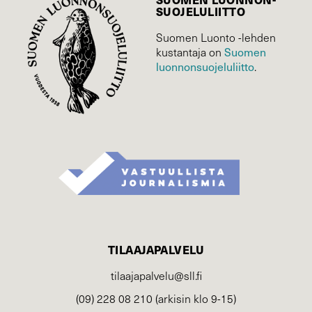
SUOJELU­LIITTO
Suomen Luonto -lehden
kustantaja on
Suomen
luonnonsuojelu­liitto
.
TILAAJAPALVELU
tilaajapalvelu@sll.fi
(09) 228 08 210 (arkisin klo 9-15)