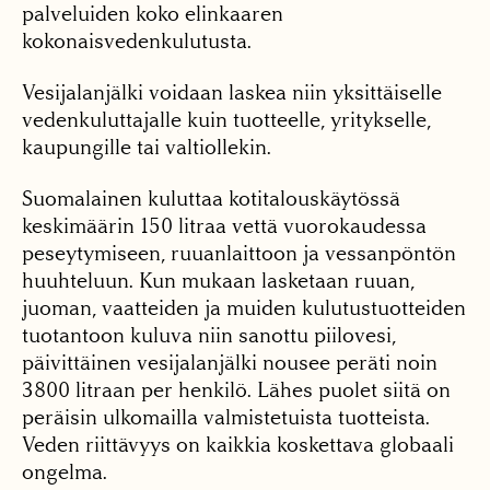
palveluiden koko elinkaaren
kokonaisvedenkulutusta.
Vesijalanjälki voidaan laskea niin yksittäiselle
vedenkuluttajalle kuin tuotteelle, yritykselle,
kaupungille tai valtiollekin.
Suomalainen kuluttaa kotitalouskäytössä
keskimäärin 150 litraa vettä vuorokaudessa
peseytymiseen, ruuanlaittoon ja vessanpöntön
huuhteluun. Kun mukaan lasketaan ruuan,
juoman, vaatteiden ja muiden kulutustuotteiden
tuotantoon kuluva niin sanottu piilovesi,
päivittäinen vesijalanjälki nousee peräti noin
3800 litraan per henkilö. Lähes puolet siitä on
peräisin ulkomailla valmistetuista tuotteista.
Veden riittävyys on kaikkia koskettava globaali
ongelma.