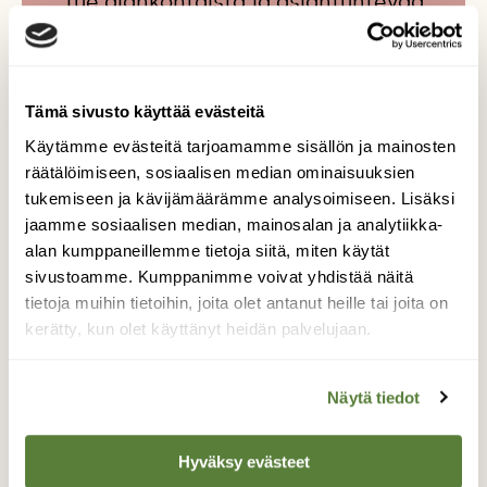
Tue ajankohtaista ja asiantuntevaa
luonto- ja ympäristöjournalismia.
Tilaa Suomen Luonto ja tule mukaan
luonnonystävien joukkoon!
Tämä sivusto käyttää evästeitä
Alk. 3 numeroa 23,40 €.
Käytämme evästeitä tarjoamamme sisällön ja mainosten
räätälöimiseen, sosiaalisen median ominaisuuksien
tukemiseen ja kävijämäärämme analysoimiseen. Lisäksi
Tilaa nyt!
jaamme sosiaalisen median, mainosalan ja analytiikka-
alan kumppaneillemme tietoja siitä, miten käytät
sivustoamme. Kumppanimme voivat yhdistää näitä
tietoja muihin tietoihin, joita olet antanut heille tai joita on
kerätty, kun olet käyttänyt heidän palvelujaan.
Lisää aiheesta
Näytä tiedot
Hyväksy evästeet