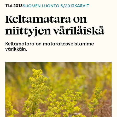
11.6.2018
KASVIT
SUOMEN LUONTO
5/2013
Keltamatara on
niittyjen väriläiskä
Keltamatara on matarakasveistamme
värikkäin.