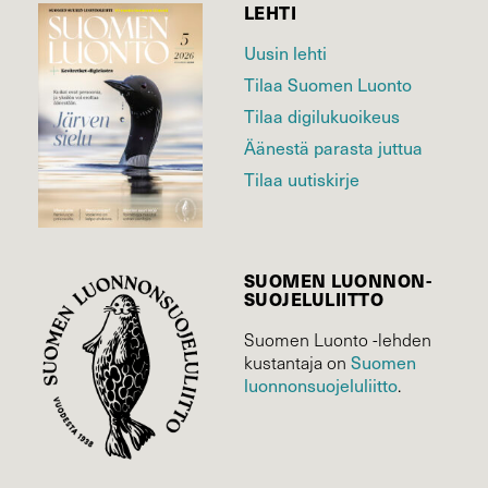
LEHTI
Uusin lehti
Tilaa Suomen Luonto
Tilaa digilukuoikeus
Äänestä parasta juttua
Tilaa uutiskirje
SUOMEN LUONNON­
SUOJELU­LIITTO
Suomen Luonto -lehden
kustantaja on
Suomen
luonnonsuojelu­liitto
.