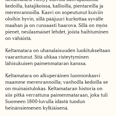
kedoilla, katajikoissa, kallioilla, pientareilla ja
merenrannoilla. Kasvi on sopeutunut kuiviin
oloihin hyvin, sillä pääjuuri kurkottaa syvälle
maahan ja on runsaasti haarova. Sillä on myös
pienet, neulasmaiset lehdet, joista haihtuminen
on vähäistä.
Keltamatara on uhanalaisuuden luokitukseltaan
vaarantunut. Sitä uhkaa risteytyminen
lähisukuisen paimenmataran kanssa.
Keltamatara on alkuperäinen luonnonkasvi
maamme merenrannoilla; vanhoilla kedoilla se
on muinaistulokas. Keltamataran historia on
siis pitkä verrattuna paimenmataraan, joka tuli
Suomeen 1800-luvulla idästä tuodun
heinänsiemenen kylkiäisenä.