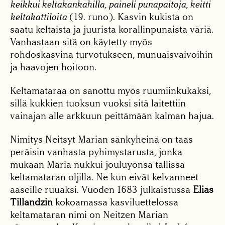
keikkui keltakankahilla, paineli punapaitoja, keitti
keltakattiloita
(19. runo). Kasvin kukista on
saatu keltaista ja juurista korallinpunaista väriä.
Vanhastaan sitä on käytetty myös
rohdoskasvina turvotukseen, munuaisvaivoihin
ja haavojen hoitoon.
Keltamataraa on sanottu myös ruumiinkukaksi,
sillä kukkien tuoksun vuoksi sitä laitettiin
vainajan alle arkkuun peittämään kalman hajua.
Nimitys Neitsyt Marian sänkyheinä on taas
peräisin vanhasta pyhimystarusta, jonka
mukaan Maria nukkui jouluyönsä tallissa
keltamataran oljilla. Ne kun eivät kelvanneet
aaseille ruuaksi. Vuoden 1683 julkaistussa
Elias
Tillandzin
kokoamassa kasviluettelossa
keltamataran nimi on Neitzen Marian