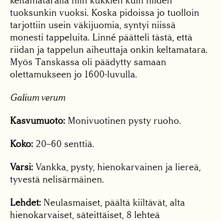
keltamataralla niin kukkien kuin niiden
tuoksunkin vuoksi. Koska pidoissa jo tuolloin
tarjottiin usein väkijuomia, syntyi niissä
monesti tappeluita. Linné päätteli tästä, että
riidan ja tappelun aiheuttaja onkin keltamatara.
Myös Tanskassa oli päädytty samaan
olettamukseen jo 1600-luvulla.
Galium verum
Kasvumuoto:
Monivuotinen pysty ruoho.
Koko:
20–60 senttiä.
Varsi:
Vankka, pysty, hienokarvainen ja liereä,
tyvestä nelisärmäinen.
Lehdet:
Neulasmaiset, päältä kiiltävät, alta
hienokarvaiset, säteittäiset, 8 lehteä