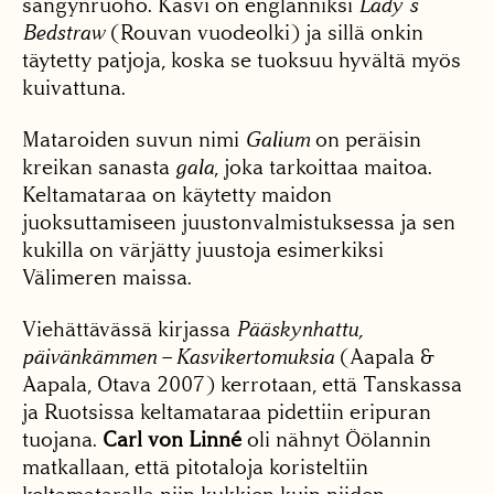
sängynruoho. Kasvi on englanniksi
Lady´s
Bedstraw
(Rouvan vuodeolki) ja sillä onkin
täytetty patjoja, koska se tuoksuu hyvältä myös
kuivattuna.
Mataroiden suvun nimi
Galium
on peräisin
kreikan sanasta
gala
, joka tarkoittaa maitoa.
Keltamataraa on käytetty maidon
juoksuttamiseen juustonvalmistuksessa ja sen
kukilla on värjätty juustoja esimerkiksi
Välimeren maissa.
Viehättävässä kirjassa
Pääskynhattu,
päivänkämmen – Kasvikertomuksia
(Aapala &
Aapala, Otava 2007) kerrotaan, että Tanskassa
ja Ruotsissa keltamataraa pidettiin eripuran
tuojana.
Carl von Linné
oli nähnyt Öölannin
matkallaan, että pitotaloja koristeltiin