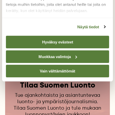
tietoja muihin tietoihin, joita olet antanut heille tai joita on
Suomen Luonnon toimittaja kirjoittaa retkijuttuja
kerätty, kun olet käyttänyt heidän palvelujaan.
upeasta Suomen luonnosta, mielenkiintoisista
henkilöistä, ympäristöystävällisestä arjesta – ja
antaa lisäksi virikkeitä moneen menoon.
Näytä tiedot
Hyväksy evästeet
KASVIT
KELTAMATARA
MATARAT
VIIKON LAJI
Muokkaa valintoja
Vain välttämättömät
Tilaa Suomen Luonto
Tue ajankohtaista ja asiantuntevaa
luonto- ja ympäristöjournalismia.
Tilaa Suomen Luonto ja tule mukaan
luonnonystävien joukkoon!