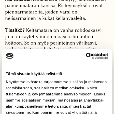
paimenmataran kanssa. Risteymäyksilöt ovat
piennarmataroita, joiden varsi on
nelisärmäinen ja kukat kellanvaaleita.
Tiesitkö?
Keltamatara on vanha rohdoskasvi,
jota on käytetty muun muassa ihotautien
hoitoon. Se on myös perinteinen värikasvi,
jonka kukista saa keltaista väriä ja juurista
punaista.
Tämä sivusto käyttää evästeitä
Käytämme evästeitä tarjoamamme sisällön ja mainosten
räätälöimiseen, sosiaalisen median ominaisuuksien
tukemiseen ja kävijämäärämme analysoimiseen. Lisäksi
jaamme sosiaalisen median, mainosalan ja analytiikka-
alan kumppaneillemme tietoja siitä, miten käytät
Teksti
sivustoamme. Kumppanimme voivat yhdistää näitä
Johanna Mehtola