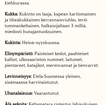
kiehkurassa.
Kukka:
Kukinto on laaja, kapean kartiomainen
ja tiheäkukkainen kerrannaisviuhko, teriö
tummankeltainen, halkaisijaltaan 3 milliä,
miedosti hunajantuoksuinen.
Kukinta:
Heinä–syyskuussa.
Elinympäristö:
Paisteiset kedot, paahteiset
kalliot, ulkosaariston nummet, laitumet,
pientareet, katajikot, merenrannat ja tienvarret.
Levinneisyys:
Etelä-Suomessa yleinen,
sisämaassa harvinaistunut.
Uhanalaisuus:
Vaarantunut.
Älä sekoita:
Keltamatara risteytyy lähisukuisen