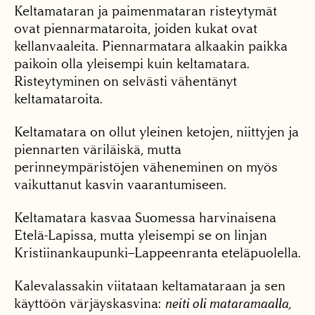
Keltamataran ja paimenmataran risteytymät
ovat piennarmataroita, joiden kukat ovat
kellanvaaleita. Piennarmatara alkaakin paikka
paikoin olla yleisempi kuin keltamatara.
Risteytyminen on selvästi vähentänyt
keltamataroita.
Keltamatara on ollut yleinen ketojen, niittyjen ja
piennarten väriläiskä, mutta
perinneympäristöjen väheneminen on myös
vaikuttanut kasvin vaarantumiseen.
Keltamatara kasvaa Suomessa harvinaisena
Etelä-Lapissa, mutta yleisempi se on linjan
Kristiinankaupunki–Lappeenranta eteläpuolella.
Kalevalassakin viitataan keltamataraan ja sen
käyttöön värjäyskasvina:
neiti oli mataramaalla,