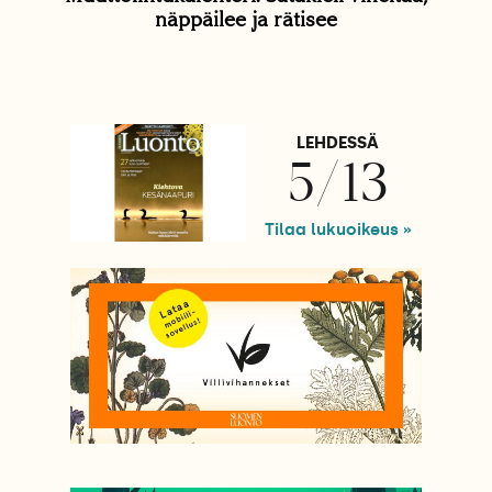
näppäilee ja rätisee
LEHDESSÄ
5/13
Tilaa lukuoikeus »