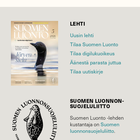
LEHTI
Uusin lehti
Tilaa Suomen Luonto
Tilaa digilukuoikeus
Äänestä parasta juttua
Tilaa uutiskirje
SUOMEN LUONNON­
SUOJELU­LIITTO
Suomen Luonto -lehden
Suomen
kustantaja on
luonnonsuojelu­liitto
.