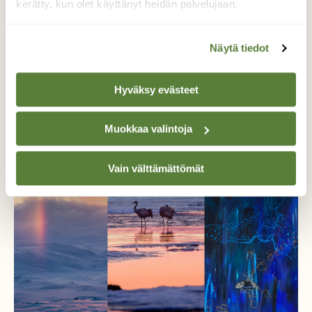
kerätty, kun olet käyttänyt heidän palvelujaan.
Näytä tiedot
KOTONA
Kolme taidenäyttelyä, joihin kannattaa suunnata
Hyväksy evästeet
maaliskuussa
Muokkaa valintoja
Vain välttämättömät