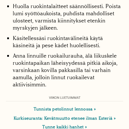
Huolla ruokintalaitteet säännöllisesti. Poista
lumi syöttöaukoista, puhdista mahdolliset
ulosteet, varmista kiinnitykset etenkin
myrskyjen jälkeen.
Käsitellessäsi ruokintavälineitä käytä
käsineitä ja pese kädet huolellisesti.
Anna linnuille ruokailurauha, älä liikuskele
ruokintapaikan läheisyydessä pitkiä aikoja,
varsinkaan kovilla pakkasilla tai varhain
aamulla, jolloin linnut ruokailevat
aktiivisimmin.
VIIKON LUETUIMMAT
Tunnista petolinnut lennossa
Kurkiseuranta: Kevätmuutto etenee ilman Esteriä
Tunne kaikki hanhet