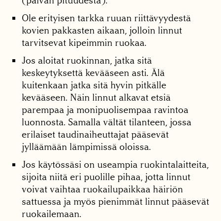
(päivän pituudesta).
Ole erityisen tarkka ruuan riittävyydestä
kovien pakkasten aikaan, jolloin linnut
tarvitsevat kipeimmin ruokaa.
Jos aloitat ruokinnan, jatka sitä
keskeytyksettä kevääseen asti. Älä
kuitenkaan jatka sitä hyvin pitkälle
kevääseen. Näin linnut alkavat etsiä
parempaa ja monipuolisempaa ravintoa
luonnosta. Samalla vältät tilanteen, jossa
erilaiset taudinaiheuttajat pääsevät
jylläämään lämpimissä oloissa.
Jos käytössäsi on useampia ruokintalaitteita,
sijoita niitä eri puolille pihaa, jotta linnut
voivat vaihtaa ruokailupaikkaa häiriön
sattuessa ja myös pienimmät linnut pääsevät
ruokailemaan.