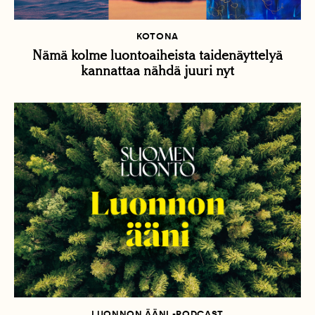
KOTONA
Nämä kolme luontoaiheista taidenäyttelyä
kannattaa nähdä juuri nyt
LUONNON ÄÄNI -PODCAST