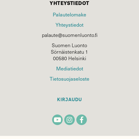
YHTEYSTIEDOT
Palautelomake
Yhteystiedot
palaute@suomenluonto.fi
Suomen Luonto
Sörnäistenkatu 1
00580 Helsinki
Mediatiedot
Tietosuojaseloste
KIRJAUDU