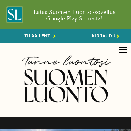
Lataa Suomen Luonto -sovellus
Google Play Storesta!
TILAA LEHTI
KIRJAUDU