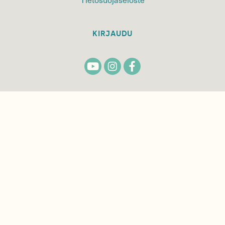
KIRJAUDU
TILAA
SUOMEN
LUONNON
UUTIS­KIRJE
Sähköpostiosoite