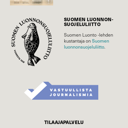
SUOMEN LUONNON­
SUOJELU­LIITTO
Suomen Luonto -lehden
kustantaja on
Suomen
luonnonsuojelu­liitto
.
TILAAJAPALVELU