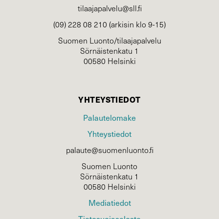
tilaajapalvelu@sll.fi
(09) 228 08 210 (arkisin klo 9-15)
Suomen Luonto/tilaajapalvelu
Sörnäistenkatu 1
00580 Helsinki
YHTEYSTIEDOT
Palautelomake
Yhteystiedot
palaute@suomenluonto.fi
Suomen Luonto
Sörnäistenkatu 1
00580 Helsinki
Mediatiedot
Tietosuojaseloste