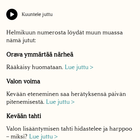
Kuuntele juttu
Helmikuun numerosta löydät muun muassa
nämä jutut:
Orava ymmärtää närheä
Rääkäisy huomataan.
Lue juttu >
Valon voima
Kevään eteneminen saa herätyksensä päivän
pitenemisestä.
Lue juttu >
Kevään tahti
Valon lisääntymisen tahti hidastelee ja harppoo
– miksi?
Lue juttu >