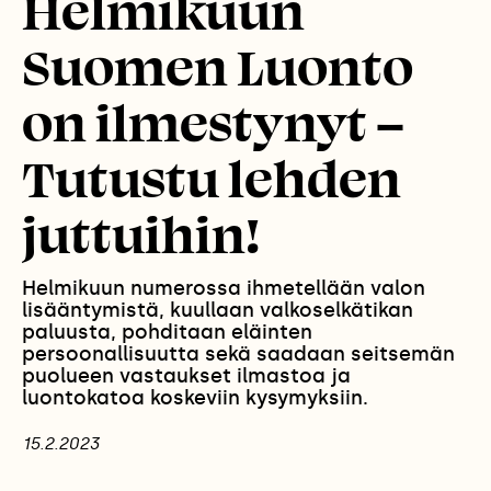
Helmikuun
Suomen Luonto
on ilmestynyt –
Tutustu lehden
juttuihin!
Helmikuun numerossa ihmetellään valon
lisääntymistä, kuullaan valkoselkätikan
paluusta, pohditaan eläinten
persoonallisuutta sekä saadaan seitsemän
puolueen vastaukset ilmastoa ja
luontokatoa koskeviin kysymyksiin.
15.2.2023