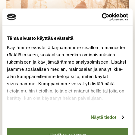
Tämä sivusto käyttää evästeitä
Käytämme evästeitä tarjoamamme sisällön ja mainosten
räätälöimiseen, sosiaalisen median ominaisuuksien
tukemiseen ja kävijämäärämme analysoimiseen. Lisäksi
jaamme sosiaalisen median, mainosalan ja analytiikka-
alan kumppaneillemme tietoja siitä, miten käytät
LUONNONSUOJELU
sivustoamme. Kumppanimme voivat yhdistää näitä
Suomen Luonto tekee hyvää
tietoja muihin tietoihin, joita olet antanut heille tai joita on
kerätty, kun olet käyttänyt heidän palvelujaan.
Näytä tiedot