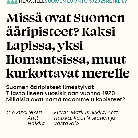
TILAAJILLE
SUOMEN LUONTO
5/2025
RETKEILY
Missä ovat Suomen
ääripisteet? Kaksi
Lapissa, yksi
Ilomantsissa, muut
kurkottavat merelle
Suomen ääripisteet ilmestyivät
Tilastolliseen vuosikirjaan vuonna 1920.
Millaisia ovat nämä maamme ulkopisteet?
11.6.2025
Teksti:
Kuvat: Markus Sirkka, Antti
Antti
Halkka, Katri Niskanen ja
Halkka
Vastavalo