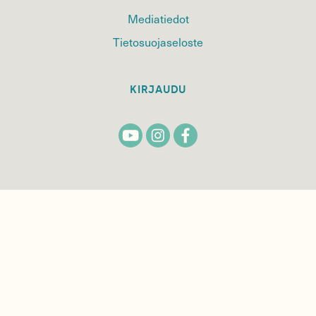
Mediatiedot
Tietosuojaseloste
KIRJAUDU
TILAA
SUOMEN
LUONNON
UUTIS­KIRJE
Sähköpostiosoite