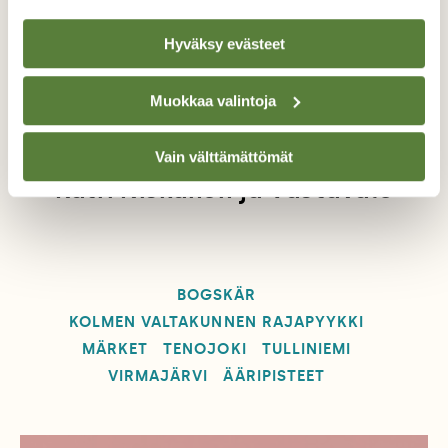
Hyväksy evästeet
M
Muokkaa valintoja
Kuvat
Vain välttämättömät
Markus Sirkka, Antti Halkka,
Katri Niskanen ja Vastavalo
BOGSKÄR
KOLMEN VALTAKUNNEN RAJAPYYKKI
MÄRKET
TENOJOKI
TULLINIEMI
VIRMAJÄRVI
ÄÄRIPISTEET