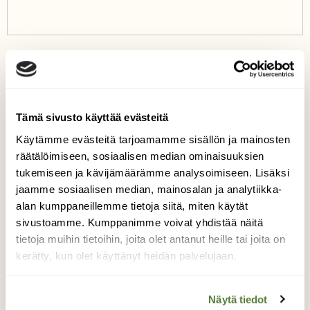
Tämä sivusto käyttää evästeitä
Käytämme evästeitä tarjoamamme sisällön ja mainosten
räätälöimiseen, sosiaalisen median ominaisuuksien
tukemiseen ja kävijämäärämme analysoimiseen. Lisäksi
Teksti
jaamme sosiaalisen median, mainosalan ja analytiikka-
Antti Halkka
alan kumppaneillemme tietoja siitä, miten käytät
sivustoamme. Kumppanimme voivat yhdistää näitä
Antti Halkka toimii Suomen Luonnon
tietoja muihin tietoihin, joita olet antanut heille tai joita on
toimituspäällikkönä. Hän kirjoittaa lehteen ja sen
verkkosivuille luonto- ja ympäristöaiheista. Sää- ja
kerätty, kun olet käyttänyt heidän palvelujaan.
ilmastoasiat ovat yksi kiinnostuksen kohteista.
Halkka on koulutukseltaan ekologi (FT).
Näytä tiedot