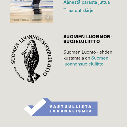
Äänestä parasta juttua
Tilaa uutiskirje
SUOMEN LUONNON­
SUOJELU­LIITTO
Suomen Luonto -lehden
kustantaja on
Suomen
luonnonsuojelu­liitto
.