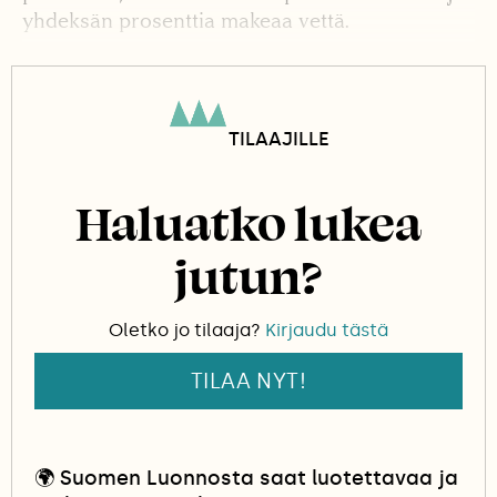
yhdeksän prosenttia makeaa vettä.
Aluksi vuosikirja väitti, että läntisin
mannerpiste olisi ”Hermanören niemellä
Korsnääsin pitäjässä”, siis eteläisessä
TILAAJILLE
Merenkurkussa. Vuonna 1922 tieto korjattiin
Kolttapahtaniemeksi Enontekiön pitäjässä, sillä
Haluatko lukea
Kilpisjärven kolmen valtakunnan rajapyykki on
selvästi Merenkurkun rannikkoa lännempänä.
jutun?
Oletko jo tilaaja?
Kirjaudu tästä
TILAA NYT!
🌍
Suomen Luonnosta saat luotettavaa ja