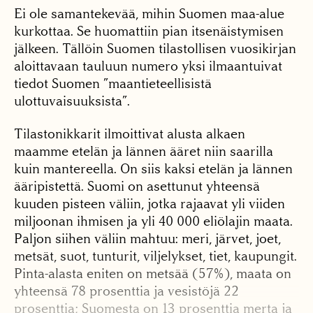
Ei ole samantekevää, mihin Suomen maa-alue
kurkottaa. Se huomattiin pian itsenäistymisen
jälkeen. Tällöin Suomen tilastollisen vuosikirjan
aloittavaan tauluun numero yksi ilmaantuivat
tiedot Suomen ”maantieteellisistä
ulottuvaisuuksista”.
Tilastonikkarit ilmoittivat alusta alkaen
maamme etelän ja lännen ääret niin saarilla
kuin mantereella. On siis kaksi etelän ja lännen
ääripistettä. Suomi on asettunut yhteensä
kuuden pisteen väliin, jotka rajaavat yli viiden
miljoonan ihmisen ja yli 40 000 eliölajin maata.
Paljon siihen väliin mahtuu: meri, järvet, joet,
metsät, suot, tunturit, viljelykset, tiet, kaupungit.
Pinta-alasta eniten on metsää (57%), maata on
yhteensä 78 prosenttia ja vesistöjä 22
prosenttia; Suomesta on 13 prosenttia merta ja