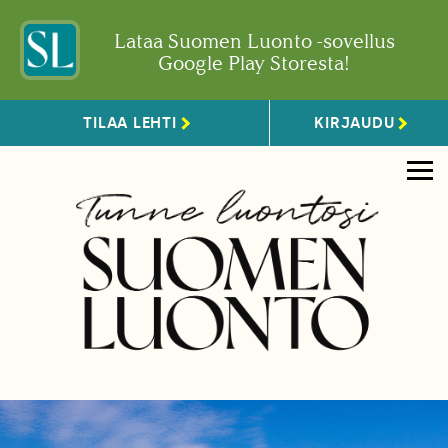
Lataa Suomen Luonto -sovellus
Google Play Storesta!
TILAA LEHTI
KIRJAUDU