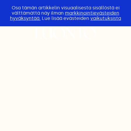
Osa tämän artikkelin visuaalisesta sisällöstä ei
välttämättä näy ilman
markkinointievästeiden
hyväksyntää.
Lue lisää evästeiden
vaikutuksista