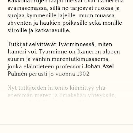
Rakkohaurujen laajat metsät ovat Itämerellä
avainasemassa, sillä ne tarjoavat ruokaa ja
suojaa kymmenille lajeille, muun muassa
ahventen ja haukien poikasille sekä monille
siiroille ja katkaravuille.
Tutkijat selvittävät Tvärminnessä, miten
Itämeri voi. Tvärminne on Itämeren alueen
suurin ja vanhin merentutkimusasema,
jonka eläintieteen professori
Johan Axel
Palmén
perusti jo vuonna 1902.
Nyt tutkijoiden huomio kiinnittyy yhä
enemmän meren ja ilmakehän yhteyksiin,
esimerkiksi hiilen ja hapen kiertoon.