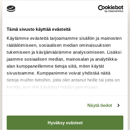
Lisää aiheesta
Tämä sivusto käyttää evästeitä
Käytämme evästeitä tarjoamamme sisällön ja mainosten
räätälöimiseen, sosiaalisen median ominaisuuksien
tukemiseen ja kävijämäärämme analysoimiseen. Lisäksi
jaamme sosiaalisen median, mainosalan ja analytiikka-
alan kumppaneillemme tietoja siitä, miten käytät
sivustoamme. Kumppanimme voivat yhdistää näitä
tietoja muihin tietoihin, joita olet antanut heille tai joita on
kerätty, kun olet käyttänyt heidän palvelujaan.
Näytä tiedot
ARJEN VALINNAT
Hyväksy evästeet
Ihanat kamalat vaatteet – miten vähentää