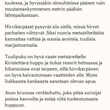
tuulessa, ja hyvissäkin olosuhteissa pääsee vain
muutamankymmenen metrin päähän
lähtöpaikastaan.
Hirvikärpäset pysyvät siis siellä, missä hirvet
parhaiten viihtyvät. Siksi nuoria metsätiheiköitä
kannattaa välttää ja suosia avoimia, tuulisia
marjastusmaita.
Tuulipuku on hyvä vaate metsäretkelle.
Kiristettävä huppu ja tiukat resorit helmassa ja
hihansuissa ovat tarpeen, sillä hirvikärpänen
on hyvä kaivautumaan vaatteiden alle. Myös
liukkaasta kankaasta sanotaan olevan apua.
Asun kruunaa verkkohattu, joka pitää surisijat
poissa kasvoilta ja estää niitä tunkeutumasta
huppuun.