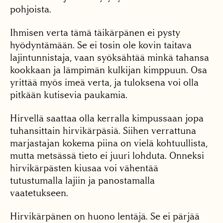
pohjoista.
Ihmisen verta tämä täikärpänen ei pysty
hyödyntämään. Se ei tosin ole kovin taitava
lajintunnistaja, vaan syöksähtää minkä tahansa
kookkaan ja lämpimän kulkijan kimppuun. Osa
yrittää myös imeä verta, ja tuloksena voi olla
pitkään kutisevia paukamia.
Hirvellä saattaa olla kerralla kimpussaan jopa
tuhansittain hirvikärpäsiä. Siihen verrattuna
marjastajan kokema piina on vielä kohtuullista,
mutta metsässä tieto ei juuri lohduta. Onneksi
hirvikärpästen kiusaa voi vähentää
tutustumalla lajiin ja panostamalla
vaatetukseen.
Hirvikärpänen on huono lentäjä. Se ei pärjää