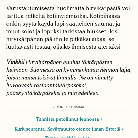
Varustautumisesta huolimatta hirvikärpäsiä voi
tarttua retkeltä kotiinviemisiksi. Kotipihassa
onkin syytä käydä läpi vaatteiden saumat ja
muut kolot ja lopuksi tarkistaa hiukset. Jos
hirvikärpänen jää iholle pitkäksi aikaa, se
luultavasti testaa, olisiko ihmisestä ateriaksi.
Vinkki!
Hirvikärpänen kuuluu täikärpästen
heimoon. Suomessa on kymmenkunta heimon lajia,
joista monet loisivat linnuilla. Ne on nimetty
kuvaavasti rastaantäikärpäseksi,
pääskyntäikärpäseksi ja niin edelleen.
VIIKON LUETUIMMAT
Tunnista petolinnut lennossa
Kurkiseuranta: Kevätmuutto etenee ilman Esteriä