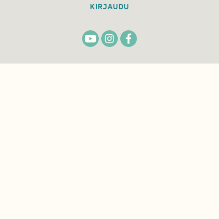
KIRJAUDU
TILAA
SUOMEN
LUONNON
UUTIS­KIRJE
Sähköpostiosoite
Hyväksyn tietojeni käytön uutiskirjeen
lähettämiseen