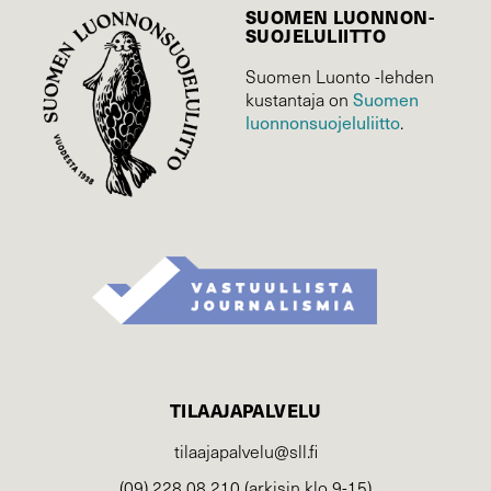
SUOMEN LUONNON­
SUOJELU­LIITTO
Suomen Luonto -lehden
Suomen
kustantaja on
luonnonsuojelu­liitto
.
TILAAJAPALVELU
tilaajapalvelu@sll.fi
(09) 228 08 210 (arkisin klo 9-15)